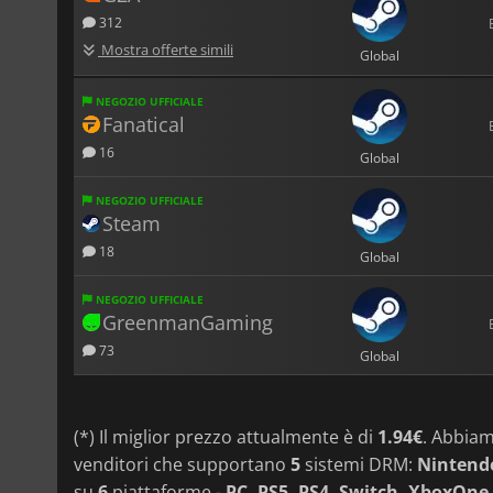
312
Mostra offerte simili
Global
NEGOZIO UFFICIALE
Fanatical
16
Global
NEGOZIO UFFICIALE
Steam
18
Global
NEGOZIO UFFICIALE
GreenmanGaming
73
Global
(*) Il miglior prezzo attualmente è di
1.94€
. Abbia
venditori che supportano
5
sistemi DRM:
Nintendo
su
6
piattaforme -
PC, PS5, PS4, Switch, XboxOne