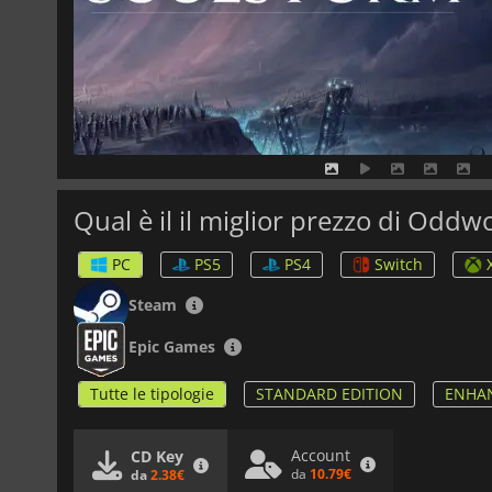
Qual è il il miglior prezzo di Odd
PC
PS5
PS4
Switch
Steam
Epic Games
Tutte le tipologie
STANDARD EDITION
ENHAN
Account
CD Key
da
10.79€
da
2.38€