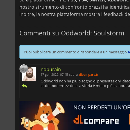
nostro strumento di confronto prezzi ha identific
Inoltre, la nostra piattaforma mostra i feedback de
Commenti su Oddworld: Soulstorm
Puoi pubblicare un commento o rispondere a un messaggio
a
noburain
17 gen 2022, 07:45
sopra
dlcompare.fr
Oddworld non ha più bisogno di presentazioni, dato c
stato modernizzato e la storia è molto più elaborata 