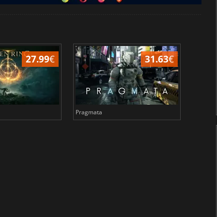
27.99
€
31.63
€
Pragmata
Total 