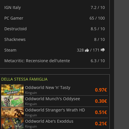
IGN Italy
7.2 / 10
PC Gamer
65 / 100
Destructoid
8.5 / 10
6.77
€
15.48
€
Shacknews
8 / 10
Steam
328
/ 171
Metacritic: Recensione dell'utente
6.3 / 10
War WARHAMMER 3
Lies Of P
DELLA STESSA FAMIGLIA
Oddworld New ’n’ Tasty
0.97€
Kinguin
Oddworld Munch's Oddysee
0.30€
Kinguin
Oddworld Stranger's Wrath HD
0.51€
Kinguin
Oddworld Abe's Exoddus
0.21€
Kinguin