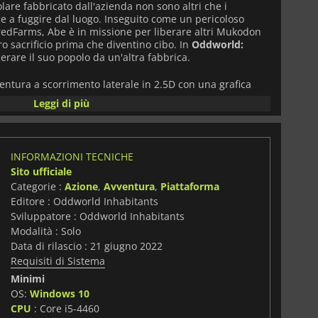
lare fabbricato dall'azienda non sono altri che i
ce a fuggire dal luogo. Inseguito come un pericoloso
redFarms, Abe è in missione per liberare altri Mukodon
oro sacrificio prima che diventino cibo. In
Oddworld:
berare il suo popolo da un'altra fabbrica.
entura a scorrimento laterale in 2.5D con una grafica
nuove meccaniche di gioco che si aggiungeranno a
Leggi di più
la serie. Abe non utilizza ancora armi e dovrà fare uso
tà per controllare la mente degli altri, al fine di navigare
ruttura dove i suoi compagni lavorano come schiavi. Dovrà
 sbarazzarsi delle cattive guardie del luogo mentre
INFORMAZIONI TECNICHE
i volta che salverà un altro Mukodon, inizieranno a
Sito ufficiale
uro farà parte della sua missione se vuole avere successo.
 solo le cose più difficili.
Categorie :
Azione
,
Avventura
,
Piattaforma
Editore : Oddworld Inhabitants
Sviluppatore : Oddworld Inhabitants
Modalità : Solo
Data di rilascio : 21 giugno 2022
Requisiti di Sistema
Minimi
OS:
Windows 10
CPU
: Core i5-4460