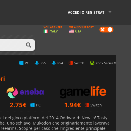
ACCEDI O REGISTRATI
YOU ARE HERE
WE ALSO SUPPORT
Dark
ITALY
USA
mode
PC
PS5
PS4
Switch
Xbox Series X
ri
2.75
€
1.94
€
PC
Switch
uel del gioco platform del 2014 Oddworld: New 'n' Tasty.
 Abe, uno schiavo Mukodon che originariamente lavorava
reFarms. Scopre per caso che l'ingrediente principale