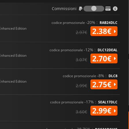
Commission
Commissioni
-20% :
codice promozionale
RAB24DLC
Enhanced Edition
2.38€
2.97€
-12% :
codice promozionale
DLC12DEAL
Enhanced Edition
2.70€
3.07€
-8% :
codice promozionale
DLC8
Enhanced Edition
2.75€
2.99€
-17% :
codice promozionale
SEAL17DLC
2.99€
3.60€