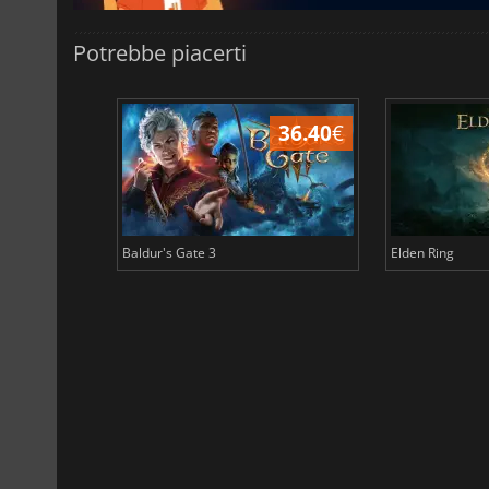
Potrebbe piacerti
45.16
€
36.40
€
Baldur's Gate 3
Elden Ring