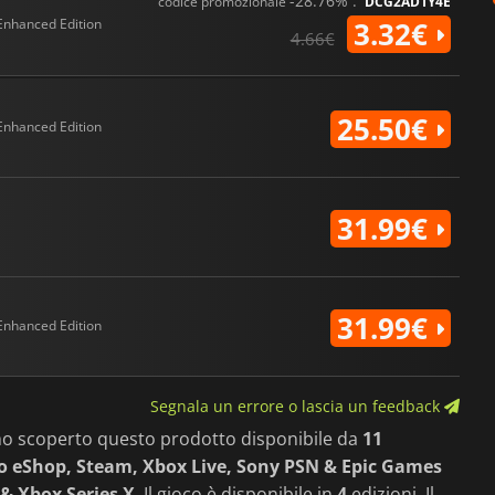
-28.76% :
codice promozionale
DCG2AD1Y4E
Enhanced Edition
3.32€
4.66€
25.50€
Enhanced Edition
31.99€
31.99€
Enhanced Edition
Segnala un errore o lascia un feedback
mo scoperto questo prodotto disponibile da
11
 eShop, Steam, Xbox Live, Sony PSN & Epic Games
 & Xbox Series X
. Il gioco è disponibile in
4
edizioni. Il