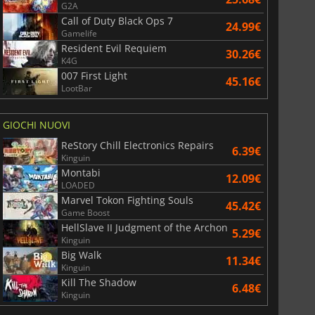
G2A
Call of Duty Black Ops 7
24.99€
Gamelife
Resident Evil Requiem
30.26€
K4G
007 First Light
45.16€
LootBar
GIOCHI NUOVI
ReStory Chill Electronics Repairs
6.39€
Kinguin
Montabi
12.09€
LOADED
Marvel Tokon Fighting Souls
45.42€
Game Boost
HellSlave II Judgment of the Archon
5.29€
Kinguin
Big Walk
11.34€
Kinguin
Kill The Shadow
6.48€
Kinguin