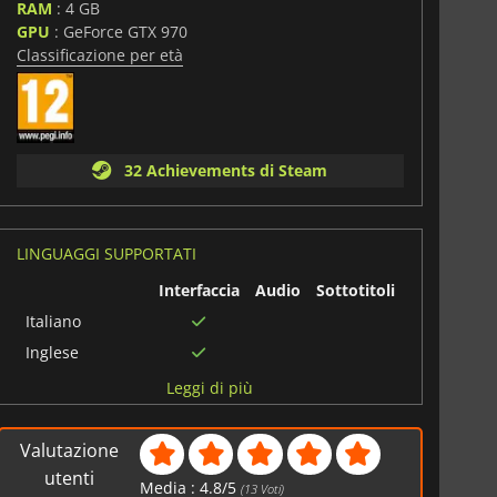
RAM
: 4 GB
i
GPU
: GeForce GTX 970
Classificazione per età
32 Achievements di Steam
LINGUAGGI SUPPORTATI
Interfaccia
Audio
Sottotitoli
Italiano
Inglese
Giapponese
Leggi di più
Cinese
semplificato
Valutazione
Cinese
utenti
tradizionale
Media :
4.8
/
5
(
13
Voti)