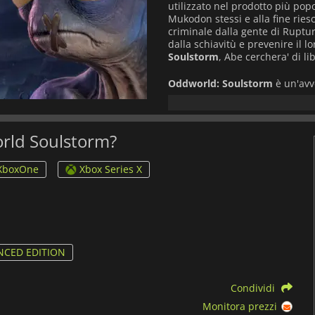
utilizzato nel prodotto più popo
Mukodon stessi e alla fine ries
criminale dalla gente di Ruptu
dalla schiavitù e prevenire il l
Soulstorm
, Abe cerchera' di li
Oddworld: Soulstorm
è un'avv
moderna che introduce anche 
quelle viste in altri giochi del
della furtività e della sua abili
nei livelli labirintici della st
world Soulstorm?
evitare ogni tipo di trappola e
avanza nei diversi livelli. Ogn
XboxOne
Xbox Series X
seguirlo, e tenerli tutti al sic
Naturalmente, questo gli renderà
CED EDITION
Condividi
Monitora prezzi