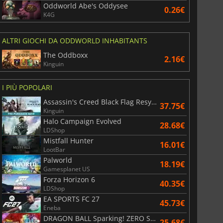
Oddworld Abe's Oddysee
0.26€
K4G
ALTRI GIOCHI DA ODDWORLD INHABITANTS
The Oddboxx
2.16€
Kinguin
I PIÙ POPOLARI
Assassin's Creed Black Flag Resynced
37.75€
Kinguin
Halo Campaign Evolved
28.68€
LDShop
Mistfall Hunter
16.01€
LootBar
Palworld
18.19€
Gamesplanet US
Forza Horizon 6
40.35€
LDShop
EA SPORTS FC 27
45.73€
Eneba
DRAGON BALL Sparking! ZERO Super Limit Breaking NEO
25.68€