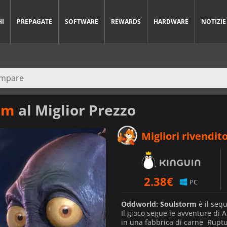
HI
PREPAGATE
SOFTWARE
REWARDS
HARDWARE
NOTIZIE
rm
al Miglior Prezzo
Migliori rivendito
2.38
€
PC
Oddworld: Soulstorm
è il seq
Il gioco segue le avventure di
in una fabbrica di carne Ruptu