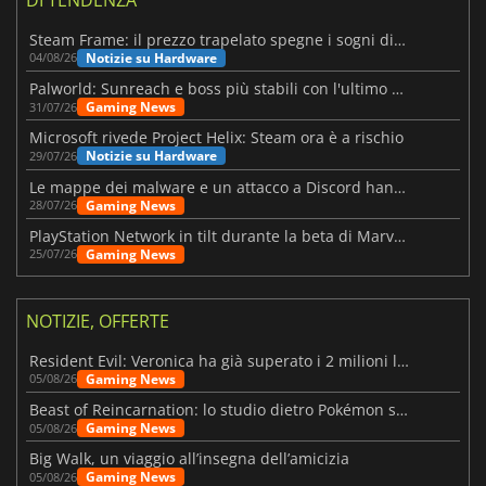
Steam Frame: il prezzo trapelato spegne i sogni di un VR economico
Notizie su Hardware
04/08/26
Palworld: Sunreach e boss più stabili con l'ultimo update
Gaming News
31/07/26
Microsoft rivede Project Helix: Steam ora è a rischio
Notizie su Hardware
29/07/26
Le mappe dei malware e un attacco a Discord hanno colpito Meccha Chameleon
Gaming News
28/07/26
PlayStation Network in tilt durante la beta di Marvel Tōkon
Gaming News
25/07/26
NOTIZIE, OFFERTE
Resident Evil: Veronica ha già superato i 2 milioni liste dei desideri
Gaming News
05/08/26
Beast of Reincarnation: lo studio dietro Pokémon su una nuova strada
Gaming News
05/08/26
Big Walk, un viaggio all’insegna dell’amicizia
Gaming News
05/08/26