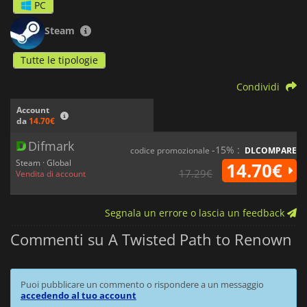
PC
Steam
Tutte le tipologie
Condividi
Account
da
14.70€
Difmark
-15% :
codice promozionale
DLCOMPARE
Steam · Global
14.70€
17.29€
Vendita di account
Segnala un errore o lascia un feedback
Commenti su A Twisted Path to Renown
Puoi pubblicare un commento o rispondere a un messaggio
accedendo al tuo account