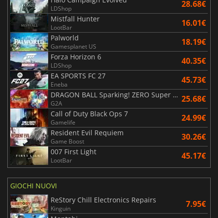
28.68€
LDShop
Mistfall Hunter
16.01€
LootBar
Palworld
18.19€
Gamesplanet US
Forza Horizon 6
40.35€
LDShop
EA SPORTS FC 27
45.73€
Eneba
DRAGON BALL Sparking! ZERO Super Limit Breaking NEO
25.68€
G2A
Call of Duty Black Ops 7
24.99€
Gamelife
Resident Evil Requiem
30.26€
Game Boost
007 First Light
45.17€
LootBar
GIOCHI NUOVI
ReStory Chill Electronics Repairs
7.95€
Kinguin