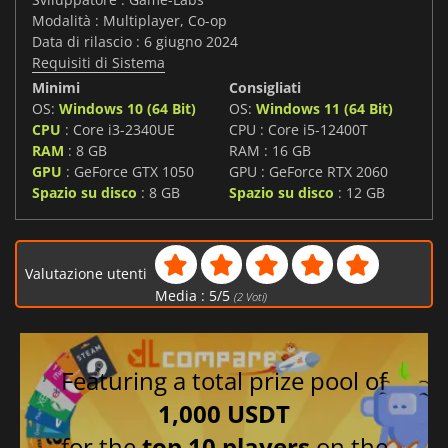
Modalità : Multiplayer, Co-op
Data di rilascio : 6 giugno 2024
Requisiti di Sistema
Minimi
Consigliati
OS:
Windows 10 (64 Bit)
OS:
Windows 11 (64 Bit)
CPU
: Core i3-2340UE
CPU : Core i5-12400T
RAM
: 8 GB
RAM : 16 GB
GPU
: GeForce GTX 1050
GPU : GeForce RTX 2060
Spazio su disco
: 8 GB
Spazio su disco
: 12 GB
Valutazione utenti
Media :
5
/
5
(
2
Voti)
Featuring a total prize pool of
1,000 USDT
for the
top 10 players
on the