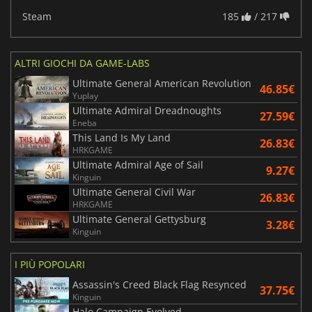
Steam
185
/ 217
ALTRI GIOCHI DA GAME-LABS
Ultimate General American Revolution
46.85€
Yuplay
Ultimate Admiral Dreadnoughts
27.59€
Eneba
This Land Is My Land
26.83€
HRKGAME
Ultimate Admiral Age of Sail
9.27€
Kinguin
Ultimate General Civil War
26.83€
HRKGAME
Ultimate General Gettysburg
3.28€
Kinguin
I PIÙ POPOLARI
Assassin's Creed Black Flag Resynced
37.75€
Kinguin
Halo Campaign Evolved