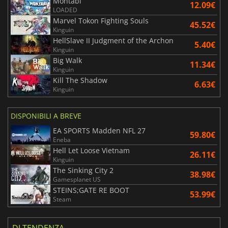
Montabi
12.09€
LOADED
Marvel Tokon Fighting Souls
45.52€
Kinguin
HellSlave II Judgment of the Archon
5.40€
Kinguin
Big Walk
11.34€
Kinguin
Kill The Shadow
6.63€
Kinguin
DISPONIBILI A BREVE
EA SPORTS Madden NFL 27
59.80€
Eneba
Hell Let Loose Vietnam
26.11€
Kinguin
The Sinking City 2
38.98€
Gamesplanet US
STEINS;GATE RE BOOT
53.99€
Steam
DI TENDENZA