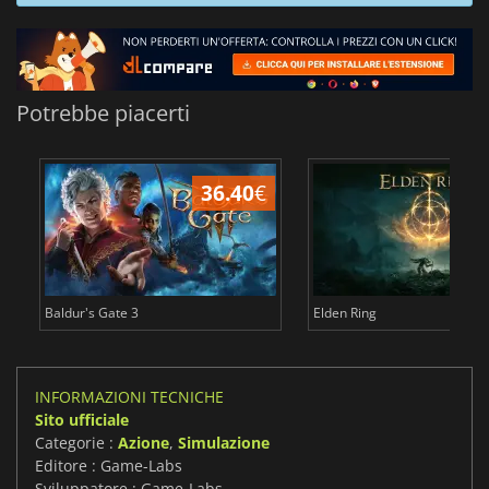
Potrebbe piacerti
36.40
€
2
Baldur's Gate 3
Elden Ring
INFORMAZIONI TECNICHE
Sito ufficiale
Categorie :
Azione
,
Simulazione
Editore : Game-Labs
Sviluppatore : Game-Labs