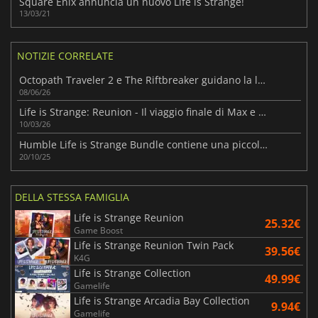
Square Enix annuncia un nuovo Life is Strange!
13/03/21
NOTIZIE CORRELATE
Octopath Traveler 2 e The Riftbreaker guidano la lista degli Humble Choice di giugno 2026
08/06/26
Life is Strange: Reunion - Il viaggio finale di Max e Chloe
10/03/26
Humble Life is Strange Bundle contiene una piccola ma toccante lineup di Square Enix
20/10/25
DELLA STESSA FAMIGLIA
Life is Strange Reunion
25.32€
Game Boost
Life is Strange Reunion Twin Pack
39.56€
K4G
Life is Strange Collection
49.99€
Gamelife
Life is Strange Arcadia Bay Collection
9.94€
Gamelife