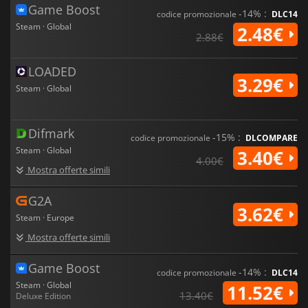
Game Boost
-14% :
codice promozionale
DLC14
Steam · Global
2.48€
2.88€
LOADED
3.29€
Steam · Global
Difmark
-15% :
codice promozionale
DLCOMPARE
Steam · Global
3.40€
4.00€
Mostra offerte simili
G2A
3.62€
Steam · Europe
Mostra offerte simili
Game Boost
-14% :
codice promozionale
DLC14
Steam · Global
11.52€
13.40€
Deluxe Edition