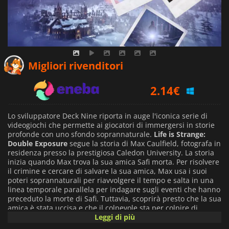
1.74
€
Migliori rivenditori
2.14
€
20.69
€
Lo sviluppatore Deck Nine riporta in auge l'iconica serie di
videogiochi che permette ai giocatori di immergersi in storie
profonde con uno sfondo soprannaturale.
Life is Strange:
Double Exposure
segue la storia di Max Caulfield, fotografa in
residenza presso la prestigiosa Caledon University. La storia
inizia quando Max trova la sua amica Safi morta. Per risolvere
il crimine e cercare di salvare la sua amica, Max usa i suoi
poteri soprannaturali per riavvolgere il tempo e salta in una
linea temporale parallela per indagare sugli eventi che hanno
preceduto la morte di Safi. Tuttavia, scoprirà presto che la sua
amica è stata uccisa e che il colpevole sta per colpire di
nuovo.
Leggi di più