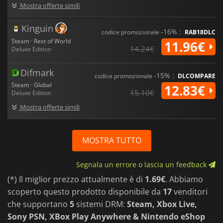
Mostra offerte simili
Kinguin
-16% :
codice promozionale
RAB18DLC
Steam · Rest of World
11.96€
14.24€
Deluxe Edition
Difmark
-15% :
codice promozionale
DLCOMPARE
Steam · Global
12.83€
15.10€
Deluxe Edition
Mostra offerte simili
MOSTRA TUTTO
Segnala un errore o lascia un feedback
(*) Il miglior prezzo attualmente è di
1.69€
. Abbiamo
scoperto questo prodotto disponibile da
17
venditori
che supportano
5
sistemi DRM:
Steam, Xbox Live,
Sony PSN, XBox Play Anywhere & Nintendo eShop