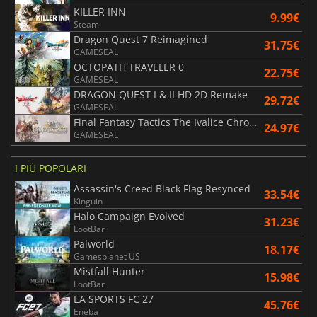
KILLER INN
9.99€
Steam
Dragon Quest 7 Reimagined
31.75€
GAMESEAL
OCTOPATH TRAVELER 0
22.75€
GAMESEAL
DRAGON QUEST I & II HD 2D Remake
29.72€
GAMESEAL
Final Fantasy Tactics The Ivalice Chronicles
24.97€
GAMESEAL
I PIÙ POPOLARI
Assassin's Creed Black Flag Resynced
33.54€
Kinguin
Halo Campaign Evolved
31.23€
LootBar
Palworld
18.17€
Gamesplanet US
Mistfall Hunter
15.98€
LootBar
EA SPORTS FC 27
45.76€
Eneba