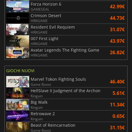
Forza Horizon 6
42.99€
GAMESEAL
Crimson Desert
44.73€
HRKGAME
Resident Evil Requiem
31.07€
HRKGAME
007 First Light
43.97€
HRKGAME
Avatar Legends The Fighting Game
26.82€
HRKGAME
GIOCHI NUOVI
Marvel Tokon Fighting Souls
46.40€
Game Boost
HellSlave II Judgment of the Archon
5.61€
Kinguin
Big Walk
11.34€
Kinguin
Retrowave 2
0.65€
Kinguin
Beast of Reincarnation
31.15€
Game Boost