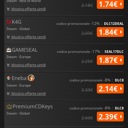
Steam · Rest of World
1.74€
2.18€
Mostra offerte simili
K4G
-12% :
codice promozionale
DLC12DEAL
Steam · Global
1.84€
2.09€
Mostra offerte simili
GAMESEAL
-17% :
codice promozionale
SEAL17DLC
Steam · Europe
1.87€
2.25€
Mostra offerte simili
Eneba
-8% :
codice promozionale
DLC8
Steam · Europe
2.14€
2.33€
Mostra offerte simili
PremiumCDKeys
-8% :
codice promozionale
DLC8
Steam · Global
2.39€
2.60€