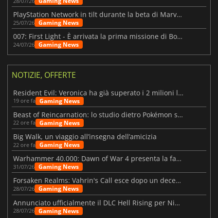
Gaming News
28/07/26
PlayStation Network in tilt durante la beta di Marvel Tōkon
Gaming News
25/07/26
007: First Light - È arrivata la prima missione di Bond dopo il lancio
Gaming News
24/07/26
NOTIZIE, OFFERTE
Resident Evil: Veronica ha già superato i 2 milioni liste dei desideri
Gaming News
19 ore fa
Beast of Reincarnation: lo studio dietro Pokémon su una nuova strada
Gaming News
22 ore fa
Big Walk, un viaggio all’insegna dell’amicizia
Gaming News
22 ore fa
Warhammer 40.000: Dawn of War 4 presenta la fazione dei Necron
Gaming News
31/07/26
Forsaken Realms: Vahrin's Call esce dopo un decennio di sviluppo
Gaming News
28/07/26
Annunciato ufficialmente il DLC Hell Rising per Nioh 3
Gaming News
28/07/26