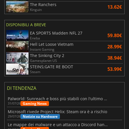
The Ranchers
13.62€
Kinguin
DISPONIBILI A BREVE
EA SPORTS Madden NFL 27
59.80€
Eneba
Hell Let Loose Vietnam
28.99€
Instant Gaming
The Sinking City 2
38.94€
Gamesplanet US
STEINS;GATE RE BOOT
53.99€
Steam
DI TENDENZA
Palworld: Sunreach e boss più stabili con l'ultimo update
Gaming News
31/07/26
Microsoft rivede Project Helix: Steam ora è a rischio
Notizie su Hardware
29/07/26
Le mappe dei malware e un attacco a Discord hanno colpito Meccha Chameleon