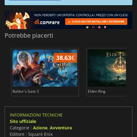
Potrebbe piacerti
38.63
€
2
Baldur's Gate 3
Elden Ring
INFORMAZIONI TECNICHE
Sito ufficiale
Categorie :
Azione
,
Avventura
Editore : Square Enix