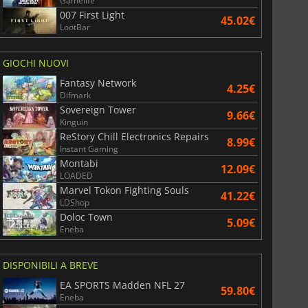
Gamelife
007 First Light
45.02€
LootBar
GIOCHI NUOVI
Fantasy Network
4.25€
Difmark
Sovereign Tower
9.66€
Kinguin
ReStory Chill Electronics Repairs
8.99€
Instant Gaming
Montabi
12.09€
LOADED
Marvel Tokon Fighting Souls
41.22€
LDShop
Doloc Town
5.09€
Eneba
DISPONIBILI A BREVE
EA SPORTS Madden NFL 27
59.80€
Eneba