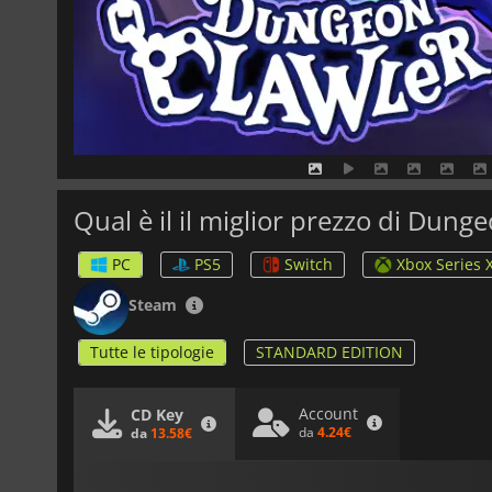
Qual è il il miglior prezzo di Dung
PC
PS5
Switch
Xbox Series 
Steam
Tutte le tipologie
STANDARD EDITION
Account
CD Key
da
4.24€
da
13.58€