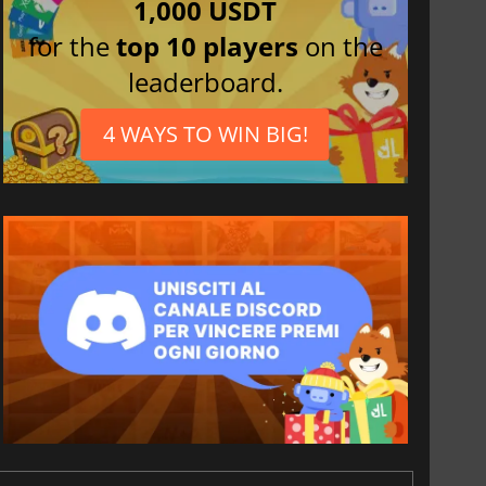
1,000 USDT
for the
top 10 players
on the
leaderboard.
4 WAYS TO WIN BIG!