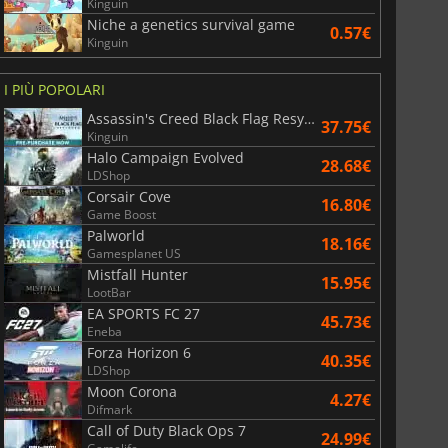
Kinguin
Niche a genetics survival game
0.57€
Kinguin
6.75
€
15.48
€
I PIÙ POPOLARI
Assassin's Creed Black Flag Resynced
37.75€
Kinguin
Halo Campaign Evolved
28.68€
LDShop
War WARHAMMER 3
Lies Of P
Corsair Cove
16.80€
Game Boost
Palworld
18.16€
Gamesplanet US
Mistfall Hunter
15.95€
LootBar
EA SPORTS FC 27
45.73€
Eneba
Forza Horizon 6
40.35€
LDShop
Moon Corona
4.27€
Difmark
Call of Duty Black Ops 7
24.99€