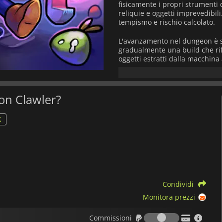
fisicamente i propri strumenti
reliquie e oggetti imprevedibili
tempismo e rischio calcolato.
L'avanzamento nel dungeon è st
gradualmente una build che rifl
oggetti estratti dalla macchina
loro collocazione e le loro int
stabilizzare una sessione o far
essenziale, poiché non ogni pr
eon Clawler?
Man mano che il viaggio procede
personaggi espandono ulteriorm
X
comportamento della pinza e l'i
sperimentazione con combinazio
modo diverso, anche partendo d
Gli incontri nel dungeon richi
costringono i giocatori a valutar
tentazione di prese più rischio
Condividi
parte dalla precisione dettata
sicura a lungo.
Monitora prezzi
Commission
Dungeon Clawler
fonde l'imprev
Commissioni