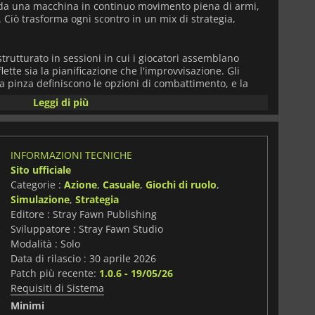
 da una macchina in continuo movimento piena di armi,
. Ciò trasforma ogni scontro in un mix di strategia,
rutturato in sessioni in cui i giocatori assemblano
ette sia la pianificazione che l'improvvisazione. Gli
 a pinza definiscono le opzioni di combattimento, e la
erazioni creano sinergie emergenti che possono
Leggi di più
la precipitare nel caos. Una selezione accurata diventa
esa andrà a segno come previsto.
, nuovi modificatori, reliquie e abilità specifiche dei
INFORMAZIONI TECNICHE
ente il sistema. Queste aggiunte alterano il
Sito ufficiale
nterazione degli oggetti, incoraggiando la
Categorie :
Azione
,
Casuale
,
Giochi di ruolo
,
ni non convenzionali. Ogni partita si evolve quindi in
a condizioni familiari.
Simulazione
,
Strategia
Editore : Stray Fawn Publishing
edono un adattamento costante. Nemici e pericoli
Sviluppatore : Stray Fawn Studio
e l'affidabilità della loro configurazione attuale contro la
Modalità : Solo
se ma più remunerative. Poiché i risultati dipendono in
Data di rilascio : 30 aprile 2026
 dalla fisica, nessuna strategia rimane completamente
Patch più recente:
1.0.6 - 19/05/26
Requisiti di Sistema
i
edibilità dei giochi arcade con la struttura roguelike,
Minimi