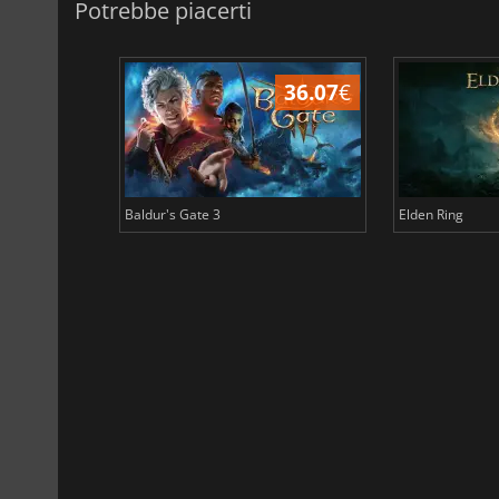
Potrebbe piacerti
45.02
€
36.07
€
Baldur's Gate 3
Elden Ring