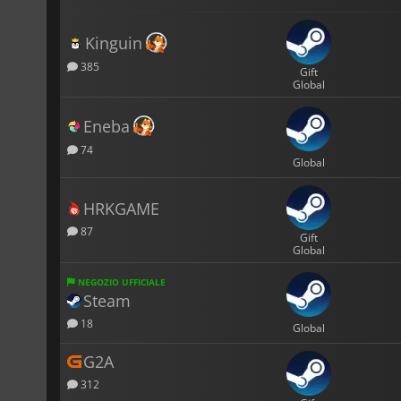
Kinguin
385
Gift
Global
Eneba
74
Global
HRKGAME
87
Gift
Global
NEGOZIO UFFICIALE
Steam
18
Global
G2A
312