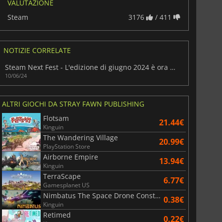
VALUTAZIONE
Steam
3176
/ 411
NOTIZIE CORRELATE
Steam Next Fest - L'edizione di giugno 2024 è ora disponibile
10/06/24
ALTRI GIOCHI DA STRAY FAWN PUBLISHING
Flotsam
21.44€
Kinguin
The Wandering Village
20.99€
PlayStation Store
Airborne Empire
13.94€
Kinguin
TerraScape
6.77€
Gamesplanet US
Nimbatus The Space Drone Constructor
0.38€
Kinguin
Retimed
0.22€