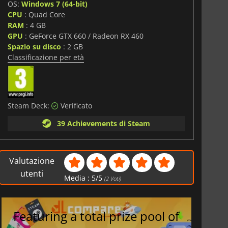
azione e caso coesistono. Il risultato è un sistema che
OS:
Windows 7 (64-bit)
che la volontà di abbracciare l'incertezza, garantendo che
CPU
: Quad Core
a mai esattamente uguale all'altra.
RAM
: 4 GB
GPU
: GeForce GTX 660 / Radeon RX 460
Spazio su disco
: 2 GB
Classificazione per età
Steam Deck:
Verificato
39 Achievements di Steam
Valutazione
utenti
Media :
5
/
5
(
2
Voti)
Featuring a total prize pool of