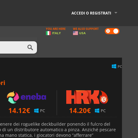
ACCEDI O REGISTRATI
YOU ARE HERE
WE ALSO SUPPORT
Dark
ITALY
USA
mode
PC
ri
14.12
€
14.20
€
PC
PC
genere dei roguelike deckbuilder ponendo il fulcro del
o di un distributore automatico a pinza. Anziché pescare
na mano statica, i giocatori devono “afferrare”