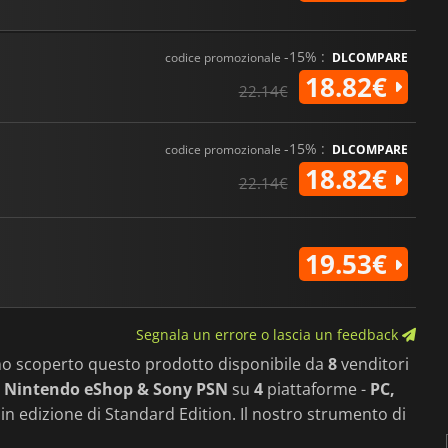
-15% :
codice promozionale
DLCOMPARE
18.82€
22.14€
-15% :
codice promozionale
DLCOMPARE
18.82€
22.14€
19.53€
Segnala un errore o lascia un feedback
mo scoperto questo prodotto disponibile da
8
venditori
, Nintendo eShop & Sony PSN
su
4
piattaforme -
PC,
e in edizione di Standard Edition. Il nostro strumento di