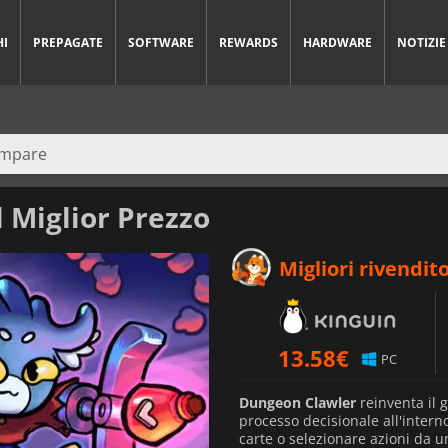
HI
PREPAGATE
SOFTWARE
REWARDS
HARDWARE
NOTIZIE
 Miglior Prezzo
Migliori rivendito
13.58
€
PC
Dungeon Clawler
reinventa il 
processo decisionale all'intern
carte o selezionare azioni da u