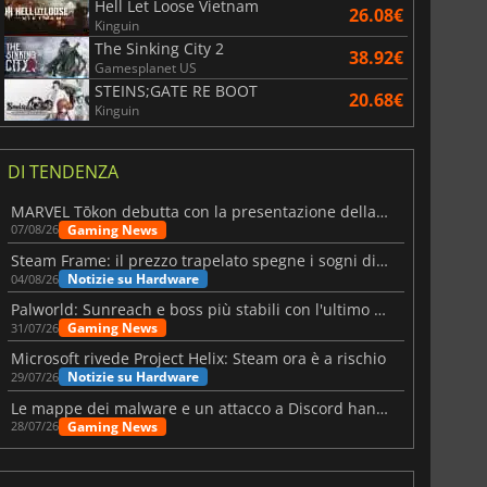
Hell Let Loose Vietnam
26.08€
Kinguin
The Sinking City 2
38.92€
Gamesplanet US
STEINS;GATE RE BOOT
20.68€
Kinguin
DI TENDENZA
MARVEL Tōkon debutta con la presentazione della roadmap per il primo anno
Gaming News
07/08/26
Steam Frame: il prezzo trapelato spegne i sogni di un VR economico
Notizie su Hardware
04/08/26
Palworld: Sunreach e boss più stabili con l'ultimo update
Gaming News
31/07/26
Microsoft rivede Project Helix: Steam ora è a rischio
Notizie su Hardware
29/07/26
Le mappe dei malware e un attacco a Discord hanno colpito Meccha Chameleon
Gaming News
28/07/26