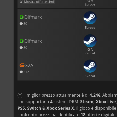
Gift
Mostra offerte simili
Europe
Difmark
80
Europe
Difmark
80
Gift
Global
G2A
312
Global
(*) Il miglior prezzo attualmente è di
4.24€
. Abbia
che supportano
4
sistemi DRM:
Steam, Xbox Live
PS5, Switch & Xbox Series X
. Il gioco è disponibil
confronto prezzi ha identificato
18
offerte digitali.