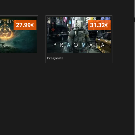
27.99
€
31.32
€
Pragmata
Total 