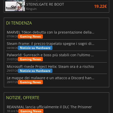
STEINS;GATE RE BOOT
19.22€
Kinguin
DI TENDENZA
MARVEL Tōkon debutta con la presentazione della roadmap per il primo anno
Gaming News
07/08/26
Steam Frame: il prezzo trapelato spegne i sogni di un VR economico
Notizie su Hardware
04/08/26
Palworld: Sunreach e boss più stabili con l'ultimo update
Gaming News
31/07/26
Microsoft rivede Project Helix: Steam ora è a rischio
Notizie su Hardware
29/07/26
Le mappe dei malware e un attacco a Discord hanno colpito Meccha Chameleon
Gaming News
28/07/26
NOTIZIE, OFFERTE
REANIMAL lancia ufficialmente il DLC The Prisoner
Gaming News
18 ore fa