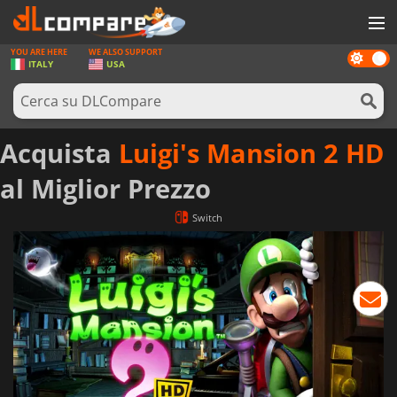
YOU ARE HERE
WE ALSO SUPPORT
Dark
GIOCHI
ITALY
USA
mode
PREPAGATE
SOFTWARE
Acquista
Luigi's Mansion 2 HD
REWARDS
al Miglior Prezzo
HARDWARE
Switch
NOTIZIE
ACCEDI O REGISTRATI