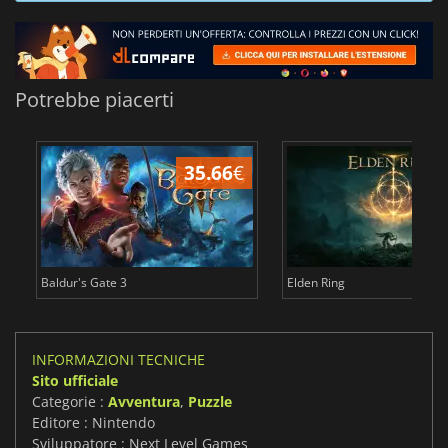
Potrebbe piacerti
35.66
€
2
Baldur's Gate 3
Elden Ring
INFORMAZIONI TECNICHE
Sito ufficiale
Categorie :
Avventura
,
Puzzle
Editore : Nintendo
Sviluppatore : Next Level Games