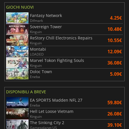
GIOCHI NUOVI
Fantasy Network
4.25€
Difmark
Sovereign Tower
10.48€
Kinguin
ReStory Chill Electronics Repairs
10.55€
Kinguin
Montabi
12.09€
LOADED
Marvel Tokon Fighting Souls
36.08€
Kinguin
Doloc Town
5.09€
Eneba
DISPONIBILI A BREVE
EA SPORTS Madden NFL 27
59.80€
Eneba
Hell Let Loose Vietnam
26.08€
Kinguin
The Sinking City 2
39.10€
Gamesplanet US