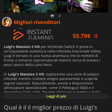
54.09
€
Migliori rivenditori
55.79
€
50.38
€
Luigi's Mansion 2 HD
per Nintendo Switch ti porta in
un'inquietante avventura nella infestata Evershade Valley.
Luigi è tornato in una nuova avventura che lo metterà di
fronte a minacce soprannaturali mentre cerca di trovare i
pezzi sparsi della Luna Nera.
In
Luigi's Mansion 2 HD
, esplorerete una serie di palazzi
infestati mentre risolvete enigmi paranormali e scoprite
segreti nascosti. Naturalmente, avrete a disposizione
attrezzature specializzate, come il Poltergust 5000 e il
dispositivo Dark-Light. Dovrete utilizzare al meglio i vostri
Leggi di più
gadget se volete progredire in questa avventura.
Fortunatamente, potete chiedere l'aiuto di altri amici per
Qual è il il miglior prezzo di Luigi's
affrontare il più impegnativo dei luoghi infestati, lo
ScareScraper.