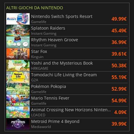
ALTRI GIOCHI DA NINTENDO
Nintendo Switch Sports Resort
49.99€
Gamelife
Splatoon Raiders
45.49€
Instant Gaming
Rhythm Heaven Groove
36.99€
Instant Gaming
Star Fox
39.61€
Kinguin
Yoshi and the Mysterious Book
50.38€
HRKGAME
Tomodachi Life Living the Dream
55.19€
G2A
Pokémon Pokopia
52.99€
Gamelife
Mario Tennis Fever
54.99€
Gamelife
Animal Crossing New Horizons Nintendo Switch 2 Edition Upgrade Pack
4.09€
LOADED
Metroid Prime 4 Beyond
39.99€
Mediaworld