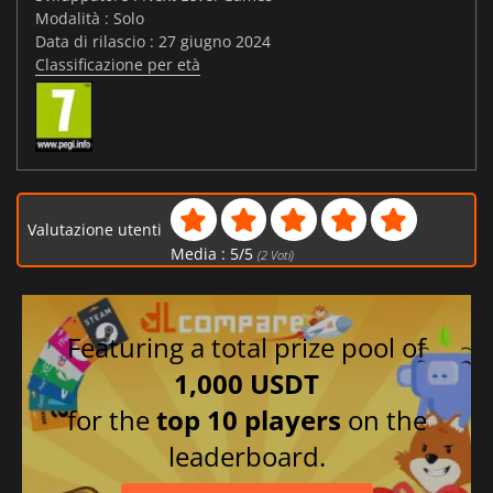
Modalità : Solo
Data di rilascio : 27 giugno 2024
Classificazione per età
Valutazione utenti
Media :
5
/
5
(
2
Voti)
Featuring a total prize pool of
1,000 USDT
for the
top 10 players
on the
leaderboard.