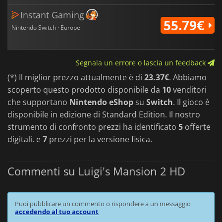
Instant Gaming
55.79€
Nintendo Switch · Europe
Segnala un errore o lascia un feedback
(*) Il miglior prezzo attualmente è di
23.37€
. Abbiamo
scoperto questo prodotto disponibile da
10
venditori
che supportano
Nintendo eShop
su
Switch
. Il gioco è
disponibile in edizione di Standard Edition. Il nostro
strumento di confronto prezzi ha identificato
5
offerte
digitali. e
7
prezzi per la versione fisica.
Commenti su Luigi's Mansion 2 HD
Puoi pubblicare un commento o rispondere a un messaggio
accedendo al tuo account