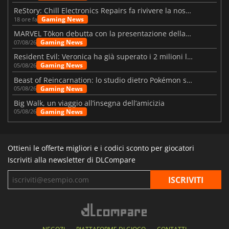
ReStory: Chill Electronics Repairs fa rivivere la nostalgia degli anni 2000
Gaming News
18 ore fa
MARVEL Tōkon debutta con la presentazione della roadmap per il primo anno
Gaming News
07/08/26
Resident Evil: Veronica ha già superato i 2 milioni liste dei desideri
Gaming News
05/08/26
Beast of Reincarnation: lo studio dietro Pokémon su una nuova strada
Gaming News
05/08/26
Big Walk, un viaggio all’insegna dell’amicizia
Gaming News
05/08/26
Ottieni le offerte migliori e i codici sconto per giocatori
Iscriviti alla newsletter di DLCompare