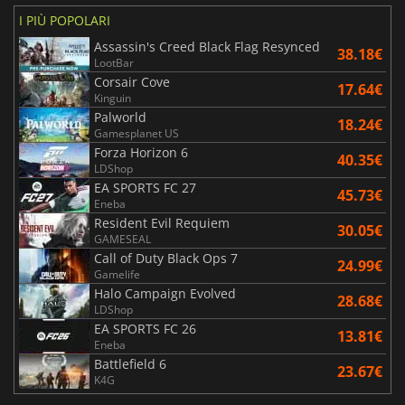
I PIÙ POPOLARI
Assassin's Creed Black Flag Resynced
38.18€
LootBar
Corsair Cove
17.64€
Kinguin
Palworld
18.24€
Gamesplanet US
Forza Horizon 6
40.35€
LDShop
EA SPORTS FC 27
45.73€
Eneba
Resident Evil Requiem
30.05€
GAMESEAL
Call of Duty Black Ops 7
24.99€
Gamelife
Halo Campaign Evolved
28.68€
LDShop
EA SPORTS FC 26
13.81€
Eneba
Battlefield 6
23.67€
K4G