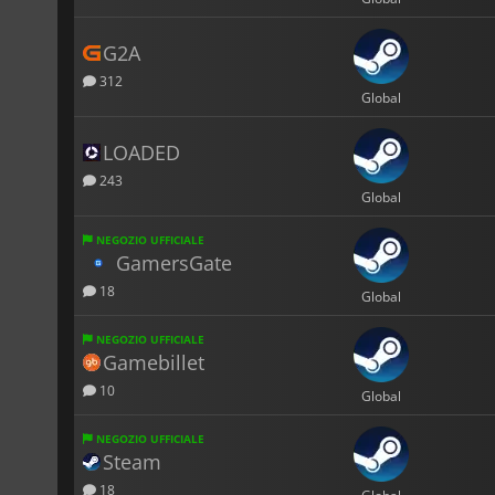
G2A
312
Global
LOADED
243
Global
NEGOZIO UFFICIALE
GamersGate
18
Global
NEGOZIO UFFICIALE
Gamebillet
10
Global
NEGOZIO UFFICIALE
Steam
18