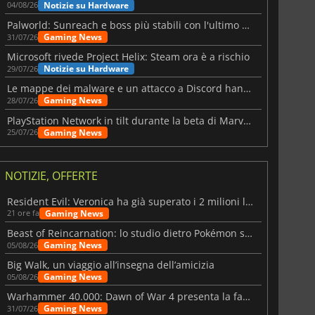
Notizie su Hardware
04/08/26
Palworld: Sunreach e boss più stabili con l'ultimo update
Gaming News
31/07/26
Microsoft rivede Project Helix: Steam ora è a rischio
Notizie su Hardware
29/07/26
Le mappe dei malware e un attacco a Discord hanno colpito Meccha Chameleon
Gaming News
28/07/26
PlayStation Network in tilt durante la beta di Marvel Tōkon
Gaming News
25/07/26
NOTIZIE, OFFERTE
Resident Evil: Veronica ha già superato i 2 milioni liste dei desideri
Gaming News
21 ore fa
Beast of Reincarnation: lo studio dietro Pokémon su una nuova strada
Gaming News
05/08/26
Big Walk, un viaggio all’insegna dell’amicizia
Gaming News
05/08/26
Warhammer 40.000: Dawn of War 4 presenta la fazione dei Necron
Gaming News
31/07/26