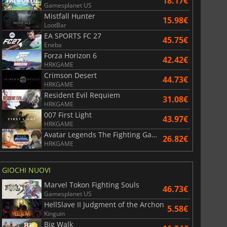
18.17€
Gamesplanet US
Mistfall Hunter
15.98€
LootBar
EA SPORTS FC 27
45.75€
Eneba
Forza Horizon 6
42.42€
HRKGAME
6.76
€
15.48
€
Crimson Desert
44.73€
HRKGAME
Resident Evil Requiem
31.08€
HRKGAME
007 First Light
43.97€
HRKGAME
War WARHAMMER 3
Lies Of P
Avatar Legends The Fighting Game
26.82€
HRKGAME
GIOCHI NUOVI
Marvel Tokon Fighting Souls
46.73€
Gamesplanet US
HellSlave II Judgment of the Archon
5.58€
Kinguin
Big Walk