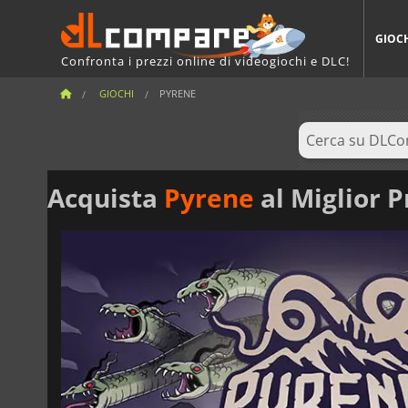
GIOC
Confronta i prezzi online di videogiochi e DLC!
GIOCHI
PYRENE
Acquista
Pyrene
al Miglior P