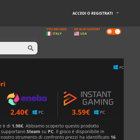
ACCEDI O REGISTRATI
YOU ARE HERE
WE ALSO SUPPORT
Dark
ITALY
USA
mode
PC
ri
2.40
€
3.59
€
PC
PC
e è di
1.98€
. Abbiamo scoperto questo prodotto
e supportano
Steam
su
PC
. Il gioco è disponibile in
l nostro strumento di confronto prezzi ha identificato
16