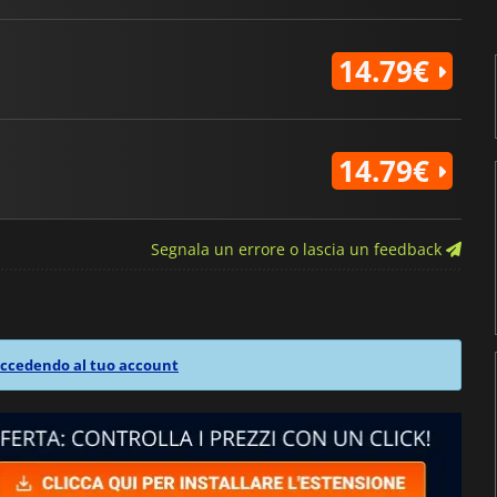
14.79€
14.79€
Segnala un errore o lascia un feedback
ccedendo al tuo account