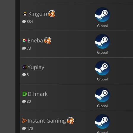
Kinguin
384
Global
Eneba
73
Global
Yuplay
8
Global
Difmark
80
Global
Instant Gaming
470
Global