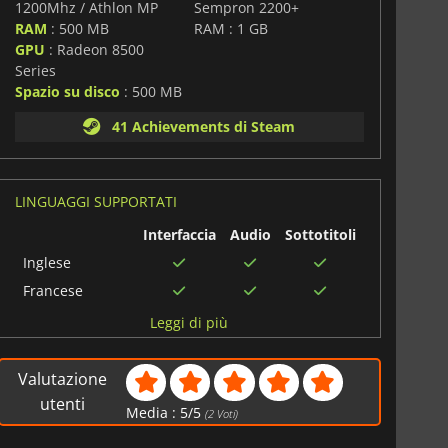
1200Mhz / Athlon MP
Sempron 2200+
RAM
: 500 MB
RAM : 1 GB
GPU
: Radeon 8500
Series
Spazio su disco
: 500 MB
41 Achievements di Steam
LINGUAGGI SUPPORTATI
Interfaccia
Audio
Sottotitoli
Inglese
Francese
Cinese
Leggi di più
semplificato
Valutazione
utenti
Media :
5
/
5
(
2
Voti)