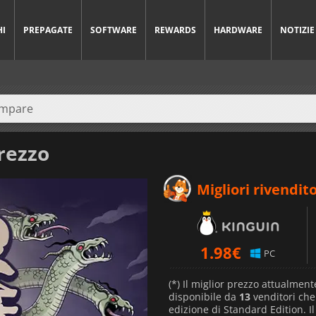
HI
PREPAGATE
SOFTWARE
REWARDS
HARDWARE
NOTIZIE
rezzo
Migliori rivendito
1.98
€
PC
(*) Il miglior prezzo attualment
disponibile da
13
venditori ch
edizione di Standard Edition. I