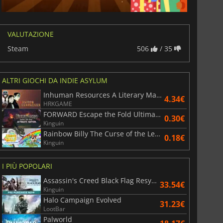
VALUTAZIONE
Steam
506
/ 35
ALTRI GIOCHI DA INDIE ASYLUM
Inhuman Resources A Literary Machination
4.34€
HRKGAME
FORWARD Escape the Fold Ultimate Edition
0.30€
Kinguin
Rainbow Billy The Curse of the Leviathan
0.18€
Kinguin
I PIÙ POPOLARI
Assassin's Creed Black Flag Resynced
33.54€
Kinguin
Halo Campaign Evolved
31.23€
LootBar
Palworld