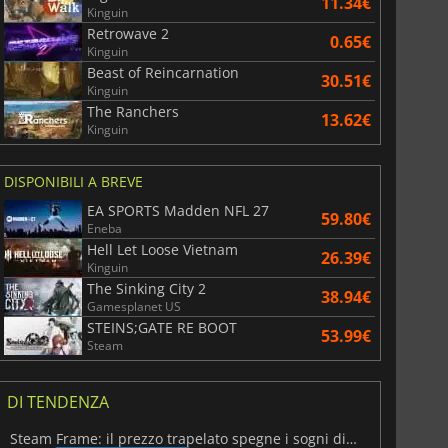
11.34€
Kinguin
Retrowave 2
0.65€
Kinguin
Beast of Reincarnation
30.51€
Kinguin
The Ranchers
13.62€
Kinguin
DISPONIBILI A BREVE
EA SPORTS Madden NFL 27
59.80€
Eneba
Hell Let Loose Vietnam
26.39€
Kinguin
The Sinking City 2
38.94€
Gamesplanet US
STEINS;GATE RE BOOT
53.99€
Steam
DI TENDENZA
Steam Frame: il prezzo trapelato spegne i sogni di un VR economico