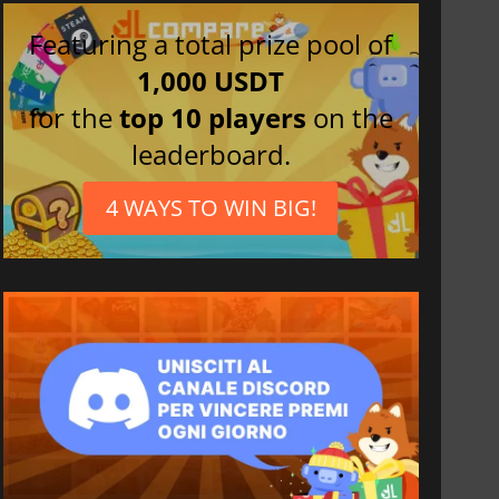
Featuring a total prize pool of
1,000 USDT
for the
top 10 players
on the
leaderboard.
4 WAYS TO WIN BIG!