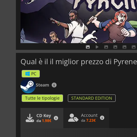
Qual è il il miglior prezzo di Pyrene
PC
Steam
Tutte le tipologie
STANDARD EDITION
Account
CD Key
da
7.23€
da
1.98€