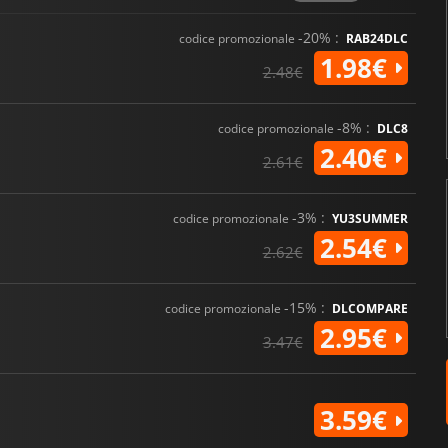
-20% :
codice promozionale
RAB24DLC
1.98€
2.48€
-8% :
codice promozionale
DLC8
2.40€
2.61€
-3% :
codice promozionale
YU3SUMMER
2.54€
2.62€
-15% :
codice promozionale
DLCOMPARE
2.95€
3.47€
3.59€