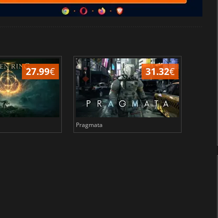
27.99
€
31.32
€
Pragmata
Total 