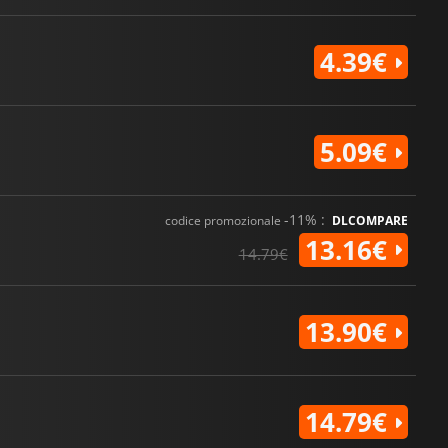
4.39€
5.09€
-11% :
codice promozionale
DLCOMPARE
13.16€
14.79€
13.90€
14.79€