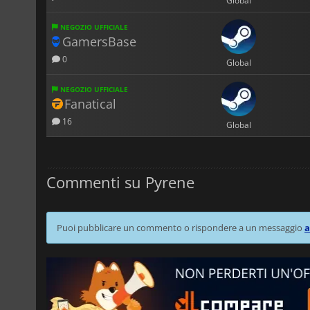
Global
NEGOZIO UFFICIALE
GamersBase
0
Global
NEGOZIO UFFICIALE
Fanatical
16
Global
Commenti su Pyrene
Puoi pubblicare un commento o rispondere a un messaggio
a