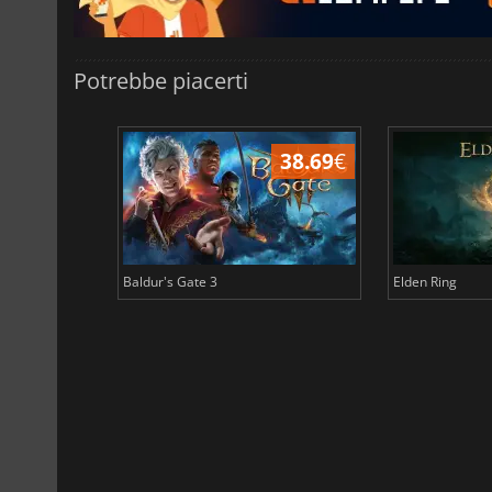
Potrebbe piacerti
43.97
€
38.69
€
Baldur's Gate 3
Elden Ring