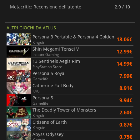
Metacritic: Recensione dell'utente
2.9 / 10
ALTRI GIOCHI DA ATLUS
Persona 3 Portable & Persona 4 Golden
18.06€
Kinguin
Shin Megami Tensei V
12.99€
Instant Gaming
13 Sentinels Aegis Rim
14.99€
PlayStation Store
Persona 5 Royal
7.99€
Gamelife
Catherine Full Body
8.91€
K4G
Persona 5
9.94€
Gamelife
The Deadly Tower of Monsters
2.60€
Kinguin
Citizens of Earth
0.87€
Kinguin
Abyss Odyssey
0.75€
Kinguin