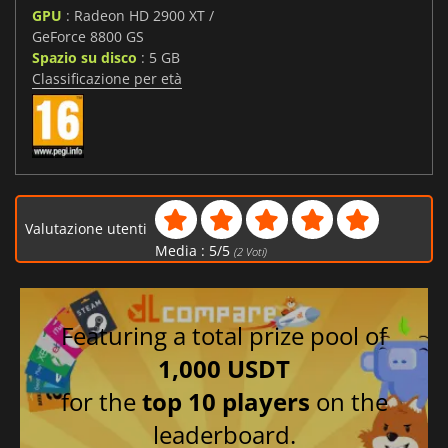
GPU
: Radeon HD 2900 XT /
GeForce 8800 GS
Spazio su disco
: 5 GB
Classificazione per età
Valutazione utenti
Media :
5
/
5
(
2
Voti)
Featuring a total prize pool of
1,000 USDT
for the
top 10 players
on the
leaderboard.