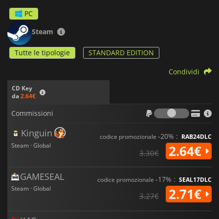
PC
Steam
Tutte le tipologie
STANDARD EDITION
Condividi
CD Key
da
2.64€
Commiss
Commissioni
Kinguin
-20% :
codice promozionale
RAB24DLC
Steam · Global
2.64€
3.30€
GAMESEAL
-17% :
codice promozionale
SEAL17DLC
Steam · Global
2.71€
3.27€