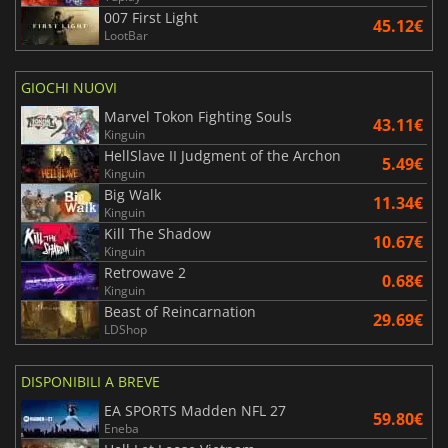
007 First Light
45.12€
LootBar
GIOCHI NUOVI
Marvel Tokon Fighting Souls
43.11€
Kinguin
HellSlave II Judgment of the Archon
5.49€
Kinguin
Big Walk
11.34€
Kinguin
Kill The Shadow
10.67€
Kinguin
Retrowave 2
0.68€
Kinguin
Beast of Reincarnation
29.69€
LDShop
DISPONIBILI A BREVE
EA SPORTS Madden NFL 27
59.80€
Eneba