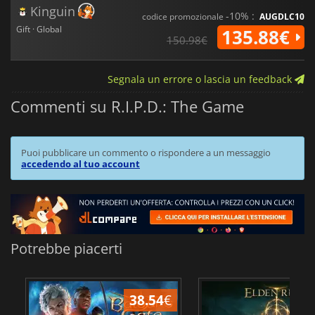
Kinguin
-10% :
codice promozionale
AUGDLC10
Gift · Global
135.88€
150.98€
Segnala un errore o lascia un feedback
Commenti su R.I.P.D.: The Game
Puoi pubblicare un commento o rispondere a un messaggio
accedendo al tuo account
Potrebbe piacerti
38.54
€
2