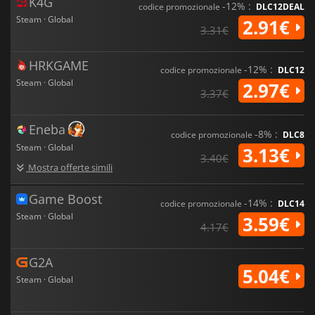
K4G
-12% :
codice promozionale
DLC12DEAL
Steam · Global
2.91€
3.31€
HRKGAME
-12% :
codice promozionale
DLC12
Steam · Global
2.97€
3.37€
Eneba
-8% :
codice promozionale
DLC8
Steam · Global
3.13€
3.40€
Mostra offerte simili
Game Boost
-14% :
codice promozionale
DLC14
Steam · Global
3.59€
4.17€
G2A
5.04€
Steam · Global