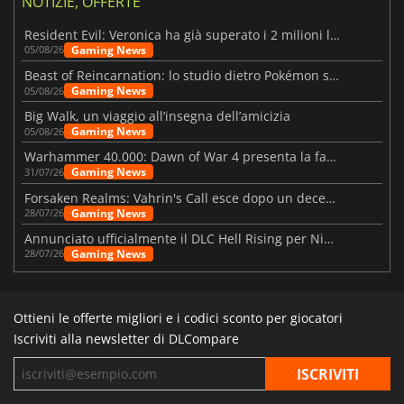
NOTIZIE, OFFERTE
Resident Evil: Veronica ha già superato i 2 milioni liste dei desideri
Gaming News
05/08/26
Beast of Reincarnation: lo studio dietro Pokémon su una nuova strada
Gaming News
05/08/26
Big Walk, un viaggio all’insegna dell’amicizia
Gaming News
05/08/26
Warhammer 40.000: Dawn of War 4 presenta la fazione dei Necron
Gaming News
31/07/26
Forsaken Realms: Vahrin's Call esce dopo un decennio di sviluppo
Gaming News
28/07/26
Annunciato ufficialmente il DLC Hell Rising per Nioh 3
Gaming News
28/07/26
Ottieni le offerte migliori e i codici sconto per giocatori
Iscriviti alla newsletter di DLCompare