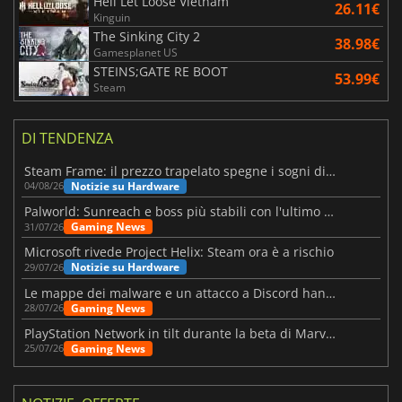
Hell Let Loose Vietnam
26.11€
Kinguin
The Sinking City 2
38.98€
Gamesplanet US
STEINS;GATE RE BOOT
53.99€
Steam
DI TENDENZA
Steam Frame: il prezzo trapelato spegne i sogni di un VR economico
Notizie su Hardware
04/08/26
Palworld: Sunreach e boss più stabili con l'ultimo update
Gaming News
31/07/26
Microsoft rivede Project Helix: Steam ora è a rischio
Notizie su Hardware
29/07/26
Le mappe dei malware e un attacco a Discord hanno colpito Meccha Chameleon
Gaming News
28/07/26
PlayStation Network in tilt durante la beta di Marvel Tōkon
Gaming News
25/07/26