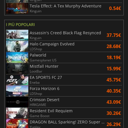
Tesla Effect: A Tex Murphy Adventure
0.54€
Kinguin
I PIÙ POPOLARI
Assassin's Creed Black Flag Resynced
37.75€
Kinguin
Halo Campaign Evolved
28.68€
LDShop
Palworld
18.19€
Gamesplanet US
Mistfall Hunter
15.99€
LootBar
EA SPORTS FC 27
45.75€
Eneba
Forza Horizon 6
40.35€
LDShop
Crimson Desert
43.09€
HRKGAME
Resident Evil Requiem
30.26€
Game Boost
DRAGON BALL Sparking! ZERO Super Limit Breaking NEO
26.29€
Yuplay