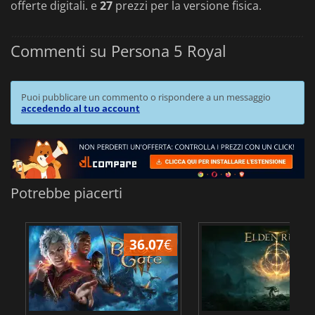
offerte digitali. e
27
prezzi per la versione fisica.
Commenti su Persona 5 Royal
Puoi pubblicare un commento o rispondere a un messaggio
accedendo al tuo account
Potrebbe piacerti
36.07
€
2