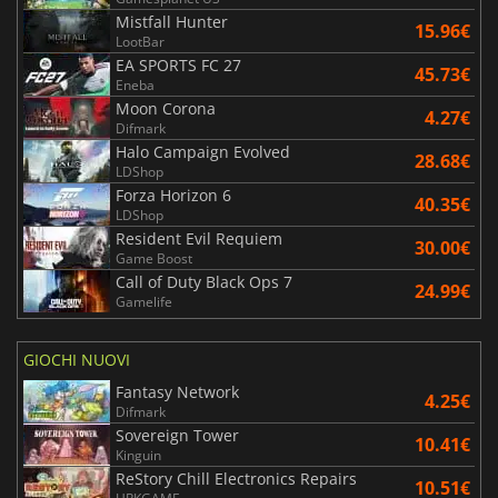
Mistfall Hunter
15.96€
LootBar
EA SPORTS FC 27
45.73€
Eneba
Moon Corona
4.27€
Difmark
Halo Campaign Evolved
28.68€
LDShop
Forza Horizon 6
40.35€
LDShop
Resident Evil Requiem
30.00€
Game Boost
Call of Duty Black Ops 7
24.99€
Gamelife
GIOCHI NUOVI
Fantasy Network
4.25€
Difmark
Sovereign Tower
10.41€
Kinguin
ReStory Chill Electronics Repairs
10.51€