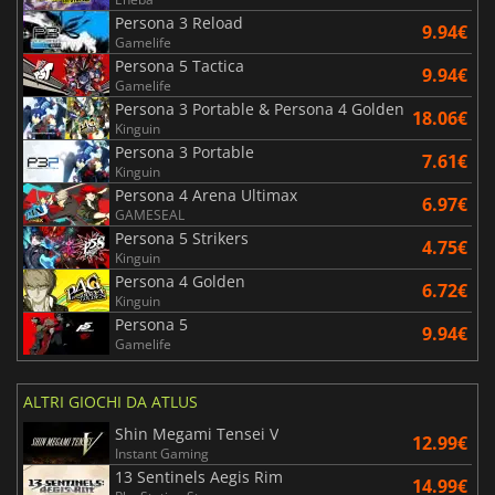
Persona 3 Reload
9.94€
Gamelife
Persona 5 Tactica
9.94€
Gamelife
Persona 3 Portable & Persona 4 Golden
18.06€
Kinguin
Persona 3 Portable
7.61€
Kinguin
Persona 4 Arena Ultimax
6.97€
GAMESEAL
Persona 5 Strikers
4.75€
Kinguin
Persona 4 Golden
6.72€
Kinguin
Persona 5
9.94€
Gamelife
ALTRI GIOCHI DA ATLUS
Shin Megami Tensei V
12.99€
Instant Gaming
13 Sentinels Aegis Rim
14.99€