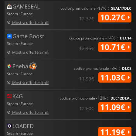
GAMESEAL
-17% :
codice promozionale
SEAL17DLC
Steam · Europe
10.27€
12.37€
Mostra offerte simili
Game Boost
-14% :
codice promozionale
DLC14
Steam · Europe
10.71€
12.45€
Mostra offerte simili
Eneba
-8% :
codice promozionale
DLC8
Steam · Europe
11.03€
11.99€
Mostra offerte simili
K4G
-12% :
codice promozionale
DLC12DEAL
Steam · Europe
11.09€
12.60€
Mostra offerte simili
LOADED
11.19€
Steam · Europe