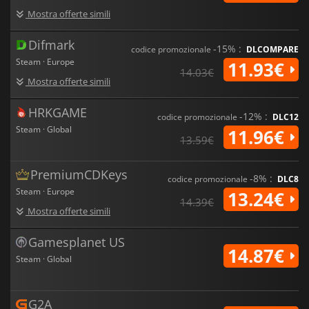
Mostra offerte simili
Difmark
-15% :
codice promozionale
DLCOMPARE
Steam · Europe
11.93€
14.03€
Mostra offerte simili
HRKGAME
-12% :
codice promozionale
DLC12
Steam · Global
11.96€
13.59€
PremiumCDKeys
-8% :
codice promozionale
DLC8
Steam · Europe
13.24€
14.39€
Mostra offerte simili
Gamesplanet US
14.87€
Steam · Global
G2A