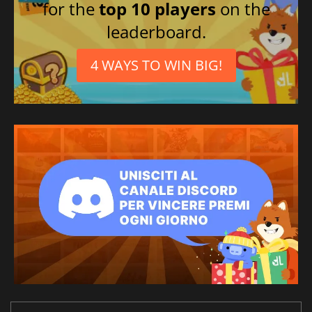
for the
top 10 players
on the
leaderboard.
4 WAYS TO WIN BIG!