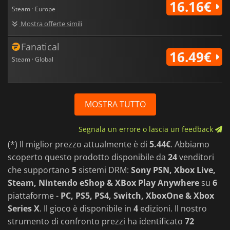
16.16€
Steam · Europe
Mostra offerte simili
Fanatical
16.49€
Steam · Global
MOSTRA TUTTO
Segnala un errore o lascia un feedback
(*) Il miglior prezzo attualmente è di
5.44€
. Abbiamo
scoperto questo prodotto disponibile da
24
venditori
che supportano
5
sistemi DRM:
Sony PSN, Xbox Live,
Steam, Nintendo eShop & XBox Play Anywhere
su
6
piattaforme -
PC, PS5, PS4, Switch, XboxOne & Xbox
Series X
. Il gioco è disponibile in
4
edizioni. Il nostro
strumento di confronto prezzi ha identificato
72