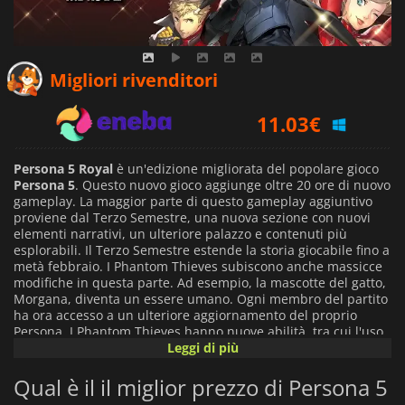
10.07
€
Migliori rivenditori
11.03
€
14.09
€
Persona 5 Royal
è un'edizione migliorata del popolare gioco
Persona 5
. Questo nuovo gioco aggiunge oltre 20 ore di nuovo
gameplay. La maggior parte di questo gameplay aggiuntivo
proviene dal Terzo Semestre, una nuova sezione con nuovi
elementi narrativi, un ulteriore palazzo e contenuti più
esplorabili. Il Terzo Semestre estende la storia giocabile fino a
metà febbraio. I Phantom Thieves subiscono anche massicce
modifiche in questa parte. Ad esempio, la mascotte del gatto,
Morgana, diventa un essere umano. Ogni membro del partito
ha ora accesso a un ulteriore aggiornamento del proprio
Persona. I Phantom Thieves hanno nuove abilità, tra cui l'uso
di un rampino e attacchi speciali chiamati Showtime.
Leggi di più
Qual è il il miglior prezzo di Persona 5
Ci sono tre nuovi personaggi principali in
Persona 5 Royal
:
Kasumi Yoshizawa, Takuro Maruki e José, con Kasumi che si