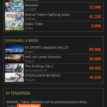
HRKGAME
Montabi
12.09€
LOADED
Marvel Tokon Fighting Souls
41.22€
LDShop
Doloc Town
5.09€
Eneba
DISPONIBILI A BREVE
EA SPORTS Madden NFL 27
59.80€
Eneba
Hell Let Loose Vietnam
26.08€
Kinguin
The Sinking City 2
38.92€
Gamesplanet US
STEINS;GATE RE BOOT
19.22€
Kinguin
DI TENDENZA
MARVEL Tōkon debutta con la presentazione della roadmap per il primo anno
Gaming News
07/08/26