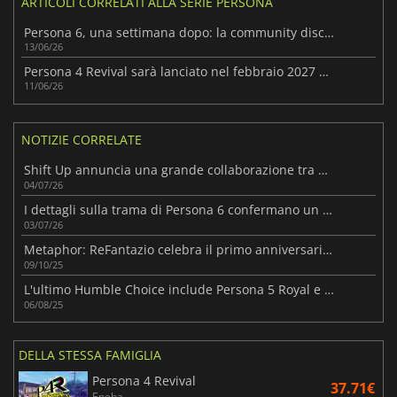
ARTICOLI CORRELATI ALLA SERIE PERSONA
Persona 6, una settimana dopo: la community discute
13/06/26
Persona 4 Revival sarà lanciato nel febbraio 2027 con l'avvio dei preordini
11/06/26
NOTIZIE CORRELATE
Shift Up annuncia una grande collaborazione tra NIKKE e Persona
04/07/26
I dettagli sulla trama di Persona 6 confermano un nuovo inizio per la serie
03/07/26
Metaphor: ReFantazio celebra il primo anniversario con uno speciale livestream
09/10/25
L'ultimo Humble Choice include Persona 5 Royal e altri 7 titoli
06/08/25
DELLA STESSA FAMIGLIA
Persona 4 Revival
37.71€
Eneba