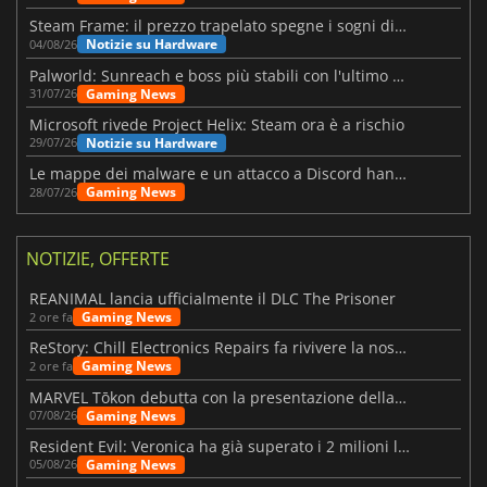
Steam Frame: il prezzo trapelato spegne i sogni di un VR economico
Notizie su Hardware
04/08/26
Palworld: Sunreach e boss più stabili con l'ultimo update
Gaming News
31/07/26
Microsoft rivede Project Helix: Steam ora è a rischio
Notizie su Hardware
29/07/26
Le mappe dei malware e un attacco a Discord hanno colpito Meccha Chameleon
Gaming News
28/07/26
NOTIZIE, OFFERTE
REANIMAL lancia ufficialmente il DLC The Prisoner
Gaming News
2 ore fa
ReStory: Chill Electronics Repairs fa rivivere la nostalgia degli anni 2000
Gaming News
2 ore fa
MARVEL Tōkon debutta con la presentazione della roadmap per il primo anno
Gaming News
07/08/26
Resident Evil: Veronica ha già superato i 2 milioni liste dei desideri
Gaming News
05/08/26