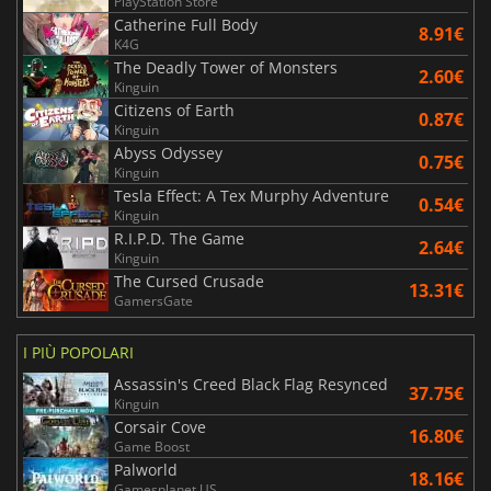
PlayStation Store
Catherine Full Body
8.91€
K4G
The Deadly Tower of Monsters
2.60€
Kinguin
Citizens of Earth
0.87€
Kinguin
Abyss Odyssey
0.75€
Kinguin
Tesla Effect: A Tex Murphy Adventure
0.54€
Kinguin
R.I.P.D. The Game
2.64€
Kinguin
The Cursed Crusade
13.31€
GamersGate
I PIÙ POPOLARI
Assassin's Creed Black Flag Resynced
37.75€
Kinguin
Corsair Cove
16.80€
Game Boost
Palworld
18.16€
Gamesplanet US