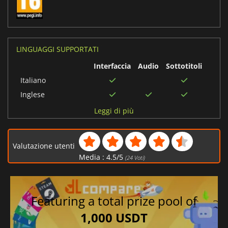
LINGUAGGI SUPPORTATI
Interfaccia
Audio
Sottotitoli
Italiano
Inglese
Cinese tradizionale
Leggi di più
Giapponese
Francese
Valutazione utenti
Tedesco
Media :
4.5
/
5
(
24
Voti)
Coreano
Spagnolo
Cinese semplificato
Featuring a total prize pool of
1,000 USDT