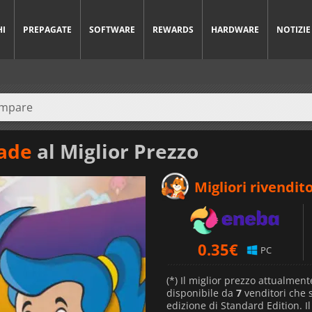
HI
PREPAGATE
SOFTWARE
REWARDS
HARDWARE
NOTIZIE
rade
al Miglior Prezzo
Migliori rivendito
0.35
€
PC
(*) Il miglior prezzo attualment
disponibile da
7
venditori che
edizione di Standard Edition. I