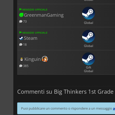
NEGOZIO UFFICIALE
GreenmanGaming
73
Global
NEGOZIO UFFICIALE
Steam
18
Global
Kinguin
385
Gift
Global
Commenti su Big Thinkers 1st Grade
Puoi pubblicare un commento o rispondere a un messaggio
a