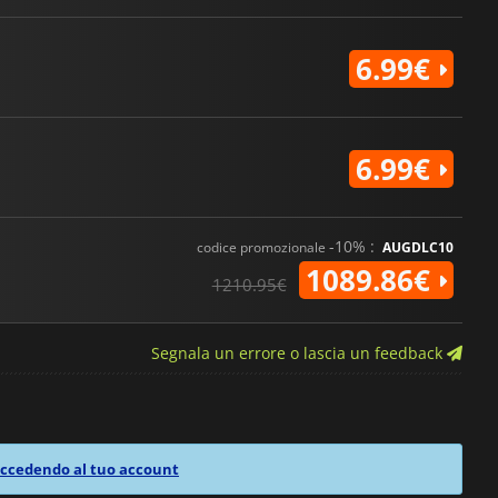
6.99€
6.99€
-10% :
codice promozionale
AUGDLC10
1089.86€
1210.95€
Segnala un errore o lascia un feedback
ccedendo al tuo account