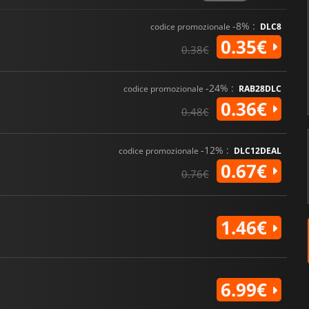
-8% :
codice promozionale
DLC8
0.35€
0.38€
-24% :
codice promozionale
RAB28DLC
0.36€
0.48€
-12% :
codice promozionale
DLC12DEAL
0.67€
0.76€
1.46€
6.99€