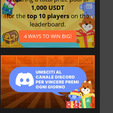
1,000 USDT
for the
top 10 players
on the
leaderboard.
4 WAYS TO WIN BIG!