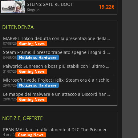
STEINS;GATE RE BOOT
19.22€
Kinguin
DI TENDENZA
MARVEL Tōkon debutta con la presentazione della roadmap per il primo anno
Gaming News
07/08/26
Steam Frame: il prezzo trapelato spegne i sogni di un VR economico
Notizie su Hardware
04/08/26
Palworld: Sunreach e boss più stabili con l'ultimo update
Gaming News
31/07/26
Microsoft rivede Project Helix: Steam ora è a rischio
Notizie su Hardware
29/07/26
Le mappe dei malware e un attacco a Discord hanno colpito Meccha Chameleon
Gaming News
28/07/26
NOTIZIE, OFFERTE
REANIMAL lancia ufficialmente il DLC The Prisoner
Gaming News
4 ore fa