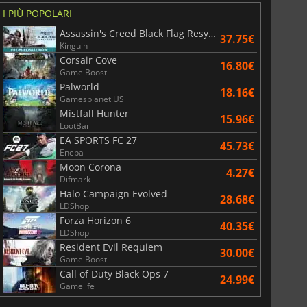
I PIÙ POPOLARI
Assassin's Creed Black Flag Resynced
37.75€
Kinguin
Corsair Cove
16.80€
Game Boost
Palworld
18.16€
Gamesplanet US
Mistfall Hunter
15.96€
LootBar
EA SPORTS FC 27
45.73€
Eneba
Moon Corona
4.27€
Difmark
Halo Campaign Evolved
28.68€
LDShop
Forza Horizon 6
40.35€
LDShop
Resident Evil Requiem
30.00€
Game Boost
Call of Duty Black Ops 7
24.99€
Gamelife