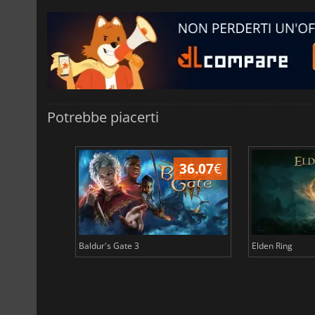
Potrebbe piacerti
45.03
€
36.07
€
Baldur's Gate 3
Elden Ring