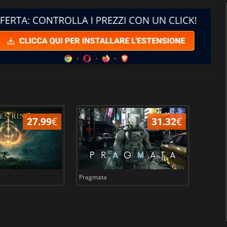
27.99
€
31.32
€
Pragmata
Total 