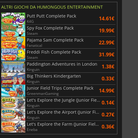
ALTRI GIOCHI DA HUMONGOUS ENTERTAINMENT
Putt Putt Complete Pack
14.61€
K4G
Spy Fox Complete Pack
19.99€
Steam
Pajama Sam Complete Pack
22.99€
Fanatical
Freddi Fish Complete Pack
31.99€
Steam
Paddington Adventures in London
1.38€
Kinguin
6.75
€
15.51
€
Big Thinkers Kindergarten
0.33€
Kinguin
Junior Field Trips Complete Pack
14.99€
GreenmanGaming
Let's Explore the Jungle (Junior Field Trips)
0.14€
Kinguin
War WARHAMMER 3
Lies Of P
Let's Explore the Airport (Junior Field Trips)
0.27€
Kinguin
Let's Explore the Farm (Junior Field Trips)
0.36€
Eneba