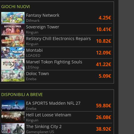
GIOCHI NUOVI
Fantasy Network
4.25€
Difmark
Sovereign Tower
10.41€
Kinguin
ReStory Chill Electronics Repairs
10.82€
Kinguin
Montabi
12.09€
LOADED
Marvel Tokon Fighting Souls
41.22€
LDShop
Doloc Town
5.09€
Eneba
DISPONIBILI A BREVE
EA SPORTS Madden NFL 27
59.80€
Eneba
Hell Let Loose Vietnam
26.08€
Kinguin
The Sinking City 2
38.92€
Gamesplanet US