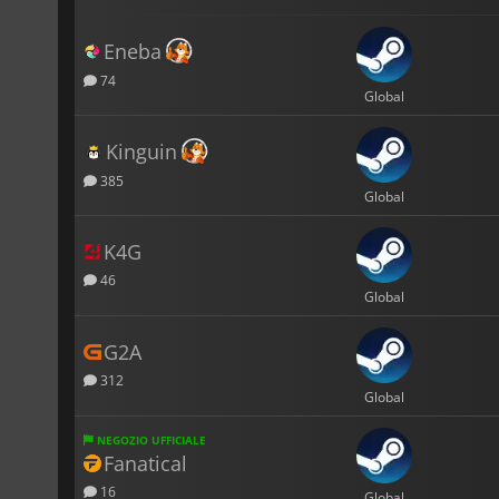
Eneba
74
Global
Kinguin
385
Global
K4G
46
Global
G2A
312
Global
NEGOZIO UFFICIALE
Fanatical
16
Global