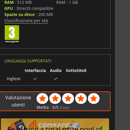
RAM
: 512 MB
RAM : 1 GB
GPU
: DirectX compatible
Spazio su disco
: 200 MB
Classificazione per età
LINGUAGGI SUPPORTATI
Interfaccia
Audio
Sottotitoli
Inglese
Valutazione
utenti
Media :
5
/
5
(
2
Voti)
Featuring a total prize pool of