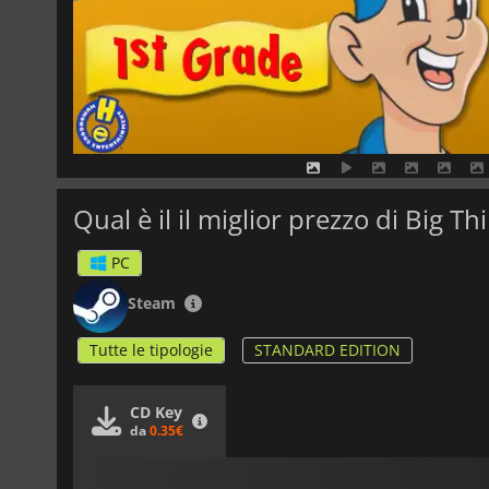
Qual è il il miglior prezzo di Big T
PC
Steam
Tutte le tipologie
STANDARD EDITION
CD Key
da
0.35€