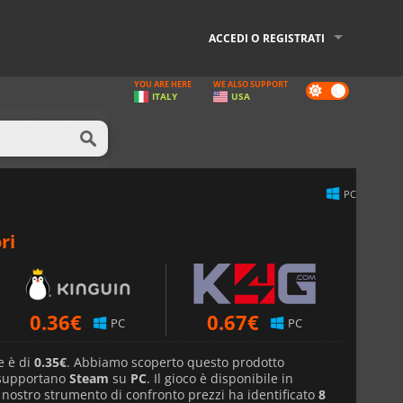
ACCEDI O REGISTRATI
YOU ARE HERE
WE ALSO SUPPORT
Dark
ITALY
USA
mode
PC
ri
0.36
€
0.67
€
PC
PC
e è di
0.35€
. Abbiamo scoperto questo prodotto
 supportano
Steam
su
PC
. Il gioco è disponibile in
l nostro strumento di confronto prezzi ha identificato
8