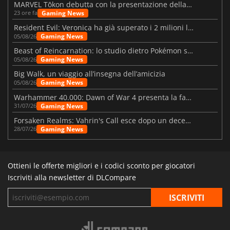
MARVEL Tōkon debutta con la presentazione della roadmap per il primo anno
Gaming News
23 ore fa
Resident Evil: Veronica ha già superato i 2 milioni liste dei desideri
Gaming News
05/08/26
Beast of Reincarnation: lo studio dietro Pokémon su una nuova strada
Gaming News
05/08/26
Big Walk, un viaggio all’insegna dell’amicizia
Gaming News
05/08/26
Warhammer 40.000: Dawn of War 4 presenta la fazione dei Necron
Gaming News
31/07/26
Forsaken Realms: Vahrin's Call esce dopo un decennio di sviluppo
Gaming News
28/07/26
Ottieni le offerte migliori e i codici sconto per giocatori
Iscriviti alla newsletter di DLCompare