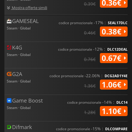
0.36€
0.39€
Mostra offerte simili
GAMESEAL
-17% :
codice promozionale
SEAL17DLC
Steam · Global
0.38€
0.46€
K4G
-12% :
codice promozionale
DLC12DEAL
Steam · Global
0.67€
0.76€
G2A
-22.06% :
codice promozionale
DCG2AD1Y4E
Steam · Global
1.06€
1.36€
Game Boost
-14% :
codice promozionale
DLC14
Steam · Global
1.10€
1.28€
Difmark
-15% :
codice promozionale
DLCOMPARE