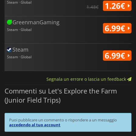
Steam · Global
1.26€
1.48€
GreenmanGaming
6.99€
Steam · Global
Steam
6.99€
Steam · Global
Segnala un errore o lascia un feedback
Commenti su Let's Explore the Farm
(Junior Field Trips)
Puoi pubblicare un commento o rispondere a un messaggio
accedendo al tuo account