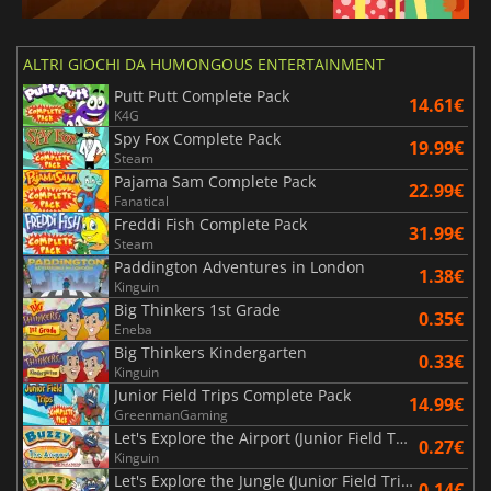
ALTRI GIOCHI DA HUMONGOUS ENTERTAINMENT
Putt Putt Complete Pack
14.61€
K4G
Spy Fox Complete Pack
19.99€
Steam
Pajama Sam Complete Pack
22.99€
Fanatical
Freddi Fish Complete Pack
31.99€
Steam
Paddington Adventures in London
1.38€
Kinguin
Big Thinkers 1st Grade
0.35€
Eneba
Big Thinkers Kindergarten
0.33€
Kinguin
Junior Field Trips Complete Pack
14.99€
GreenmanGaming
Let's Explore the Airport (Junior Field Trips)
0.27€
Kinguin
Let's Explore the Jungle (Junior Field Trips)
0.14€