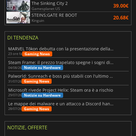
The Sinking City 2
39.00€
Gamesplanet US
STEINS;GATE RE BOOT
20.68€
Kinguin
DI TENDENZA
MARVEL Tōkon debutta con la presentazione della roadmap per il primo anno
Gaming News
23 ore fa
Steam Frame: il prezzo trapelato spegne i sogni di un VR economico
Notizie su Hardware
04/08/26
Palworld: Sunreach e boss più stabili con l'ultimo update
Gaming News
31/07/26
Microsoft rivede Project Helix: Steam ora è a rischio
Notizie su Hardware
29/07/26
Le mappe dei malware e un attacco a Discord hanno colpito Meccha Chameleon
Gaming News
28/07/26
NOTIZIE, OFFERTE