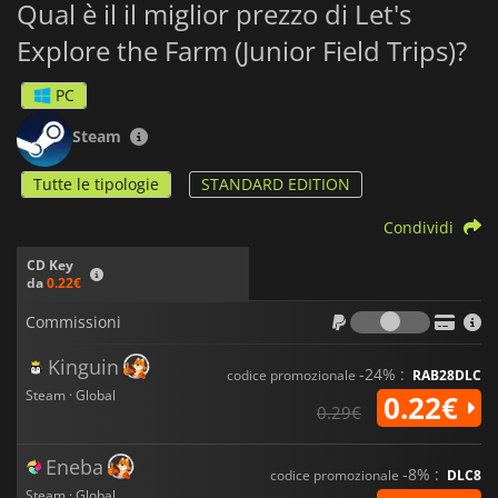
Qual è il il miglior prezzo di Let's
Explore the Farm (Junior Field Trips)?
PC
Steam
Tutte le tipologie
STANDARD EDITION
Condividi
CD Key
da
0.22€
Commiss
Commissioni
Kinguin
-24% :
codice promozionale
RAB28DLC
Steam · Global
0.22€
0.29€
Eneba
-8% :
codice promozionale
DLC8
Steam · Global