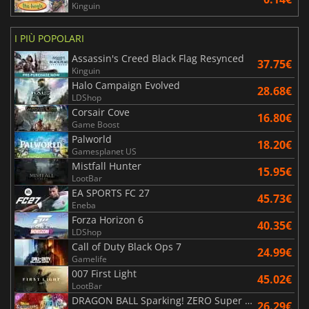
Kinguin
I PIÙ POPOLARI
Assassin's Creed Black Flag Resynced
37.75€
Kinguin
Halo Campaign Evolved
28.68€
LDShop
Corsair Cove
16.80€
Game Boost
Palworld
18.20€
Gamesplanet US
Mistfall Hunter
15.95€
LootBar
EA SPORTS FC 27
45.73€
Eneba
Forza Horizon 6
40.35€
LDShop
Call of Duty Black Ops 7
24.99€
Gamelife
007 First Light
45.02€
LootBar
DRAGON BALL Sparking! ZERO Super Limit Breaking NEO
26.29€