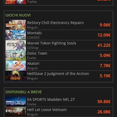
Yuplay
GIOCHI NUOVI
ReStory Chill Electronics Repairs
9.06€
Kinguin
Montabi
12.09€
LOADED
Marvel Tokon Fighting Souls
41.22€
LDShop
Doloc Town
5.09€
Eneba
Akatori
7.78€
Kinguin
HellSlave 2 Judgment of the Archon
5.19€
Kinguin
DISPONIBILI A BREVE
EA SPORTS Madden NFL 27
59.80€
Eneba
Hell Let Loose Vietnam
26.08€
Kinguin