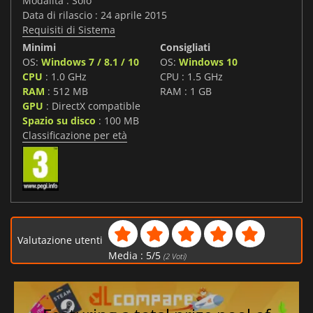
Modalità : Solo
Data di rilascio : 24 aprile 2015
Requisiti di Sistema
Minimi
Consigliati
OS:
Windows 7 / 8.1 / 10
OS:
Windows 10
CPU
: 1.0 GHz
CPU : 1.5 GHz
RAM
: 512 MB
RAM : 1 GB
GPU
: DirectX compatible
Spazio su disco
: 100 MB
Classificazione per età
Valutazione utenti
Media :
5
/
5
(
2
Voti)