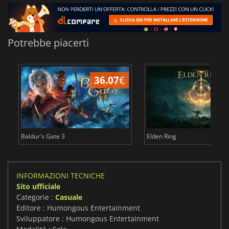
Potrebbe piacerti
36.07
€
2
Baldur's Gate 3
Elden Ring
INFORMAZIONI TECNICHE
Sito ufficiale
Categorie :
Casuale
Editore : Humongous Entertainment
Sviluppatore : Humongous Entertainment