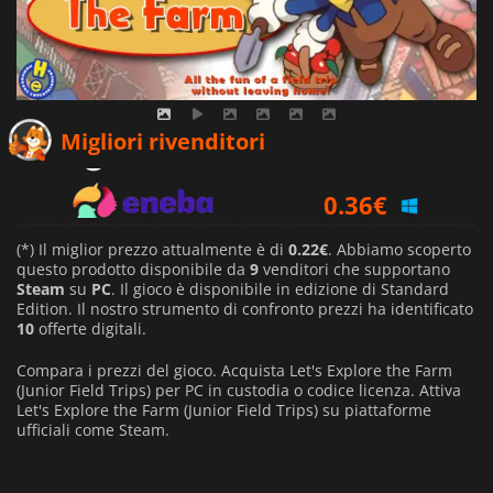
0.22
€
Migliori rivenditori
0.36
€
0.38
€
(*) Il miglior prezzo attualmente è di
0.22€
. Abbiamo scoperto
questo prodotto disponibile da
9
venditori che supportano
Steam
su
PC
. Il gioco è disponibile in edizione di Standard
Edition. Il nostro strumento di confronto prezzi ha identificato
10
offerte digitali.
Compara i prezzi del gioco. Acquista Let's Explore the Farm
(Junior Field Trips) per PC in custodia o codice licenza. Attiva
Let's Explore the Farm (Junior Field Trips) su piattaforme
ufficiali come Steam.