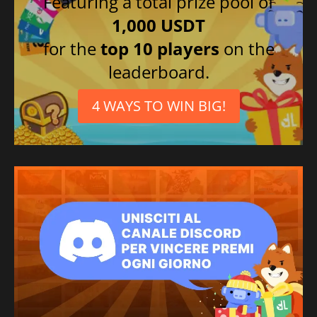
Featuring a total prize pool of
1,000 USDT
for the
top 10 players
on the
leaderboard.
4 WAYS TO WIN BIG!