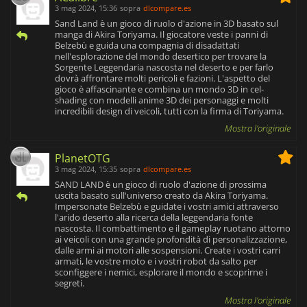
3 mag 2024, 15:36
sopra
dlcompare.es
Sand Land è un gioco di ruolo d'azione in 3D basato sul
manga di Akira Toriyama. Il giocatore veste i panni di
Belzebù e guida una compagnia di disadattati
nell'esplorazione del mondo desertico per trovare la
Sorgente Leggendaria nascosta nel deserto e per farlo
dovrà affrontare molti pericoli e fazioni. L'aspetto del
gioco è affascinante e combina un mondo 3D in cel-
shading con modelli anime 3D dei personaggi e molti
incredibili design di veicoli, tutti con la firma di Toriyama.
Mostra l'originale
PlanetOTG
3 mag 2024, 15:35
sopra
dlcompare.es
SAND LAND è un gioco di ruolo d'azione di prossima
uscita basato sull'universo creato da Akira Toriyama.
Impersonate Belzebù e guidate i vostri amici attraverso
l'arido deserto alla ricerca della leggendaria fonte
nascosta. Il combattimento e il gameplay ruotano attorno
ai veicoli con una grande profondità di personalizzazione,
dalle armi ai motori alle sospensioni. Create i vostri carri
armati, le vostre moto e i vostri robot da salto per
sconfiggere i nemici, esplorare il mondo e scoprirne i
segreti.
Mostra l'originale