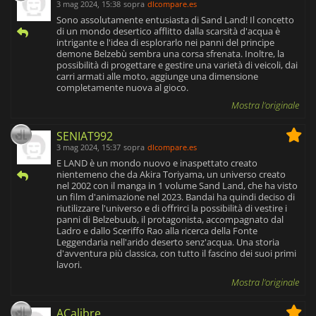
3 mag 2024, 15:38
sopra
dlcompare.es
Sono assolutamente entusiasta di Sand Land! Il concetto
di un mondo desertico afflitto dalla scarsità d'acqua è
intrigante e l'idea di esplorarlo nei panni del principe
demone Belzebù sembra una corsa sfrenata. Inoltre, la
possibilità di progettare e gestire una varietà di veicoli, dai
carri armati alle moto, aggiunge una dimensione
completamente nuova al gioco.
Mostra l'originale
SENIAT992
3 mag 2024, 15:37
sopra
dlcompare.es
E LAND è un mondo nuovo e inaspettato creato
nientemeno che da Akira Toriyama, un universo creato
nel 2002 con il manga in 1 volume Sand Land, che ha visto
un film d'animazione nel 2023. Bandai ha quindi deciso di
riutilizzare l'universo e di offrirci la possibilità di vestire i
panni di Belzebuub, il protagonista, accompagnato dal
Ladro e dallo Sceriffo Rao alla ricerca della Fonte
Leggendaria nell'arido deserto senz'acqua. Una storia
d'avventura più classica, con tutto il fascino dei suoi primi
lavori.
Mostra l'originale
ACalibre