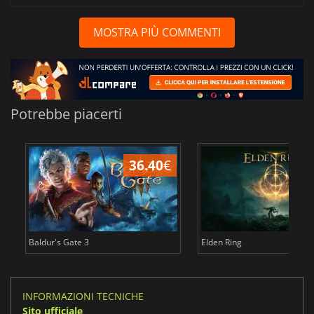
MOSTRA PIÙ COMMENTI
Potrebbe piacerti
36.40
€
2
Baldur's Gate 3
Elden Ring
INFORMAZIONI TECNICHE
Sito ufficiale