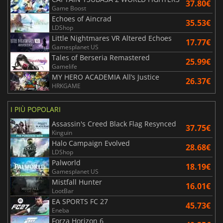
37.80€
Game Boost
Echoes of Aincrad
35.53€
LDShop
Little Nightmares VR Altered Echoes
17.77€
Gamesplanet US
Tales of Berseria Remastered
25.99€
Gamelife
MY HERO ACADEMIA All’s Justice
26.37€
HRKGAME
I PIÙ POPOLARI
Assassin's Creed Black Flag Resynced
37.75€
Kinguin
Halo Campaign Evolved
28.68€
LDShop
Palworld
18.19€
Gamesplanet US
Mistfall Hunter
16.01€
LootBar
EA SPORTS FC 27
45.73€
Eneba
Forza Horizon 6