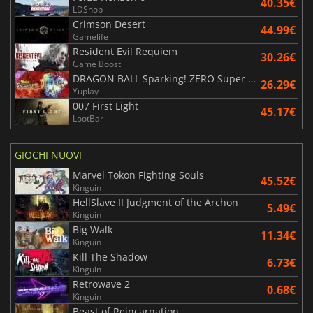
40.35€
LDShop
Crimson Desert
44.99€
Gamelife
Resident Evil Requiem
30.26€
Game Boost
DRAGON BALL Sparking! ZERO Super Limit Breaking NEO
26.29€
Yuplay
007 First Light
45.17€
LootBar
GIOCHI NUOVI
Marvel Tokon Fighting Souls
45.52€
Kinguin
HellSlave II Judgment of the Archon
5.49€
Kinguin
Big Walk
11.34€
Kinguin
Kill The Shadow
6.73€
Kinguin
Retrowave 2
0.68€
Kinguin
Beast of Reincarnation