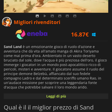
16.29
€
Migliori rivenditori
16.87
€
19.79
€
Sand Land
è un emozionante gioco di ruolo d'azione e
avventura che dà vita all'amato manga di Akira Toriyama
come mai prima d'ora. Ambientato in un vasto deserto
bruciato dal sole, dove l'acqua è più preziosa dell'oro, il gioco
immerge i giocatori in un mondo post-apocalittico ricco di
pericoli, misteri e avventure. Il giocatore assume il ruolo del
principe demone Belzebù, affiancato dal suo fedele
compagno Ladro e dal determinato sceriffo umano Rao, in
un'audace missione per scoprire una leggendaria fonte
d'acqua che potrebbe salvare il loro mondo arido.
Leggi di più
A differenza dei giochi lineari tradizionali,
Sand Land
offre un
vasto mondo aperto da esplorare. Da ampie dune di sabbia e
Qual è il il miglior prezzo di Sand
canyon insidiosi a oasi segrete e vivaci insediamenti nel
deserto, ogni angolo della mappa è ricco di sorprese. I