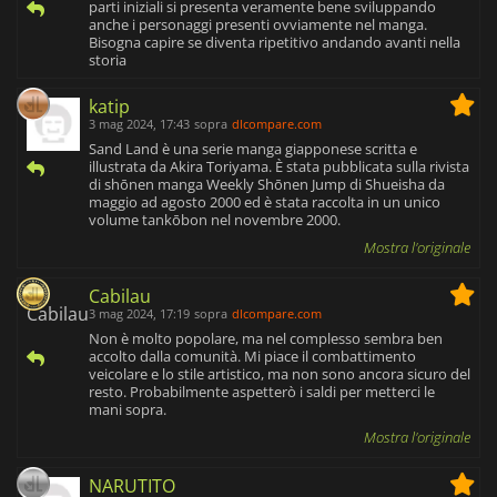
parti iniziali si presenta veramente bene sviluppando
anche i personaggi presenti ovviamente nel manga.
Bisogna capire se diventa ripetitivo andando avanti nella
storia
katip
3 mag 2024, 17:43
sopra
dlcompare.com
Sand Land è una serie manga giapponese scritta e
illustrata da Akira Toriyama. È stata pubblicata sulla rivista
di shōnen manga Weekly Shōnen Jump di Shueisha da
maggio ad agosto 2000 ed è stata raccolta in un unico
volume tankōbon nel novembre 2000.
Mostra l'originale
Cabilau
3 mag 2024, 17:19
sopra
dlcompare.com
Non è molto popolare, ma nel complesso sembra ben
accolto dalla comunità. Mi piace il combattimento
veicolare e lo stile artistico, ma non sono ancora sicuro del
resto. Probabilmente aspetterò i saldi per metterci le
mani sopra.
Mostra l'originale
NARUTITO