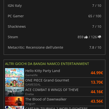
IGN Italy
7 / 10
PC Gamer
65 / 100
Shacknews
7 / 10
Steam
859
/ 126
Metacritic: Recensione dell'utente
7.8 / 10
ALTRI GIOCHI DA BANDAI NAMCO ENTERTAINMENT
Hello Kitty Party Land
44.99€
Gamelife
ONE PIECE Grand Gourmet
13.70€
GAMESEAL
ACE COMBAT 8 WINGS OF THEVE
44.16€
Eneba
The Blood of Dawnwalker
43.56€
Kinguin
CAPTAIN TSUBASA 2 WORLD FIGHTERS