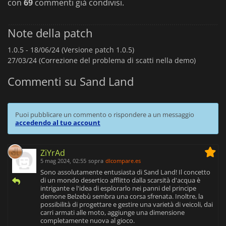
con
69
commenti già condivisi.
Note della patch
1.0.5 -
18/06/24 (Versione patch 1.0.5)
27/03/24 (Correzione del problema di scatti nella demo)
Commenti su Sand Land
Puoi pubblicare un commento o rispondere a un messaggio
accedendo al tuo account
ZiYrAd
5 mag 2024, 02:55
sopra
dlcompare.es
Sono assolutamente entusiasta di Sand Land! Il concetto
di un mondo desertico afflitto dalla scarsità d'acqua è
intrigante e l'idea di esplorarlo nei panni del principe
demone Belzebù sembra una corsa sfrenata. Inoltre, la
possibilità di progettare e gestire una varietà di veicoli, dai
carri armati alle moto, aggiunge una dimensione
completamente nuova al gioco.