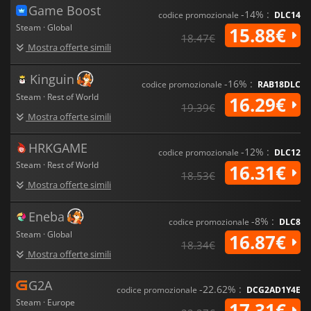
e veicoli fantasiosi, il tutto reso con una grafica moderna che
Game Boost
dà vita al mondo desertico. La colonna sonora dinamica
-14% :
codice promozionale
DLC14
combina elementi orchestrali ed elettronici, aumentando la
Steam · Global
15.88€
18.47€
tensione durante le battaglie epiche e aumentando il senso di
Mostra offerte simili
meraviglia durante l'esplorazione di un mondo in cui ogni
granello di sabbia racconta una storia.
Kinguin
-16% :
codice promozionale
RAB18DLC
Con la sua miscela unica di esplorazione, azione, strategia e
Steam · Rest of World
16.29€
umorismo,
Sand Land
offre un'avventura fresca e
19.39€
indimenticabile in un mondo in cui la sopravvivenza dipende
Mostra offerte simili
dal coraggio, dall'astuzia e dalla ricerca della risorsa più
preziosa di tutte: l'acqua.
HRKGAME
-12% :
codice promozionale
DLC12
Steam · Rest of World
16.31€
18.53€
Mostra offerte simili
Eneba
-8% :
codice promozionale
DLC8
Steam · Global
16.87€
18.34€
Mostra offerte simili
G2A
-22.62% :
codice promozionale
DCG2AD1Y4E
Steam · Europe
17.31€