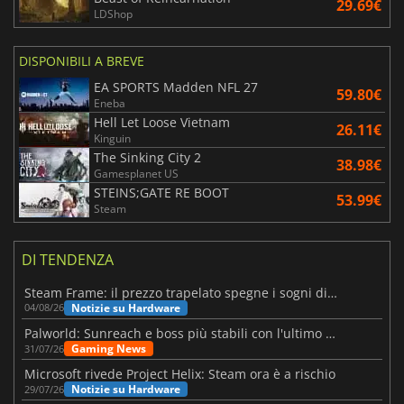
29.69€
LDShop
DISPONIBILI A BREVE
EA SPORTS Madden NFL 27
59.80€
Eneba
Hell Let Loose Vietnam
26.11€
Kinguin
The Sinking City 2
38.98€
Gamesplanet US
STEINS;GATE RE BOOT
53.99€
Steam
DI TENDENZA
Steam Frame: il prezzo trapelato spegne i sogni di un VR economico
Notizie su Hardware
04/08/26
Palworld: Sunreach e boss più stabili con l'ultimo update
Gaming News
31/07/26
Microsoft rivede Project Helix: Steam ora è a rischio
Notizie su Hardware
29/07/26