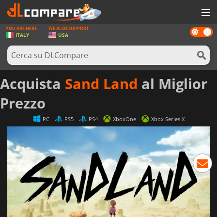
YOU ARE HERE
WE ALSO SUPPORT
Dark
GIOCHI
ITALY
USA
mode
PREPAGATE
SOFTWARE
Acquista
Sand Land
al Miglior
REWARDS
Prezzo
HARDWARE
PC
PS5
PS4
XboxOne
Xbox Series X
NOTIZIE
ACCEDI O REGISTRATI