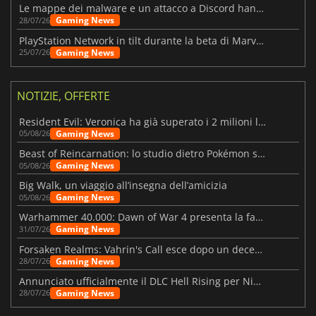
Le mappe dei malware e un attacco a Discord hanno colpito Meccha Chameleon
Gaming News
28/07/26
PlayStation Network in tilt durante la beta di Marvel Tōkon
Gaming News
25/07/26
NOTIZIE, OFFERTE
Resident Evil: Veronica ha già superato i 2 milioni liste dei desideri
Gaming News
05/08/26
Beast of Reincarnation: lo studio dietro Pokémon su una nuova strada
Gaming News
05/08/26
Big Walk, un viaggio all’insegna dell’amicizia
Gaming News
05/08/26
Warhammer 40.000: Dawn of War 4 presenta la fazione dei Necron
Gaming News
31/07/26
Forsaken Realms: Vahrin's Call esce dopo un decennio di sviluppo
Gaming News
28/07/26
Annunciato ufficialmente il DLC Hell Rising per Nioh 3
Gaming News
28/07/26