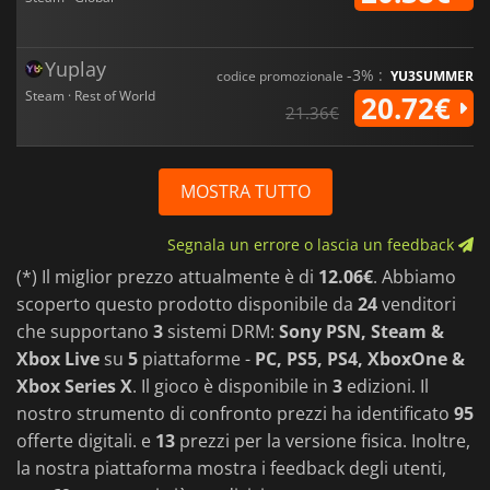
Yuplay
-3% :
codice promozionale
YU3SUMMER
Steam · Rest of World
20.72€
21.36€
MOSTRA TUTTO
Segnala un errore o lascia un feedback
(*) Il miglior prezzo attualmente è di
12.06€
. Abbiamo
scoperto questo prodotto disponibile da
24
venditori
che supportano
3
sistemi DRM:
Sony PSN, Steam &
Xbox Live
su
5
piattaforme -
PC, PS5, PS4, XboxOne &
Xbox Series X
. Il gioco è disponibile in
3
edizioni. Il
nostro strumento di confronto prezzi ha identificato
95
offerte digitali. e
13
prezzi per la versione fisica. Inoltre,
la nostra piattaforma mostra i feedback degli utenti,