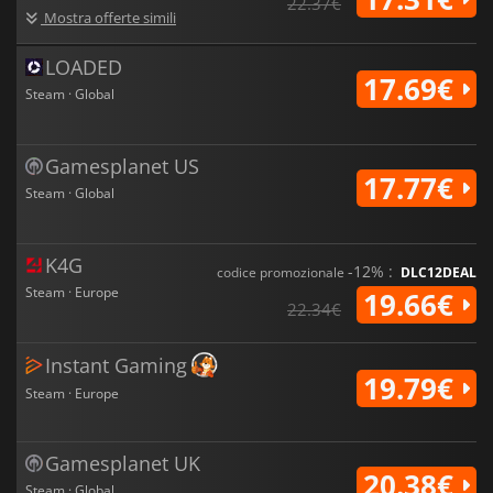
22.37€
Mostra offerte simili
LOADED
17.69€
Steam · Global
Gamesplanet US
17.77€
Steam · Global
K4G
-12% :
codice promozionale
DLC12DEAL
Steam · Europe
19.66€
22.34€
Instant Gaming
19.79€
Steam · Europe
Gamesplanet UK
20.38€
Steam · Global