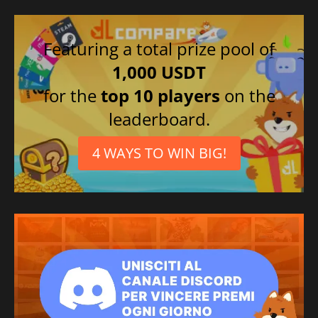
Featuring a total prize pool of
1,000 USDT
for the
top 10 players
on the
leaderboard.
4 WAYS TO WIN BIG!