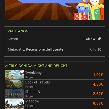
VALUTAZIONE
Steam
396
/ 41
Metacritic: Recensione dell'utente
7.1 / 10
ALTRI GIOCHI DA MIGHT AND DELIGHT
Twinkleby
1.91€
Kinguin
Book of Travels
4.80€
Kinguin
Shelter 3
2.62€
Kinguin
Meadow
0.87€
Kinguin