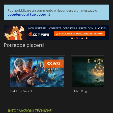
Puoi pubblicare un commento o rispondere a un messaggio
accedendo al tuo account
Potrebbe piacerti
38.63
€
2
Baldur's Gate 3
Elden Ring
INFORMAZIONI TECNICHE