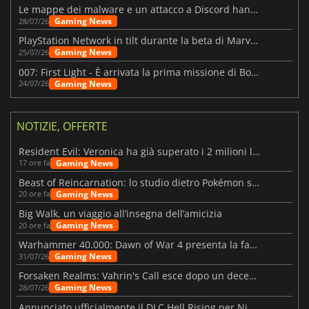
Le mappe dei malware e un attacco a Discord hanno colpito Meccha Chameleon
Gaming News
28/07/26
PlayStation Network in tilt durante la beta di Marvel Tōkon
Gaming News
25/07/26
007: First Light - È arrivata la prima missione di Bond dopo il lancio
Gaming News
24/07/26
NOTIZIE, OFFERTE
Resident Evil: Veronica ha già superato i 2 milioni liste dei desideri
Gaming News
17 ore fa
Beast of Reincarnation: lo studio dietro Pokémon su una nuova strada
Gaming News
20 ore fa
Big Walk, un viaggio all’insegna dell’amicizia
Gaming News
20 ore fa
Warhammer 40.000: Dawn of War 4 presenta la fazione dei Necron
Gaming News
31/07/26
Forsaken Realms: Vahrin's Call esce dopo un decennio di sviluppo
Gaming News
28/07/26
Annunciato ufficialmente il DLC Hell Rising per Nioh 3