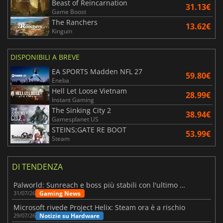
Beast of Reincarnation
31.13€
Game Boost
The Ranchers
13.62€
Kinguin
DISPONIBILI A BREVE
EA SPORTS Madden NFL 27
59.80€
Eneba
Hell Let Loose Vietnam
28.99€
Instant Gaming
The Sinking City 2
38.94€
Gamesplanet US
STEINS;GATE RE BOOT
53.99€
Steam
DI TENDENZA
Palworld: Sunreach e boss più stabili con l'ultimo update
Gaming News
31/07/26
Microsoft rivede Project Helix: Steam ora è a rischio
Notizie su Hardware
29/07/26