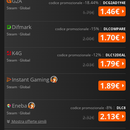
G2A
-18.44% :
codice promozionale
DCG2AD1Y4E
Steam · Global
1.46€
1.79€
Difmark
-15% :
codice promozionale
DLCOMPARE
Steam · Global
1.70€
2.00€
K4G
-12% :
codice promozionale
DLC12DEAL
Steam · Global
1.79€
2.03€
Instant Gaming
1.89€
Steam · Global
Eneba
-8% :
codice promozionale
DLC8
Steam · Global
2.13€
2.32€
Mostra offerte simili