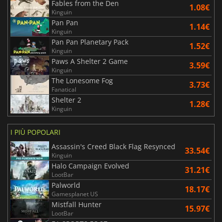
Fables from the Den
1.08€
Kinguin
Pan Pan
1.14€
Kinguin
Pan Pan Planetary Pack
1.52€
Kinguin
Paws A Shelter 2 Game
3.59€
Kinguin
The Lonesome Fog
3.73€
Fanatical
Shelter 2
1.28€
Kinguin
I PIÙ POPOLARI
Assassin's Creed Black Flag Resynced
33.54€
Kinguin
Halo Campaign Evolved
31.21€
LootBar
Palworld
18.17€
Gamesplanet US
Mistfall Hunter
15.97€
LootBar