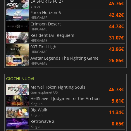
EA SPORTS FC 27
45.76€
Eneba
Forza Horizon 6
42.42€
HRKGAME
Crimson Desert
44.73€
HRKGAME
Resident Evil Requiem
31.07€
HRKGAME
007 First Light
43.96€
HRKGAME
Avatar Legends The Fighting Game
26.86€
HRKGAME
GIOCHI NUOVI
Marvel Tokon Fighting Souls
46.73€
Gamesplanet US
HellSlave II Judgment of the Archon
5.61€
Kinguin
Big Walk
11.34€
Kinguin
Retrowave 2
0.65€
Kinguin