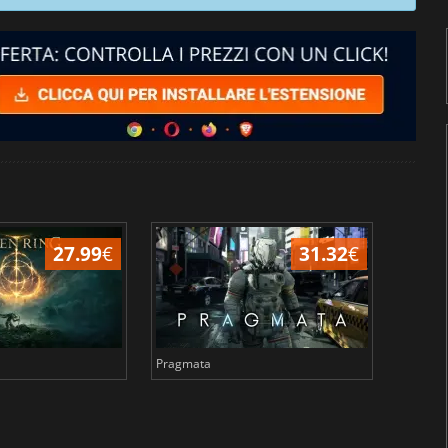
27.99
€
31.32
€
Pragmata
Total 