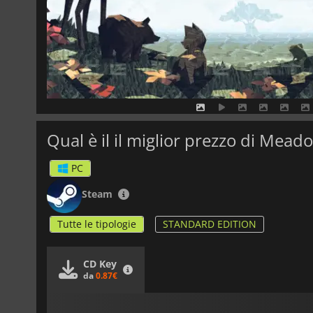
Qual è il il miglior prezzo di Mead
PC
Steam
Tutte le tipologie
STANDARD EDITION
CD Key
da
0.87€