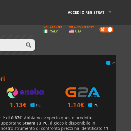
ACCEDI O REGISTRATI
YOU ARE HERE
WE ALSO SUPPORT
Dark
ITALY
USA
mode
PC
ri
1.13
€
1.14
€
PC
PC
e è di
0.87€
. Abbiamo scoperto questo prodotto
 supportano
Steam
su
PC
. Il gioco è disponibile in
l nostro strumento di confronto prezzi ha identificato
11