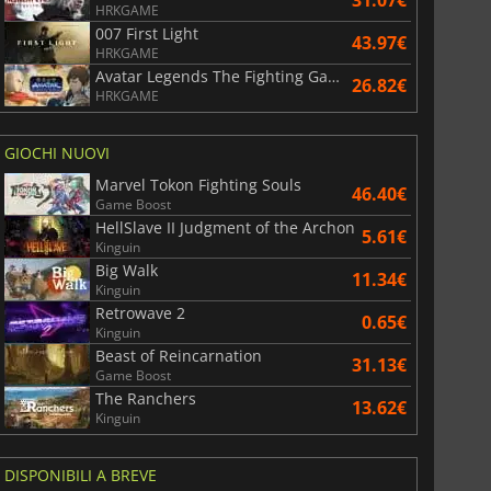
HRKGAME
007 First Light
43.97€
HRKGAME
Avatar Legends The Fighting Game
26.82€
HRKGAME
GIOCHI NUOVI
Marvel Tokon Fighting Souls
46.40€
Game Boost
HellSlave II Judgment of the Archon
5.61€
Kinguin
Big Walk
11.34€
Kinguin
Retrowave 2
0.65€
Kinguin
Beast of Reincarnation
31.13€
Game Boost
The Ranchers
13.62€
Kinguin
DISPONIBILI A BREVE