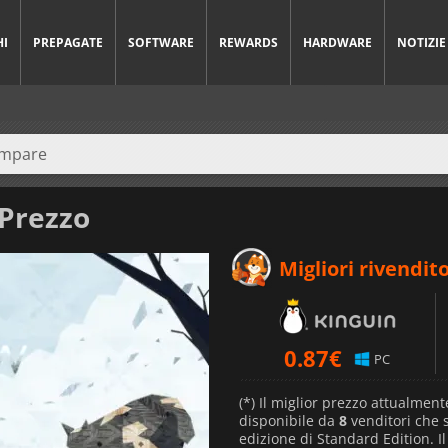
HI
PREPAGATE
SOFTWARE
REWARDS
HARDWARE
NOTIZIE
 Prezzo
Migliori rivendito
0.87
€
PC
(*) Il miglior prezzo attualment
disponibile da
8
venditori che
edizione di Standard Edition. I