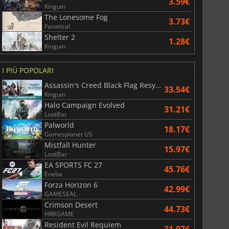
3.59€
Kinguin
The Lonesome Fog
3.73€
Fanatical
Shelter 2
1.28€
Kinguin
I PIÙ POPOLARI
Assassin's Creed Black Flag Resynced
33.54€
Kinguin
Halo Campaign Evolved
31.21€
LootBar
Palworld
18.17€
Gamesplanet US
Mistfall Hunter
15.97€
LootBar
EA SPORTS FC 27
45.76€
Eneba
Forza Horizon 6
42.99€
GAMESEAL
Crimson Desert
44.73€
HRKGAME
Resident Evil Requiem
31.07€