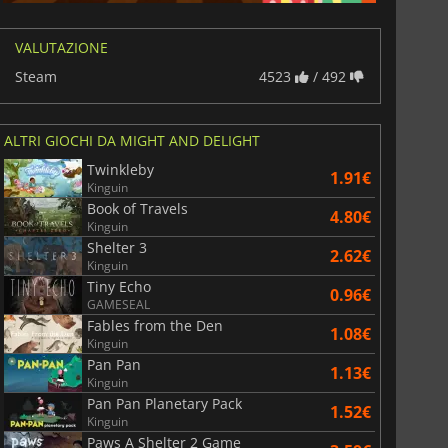
VALUTAZIONE
Steam
4523
/ 492
ALTRI GIOCHI DA MIGHT AND DELIGHT
Twinkleby
1.91€
Kinguin
Book of Travels
4.80€
Kinguin
Shelter 3
6.75
€
15.48
€
2.62€
Kinguin
Tiny Echo
0.96€
GAMESEAL
Fables from the Den
1.08€
Kinguin
War WARHAMMER 3
Lies Of P
Pan Pan
1.13€
Kinguin
Pan Pan Planetary Pack
1.52€
Kinguin
Paws A Shelter 2 Game