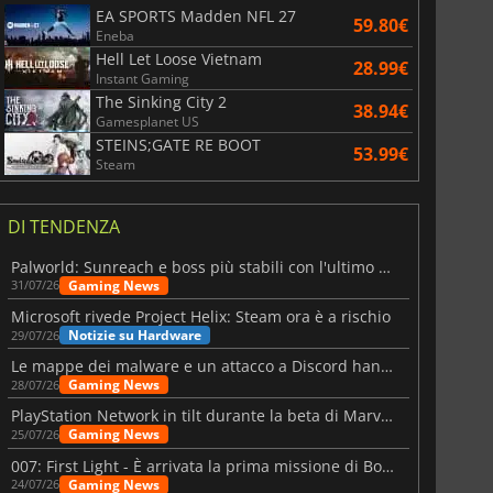
EA SPORTS Madden NFL 27
59.80€
Eneba
Hell Let Loose Vietnam
28.99€
Instant Gaming
The Sinking City 2
38.94€
Gamesplanet US
STEINS;GATE RE BOOT
53.99€
Steam
DI TENDENZA
Palworld: Sunreach e boss più stabili con l'ultimo update
Gaming News
31/07/26
Microsoft rivede Project Helix: Steam ora è a rischio
Notizie su Hardware
29/07/26
Le mappe dei malware e un attacco a Discord hanno colpito Meccha Chameleon
Gaming News
28/07/26
PlayStation Network in tilt durante la beta di Marvel Tōkon
Gaming News
25/07/26
007: First Light - È arrivata la prima missione di Bond dopo il lancio
Gaming News
24/07/26