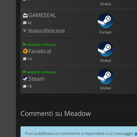
Global
GAMESEAL
42
Mostra offerte simili
Europe
NEGOZIO UFFICIALE
Fanatical
16
Global
NEGOZIO UFFICIALE
Steam
18
Global
Commenti su Meadow
Puoi pubblicare un commento o rispondere a un messaggio
a