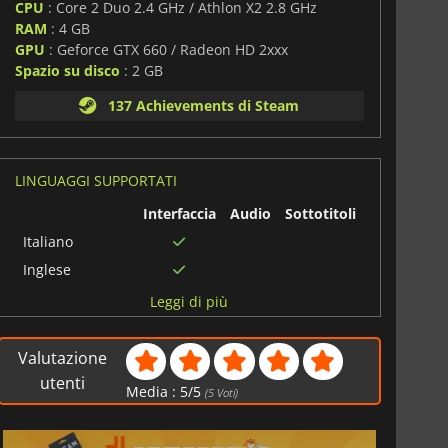
CPU
: Core 2 Duo 2.4 GHz / Athlon X2 2.8 GHz
RAM
: 4 GB
GPU
: Geforce GTX 660 / Radeon HD 2xxx
Spazio su disco
: 2 GB
137 Achievements di Steam
LINGUAGGI SUPPORTATI
Interfaccia
Audio
Sottotitoli
Italiano
Inglese
Francese
Leggi di più
Tedesco
Spagnolo
Valutazione
Portoghese
utenti
Media :
5
/
5
(
5
Voti)
brasiliano
Cinese
semplificato