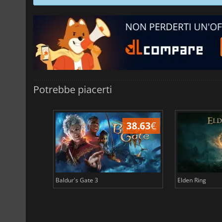
Potrebbe piacerti
43.97
€
38.63
€
Baldur's Gate 3
Elden Ring