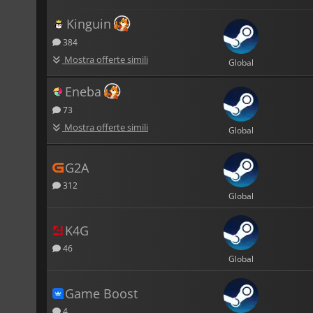
Kinguin
384
Mostra offerte simili
Global
Eneba
73
Mostra offerte simili
Global
G2A
312
Global
K4G
46
Global
Game Boost
4