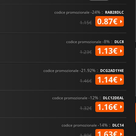
-24% :
codice promozionale
RAB28DLC
0.87€
1.15€
-8% :
codice promozionale
DLC8
1.13€
1.23€
-21.92% :
codice promozionale
DCG2AD1Y4E
1.14€
1.46€
-12% :
codice promozionale
DLC12DEAL
1.16€
1.32€
-14% :
codice promozionale
DLC14
1.63€
1.89€