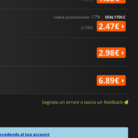
-17% :
codice promozionale
SEAL17DLC
2.47€
2.98€
2.98€
6.89€
Segnala un errore o lascia un feedback
ccedendo al tuo account