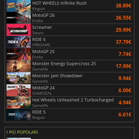
HOT WHEELS Infinite Rush
38.89€
Kinguin
MotoGP 26
26.55€
Eneba
Screamer
29.99€
Steam
RIDE 6
37.79€
HRKGAME
MotoGP 25
7.74€
Eneba
Monster Energy Supercross 25
17.99€
Gamelife
Monster Jam Showdown
9.94€
Gamelife
MotoGP 24
6.00€
GAMESEAL
Hot Wheels Unleashed 2 Turbocharged
4.94€
Gamelife
RIDE 5
6.61€
Kinguin
I PIÙ POPOLARI