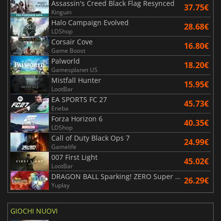
Assassin's Creed Black Flag Resynced
37.75€
Kinguin
Halo Campaign Evolved
28.68€
LDShop
Corsair Cove
16.80€
Game Boost
Palworld
18.20€
Gamesplanet US
Mistfall Hunter
15.95€
LootBar
EA SPORTS FC 27
45.73€
Eneba
Forza Horizon 6
40.35€
LDShop
Call of Duty Black Ops 7
24.99€
Gamelife
007 First Light
45.02€
LootBar
DRAGON BALL Sparking! ZERO Super Limit Breaking NEO
26.29€
Yuplay
GIOCHI NUOVI