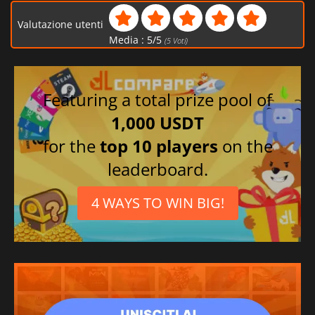
Valutazione utenti
Media :
5
/
5
(
5
Voti)
Featuring a total prize pool of
1,000 USDT
for the
top 10 players
on the
leaderboard.
4 WAYS TO WIN BIG!