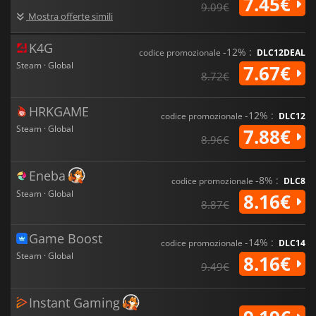
7.45€
9.09€
Mostra offerte simili
K4G
-12% :
codice promozionale
DLC12DEAL
Steam · Global
7.67€
8.72€
HRKGAME
-12% :
codice promozionale
DLC12
Steam · Global
7.88€
8.96€
Eneba
-8% :
codice promozionale
DLC8
Steam · Global
8.16€
8.87€
Game Boost
-14% :
codice promozionale
DLC14
Steam · Global
8.16€
9.49€
Instant Gaming