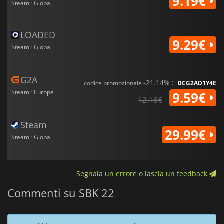
9.19€
Steam · Global
LOADED
9.29€
Steam · Global
G2A
-21.14% :
codice promozionale
DCG2AD1Y4E
Steam · Europe
9.59€
12.16€
Steam
29.99€
Steam · Global
Segnala un errore o lascia un feedback
Commenti su SBK 22