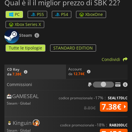
Qual è il il miglior prezzo di SBK 22?
PC
PS5
PS4
XboxOne
Xbox Series X
Steam
Tutte le tipologie
STANDARD EDITION
Condividi
Account
CD Key
da
12.74€
da
7.38€
Commiss
Commissioni
GAMESEAL
-17% :
codice promozionale
SEAL17DLC
Steam · Global
7.38€
8.89€
Kinguin
-18% :
codice promozionale
RAB20DLC
Steam · Global