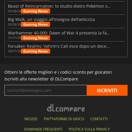
Beast of Reincarnation: lo studio dietro Pokémon su una nuova strada
Gaming News
05/08/26
Big Walk, un viaggio all’insegna dell’amicizia
Gaming News
05/08/26
Warhammer 40.000: Dawn of War 4 presenta la fazione dei Necron
Gaming News
31/07/26
Forsaken Realms: Vahrin's Call esce dopo un decennio di sviluppo
Gaming News
28/07/26
Ottieni le offerte migliori e i codici sconto per giocatori
Iscriviti alla newsletter di DLCompare
NEGOZI
PIATTAFORME DI GIOCO
CONTATTI
DOMANDE FREQUENTI
POLITICA SULLA PRIVACY