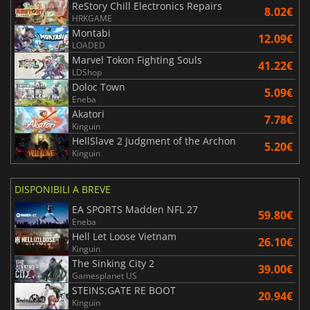
ReStory Chill Electronics Repairs
8.02€
HRKGAME
Montabi
12.09€
LOADED
Marvel Tokon Fighting Souls
41.22€
LDShop
Doloc Town
5.09€
Eneba
Akatori
7.78€
Kinguin
HellSlave 2 Judgment of the Archon
5.20€
Kinguin
DISPONIBILI A BREVE
EA SPORTS Madden NFL 27
59.80€
Eneba
Hell Let Loose Vietnam
26.10€
Kinguin
The Sinking City 2
39.00€
Gamesplanet US
STEINS;GATE RE BOOT
20.94€
Kinguin