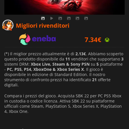
4.85
€
Migliori rivenditori
7.34
€
9.19
€
(*) Il miglior prezzo attualmente è di
2.13€
. Abbiamo scoperto
questo prodotto disponibile da
11
venditori che supportano
3
sistemi DRM:
Xbox Live, Steam & Sony PSN
su
5
piattaforme
-
PC, PS5, PS4, XboxOne & Xbox Series X
. Il gioco è
disponibile in edizione di Standard Edition. Il nostro
strumento di confronto prezzi ha identificato
21
offerte
digitali.
Compara i prezzi del gioco. Acquista SBK 22 per PC PS5 Xbox
in custodia o codice licenza. Attiva SBK 22 su piattaforme
ufficiali come Steam, PlayStation 5, Xbox Series X, PlayStation
4, Xbox One.