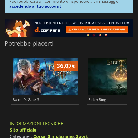
Puoi pubblicare un commento o rispondere a un messaggio
accedendo al tuo account
Potrebbe piacerti
36.07
€
2
Baldur's Gate 3
Elden Ring
INFORMAZIONI TECNICHE
Sito ufficiale
Categorie :
Corsa
,
Simulazione
,
Sport