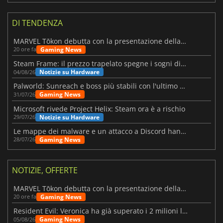
DI TENDENZA
MARVEL Tōkon debutta con la presentazione della roadmap per il primo anno
Gaming News
20 ore fa
Steam Frame: il prezzo trapelato spegne i sogni di un VR economico
Notizie su Hardware
04/08/26
Palworld: Sunreach e boss più stabili con l'ultimo update
Gaming News
31/07/26
Microsoft rivede Project Helix: Steam ora è a rischio
Notizie su Hardware
29/07/26
Le mappe dei malware e un attacco a Discord hanno colpito Meccha Chameleon
Gaming News
28/07/26
NOTIZIE, OFFERTE
MARVEL Tōkon debutta con la presentazione della roadmap per il primo anno
Gaming News
20 ore fa
Resident Evil: Veronica ha già superato i 2 milioni liste dei desideri
Gaming News
05/08/26