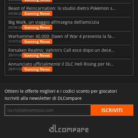
Beast of Reincarnation: lo studio dietro Pokémon su una nuova strada
Gaming News
05/08/26
Big Walk, un viaggio all’insegna dell’amicizia
Gaming News
05/08/26
Warhammer 40.000: Dawn of War 4 presenta la fazione dei Necron
Gaming News
31/07/26
Forsaken Realms: Vahrin's Call esce dopo un decennio di sviluppo
Gaming News
28/07/26
Annunciato ufficialmente il DLC Hell Rising per Nioh 3
Gaming News
28/07/26
Ottieni le offerte migliori e i codici sconto per giocatori
Iscriviti alla newsletter di DLCompare