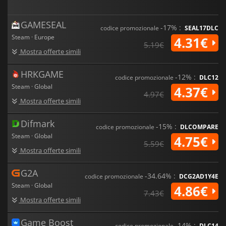
GAMESEAL
-17% :
codice promozionale
SEAL17DLC
Steam · Europe
4.31€
5.19€
Mostra offerte simili
HRKGAME
-12% :
codice promozionale
DLC12
Steam · Global
4.37€
4.97€
Mostra offerte simili
Difmark
-15% :
codice promozionale
DLCOMPARE
Steam · Global
4.75€
5.59€
Mostra offerte simili
G2A
-34.64% :
codice promozionale
DCG2AD1Y4E
Steam · Global
4.86€
7.43€
Mostra offerte simili
Game Boost
-14% :
codice promozionale
DLC14