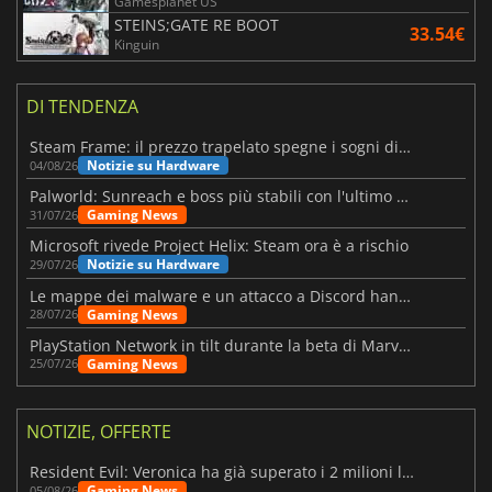
Gamesplanet US
STEINS;GATE RE BOOT
33.54€
Kinguin
DI TENDENZA
Steam Frame: il prezzo trapelato spegne i sogni di un VR economico
Notizie su Hardware
04/08/26
Palworld: Sunreach e boss più stabili con l'ultimo update
Gaming News
31/07/26
Microsoft rivede Project Helix: Steam ora è a rischio
Notizie su Hardware
29/07/26
Le mappe dei malware e un attacco a Discord hanno colpito Meccha Chameleon
Gaming News
28/07/26
PlayStation Network in tilt durante la beta di Marvel Tōkon
Gaming News
25/07/26
NOTIZIE, OFFERTE
Resident Evil: Veronica ha già superato i 2 milioni liste dei desideri
Gaming News
05/08/26