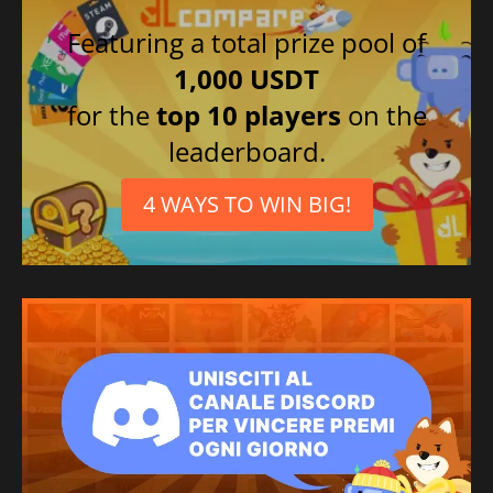
Featuring a total prize pool of
1,000 USDT
for the
top 10 players
on the
leaderboard.
4 WAYS TO WIN BIG!