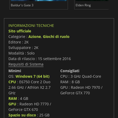
Baldur's Gate 3
Elden Ring
INFORMAZIONI TECNICHE
Sito ufficiale
Categorie :
Azione
,
Giochi di ruolo
Editore : 2K
Sviluppatore : 2K
Modalità : Solo
Data di rilascio : 15 settembre 2016
Requisiti di Sistema
Minimi
Consigliati
OS:
Windows 7 (64 bit)
CPU : 3 GHz Quad-Core
CPU
: E6750 Core 2 Duo
RAM : 8 GB
2.66 GHz / Athlon X2 2.7
GPU : Radeon HD 7970 /
GHz
GeForce GTX 770
RAM
: 4 GB
GPU
: Radeon HD 7770 /
GeForce GTX 670
Spazio su disco
: 25 GB