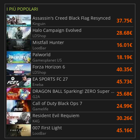
I PIÙ POPOLARI
Assassin's Creed Black Flag Resynced
37.75€
Kinguin
Halo Campaign Evolved
28.68€
LDShop
Mistfall Hunter
16.01€
LootBar
Palworld
18.19€
Gamesplanet US
Forza Horizon 6
40.35€
LDShop
EA SPORTS FC 27
45.73€
Eneba
DRAGON BALL Sparking! ZERO Super Limit Breaking NEO
25.68€
G2A
Call of Duty Black Ops 7
24.99€
Gamelife
Resident Evil Requiem
30.26€
K4G
007 First Light
45.16€
LootBar