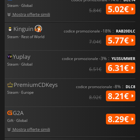
Steam · Global
5.02€
5.84€
Mostra offerte simili
Kinguin
-18% :
codice promozionale
RAB20DLC
Steam · Rest of World
5.77€
7.04€
Yuplay
-3% :
codice promozionale
YU3SUMMER
Steam · Global
6.31€
6.51€
PremiumCDKeys
-8% :
codice promozionale
DLC8
Steam · Europe
8.21€
8.92€
G2A
8.29€
Gift · Global
Mostra offerte simili