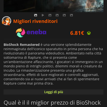
4.54
€
Migliori rivenditori
6.81
€
4.29
€
BioShock Remastered
è una versione splendidamente
reimmaginata dell'iconico sparatutto in prima persona che ha
rivoluzionato il panorama videoludico. Ambientato nella città
sottomarina di Rapture, che si presenta come
un'ambientazione affascinante, i giocatori si immergono in un
mondo pieno di intrighi politici, dilemmi morali e creature da
incubo. La rimasterizzazione presenta una grafica
straordinaria, effetti di luce migliorati e controlli aggiornati,
consentendo sia ai nuovi arrivati che ai fan di sperimentare
Rapture come mai prima d'ora.
Leggi di più
Navigando attraverso le inquietanti ambientazioni,
incontrerete i resti di una società un tempo fiorente, scelte
Qual è il il miglior prezzo di BioShock
morali tortuose che metteranno in discussione il vostro
concetto di giusto e sbagliato e una narrazione coinvolgente