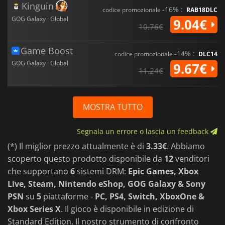
Kinguin
-16% :
codice promozionale
RAB18DLC
GOG Galaxy · Global
9.04€
10.76€
Game Boost
-14% :
codice promozionale
DLC14
GOG Galaxy · Global
9.67€
11.24€
MOSTRA TUTTO
Segnala un errore o lascia un feedback
(*) Il miglior prezzo attualmente è di
3.33€
. Abbiamo
scoperto questo prodotto disponibile da
12
venditori
che supportano
6
sistemi DRM:
Epic Games, Xbox
Live, Steam, Nintendo eShop, GOG Galaxy & Sony
PSN
su
5
piattaforme -
PC, PS4, Switch, XboxOne &
Xbox Series X
. Il gioco è disponibile in edizione di
Standard Edition. Il nostro strumento di confronto