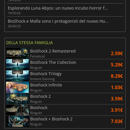
Esplorando Luna Abyss: un nuovo incubo horror fantascientifico
19/05/26
BioShock e Mafia sono i protagonisti del nuovo Humble Bundle!
26/06/25
DELLA STESSA FAMIGLIA
BioShock 2 Remastered
2.59€
Fanatical
BioShock The Collection
5.29€
Kinguin
Bioshock Trilogy
8.29€
Instant Gaming
Bioshock Infinite
1.03€
Kinguin
Bioshock 2
3.59€
Kinguin
Bioshock
3.91€
Kinguin
Bioshock + Bioshock 2
7.03€
Kinguin