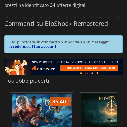
prezzi ha identificato
34
offerte digitali.
Commenti su BioShock Remastered
Puoi pubblicare un commento o rispondere a un messaggio
accedendo al tuo account
Potrebbe piacerti
36.40
€
2