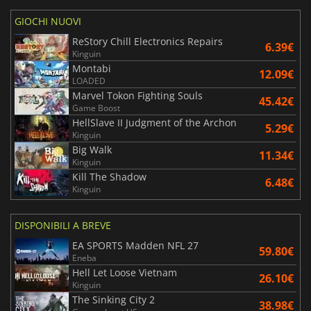
GIOCHI NUOVI
ReStory Chill Electronics Repairs
6.39€
Kinguin
Montabi
12.09€
LOADED
Marvel Tokon Fighting Souls
45.42€
Game Boost
HellSlave II Judgment of the Archon
5.29€
Kinguin
Big Walk
11.34€
Kinguin
Kill The Shadow
6.48€
Kinguin
DISPONIBILI A BREVE
EA SPORTS Madden NFL 27
59.80€
Eneba
Hell Let Loose Vietnam
26.10€
Kinguin
The Sinking City 2
38.98€