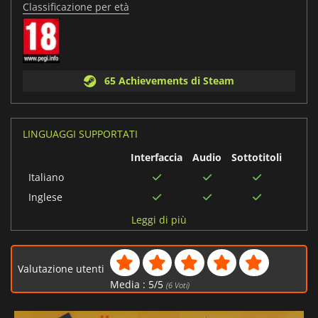
Classificazione per età
65 Achievements di Steam
LINGUAGGI SUPPORTATI
Interfaccia
Audio
Sottotitoli
Italiano
Inglese
Spagnolo
Leggi di più
Giapponese
Cinese semplificato
Valutazione utenti
Francese
Media :
5
/
5
(
6
Voti)
Tedesco