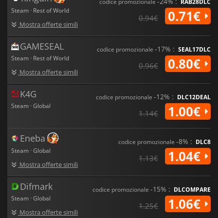
-24% :
codice promozionale
RAB28DLC
Steam · Rest of World
0.71€
0.94€
Mostra offerte simili
GAMESEAL
-17% :
codice promozionale
SEAL17DLC
Steam · Rest of World
0.80€
0.96€
Mostra offerte simili
K4G
-12% :
codice promozionale
DLC12DEAL
Steam · Global
1.00€
1.14€
Eneba
-8% :
codice promozionale
DLC8
Steam · Global
1.04€
1.13€
Mostra offerte simili
Difmark
-15% :
codice promozionale
DLCOMPARE
Steam · Global
1.06€
1.25€
Mostra offerte simili