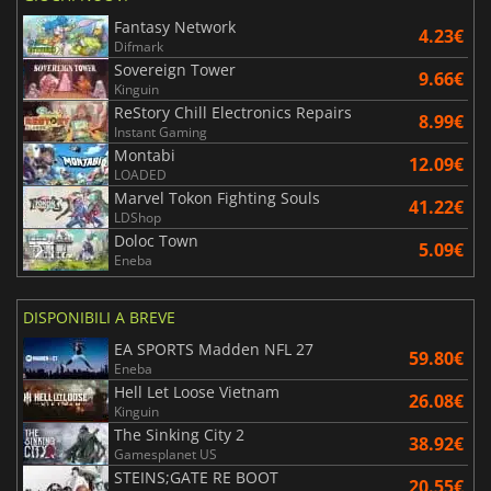
Fantasy Network
4.23€
Difmark
Sovereign Tower
9.66€
Kinguin
ReStory Chill Electronics Repairs
8.99€
Instant Gaming
Montabi
12.09€
LOADED
Marvel Tokon Fighting Souls
41.22€
LDShop
Doloc Town
5.09€
Eneba
DISPONIBILI A BREVE
EA SPORTS Madden NFL 27
59.80€
Eneba
Hell Let Loose Vietnam
26.08€
Kinguin
The Sinking City 2
38.92€
Gamesplanet US
STEINS;GATE RE BOOT
20.55€