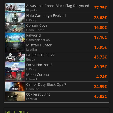
Assassin's Creed Black Flag Resynced
37.75€
Kinguin
Halo Campaign Evolved
28.68€
LDShop
Corsair Cove
16.80€
Game Boost
Palworld
18.16€
Gamesplanet US
Mistfall Hunter
15.95€
LootBar
EA SPORTS FC 27
45.73€
Eneba
Forza Horizon 6
40.35€
LDShop
Moon Corona
4.24€
Difmark
Call of Duty Black Ops 7
24.99€
Gamelife
007 First Light
45.02€
LootBar
GIOCHI NUOVI