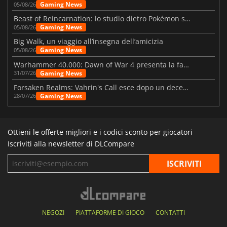
Gaming News
05/08/26
Beast of Reincarnation: lo studio dietro Pokémon su una nuova strada
Gaming News
05/08/26
Big Walk, un viaggio all’insegna dell’amicizia
Gaming News
05/08/26
Warhammer 40.000: Dawn of War 4 presenta la fazione dei Necron
Gaming News
31/07/26
Forsaken Realms: Vahrin's Call esce dopo un decennio di sviluppo
Gaming News
28/07/26
Ottieni le offerte migliori e i codici sconto per giocatori
Iscriviti alla newsletter di DLCompare
NEGOZI
PIATTAFORME DI GIOCO
CONTATTI