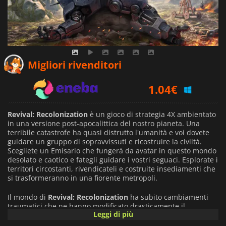
0.71
€
Migliori rivenditori
1.04
€
1.89
€
Revival: Recolonization
è un gioco di strategia 4X ambientato
in una versione post-apocalittica del nostro pianeta. Una
terribile catastrofe ha quasi distrutto l'umanità e voi dovete
guidare un gruppo di sopravvissuti e ricostruire la civiltà.
Scegliete un Emisario che fungerà da avatar in questo mondo
desolato e caotico e fategli guidare i vostri seguaci. Esplorate i
territori circostanti, rivendicateli e costruite insediamenti che
si trasformeranno in una fiorente metropoli.
Il mondo di
Revival: Recolonization
ha subito cambiamenti
traumatici che ne hanno modificato drasticamente il
Leggi di più
paesaggio e il clima. Dovrete adattarvi a condizioni sempre
diverse e prepararvi al peggio. Bestie spaventose e altre