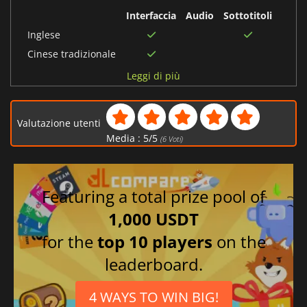
Interfaccia
Audio
Sottotitoli
Inglese
Cinese tradizionale
Cinese semplificato
Leggi di più
Russo
Giapponese
Valutazione utenti
Coreano
Media :
5
/
5
(
6
Voti)
Featuring a total prize pool of
1,000 USDT
for the
top 10 players
on the
leaderboard.
4 WAYS TO WIN BIG!