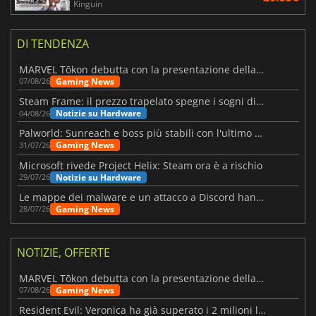
Kinguin
DI TENDENZA
MARVEL Tōkon debutta con la presentazione della roadmap per il primo anno
Gaming News
07/08/26
Steam Frame: il prezzo trapelato spegne i sogni di un VR economico
Notizie su Hardware
04/08/26
Palworld: Sunreach e boss più stabili con l'ultimo update
Gaming News
31/07/26
Microsoft rivede Project Helix: Steam ora è a rischio
Notizie su Hardware
29/07/26
Le mappe dei malware e un attacco a Discord hanno colpito Meccha Chameleon
Gaming News
28/07/26
NOTIZIE, OFFERTE
MARVEL Tōkon debutta con la presentazione della roadmap per il primo anno
Gaming News
07/08/26
Resident Evil: Veronica ha già superato i 2 milioni liste dei desideri