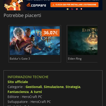
Potrebbe piacerti
36.07
€
2
Baldur's Gate 3
Elden Ring
INFORMAZIONI TECNICHE
Sito ufficiale
Categorie :
Gestionali
,
Simulazione
,
Strategia
,
Fantascienza
,
A turni
Editore : HeroCraft PC
Sviluppatore : HeroCraft PC