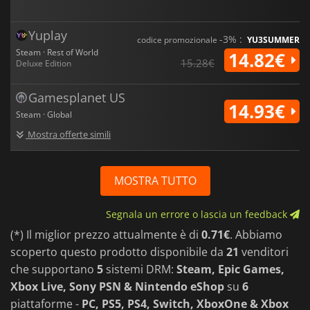
Yuplay
-3% :
codice promozionale
YU3SUMMER
Steam · Rest of World
14.82€
15.28€
Deluxe Edition
Gamesplanet US
14.93€
Steam · Global
Mostra offerte simili
MOSTRA TUTTO
Segnala un errore o lascia un feedback
(*) Il miglior prezzo attualmente è di
0.71€
. Abbiamo
scoperto questo prodotto disponibile da
21
venditori
che supportano
5
sistemi DRM:
Steam, Epic Games,
Xbox Live, Sony PSN & Nintendo eShop
su
6
piattaforme -
PC, PS5, PS4, Switch, XboxOne & Xbox