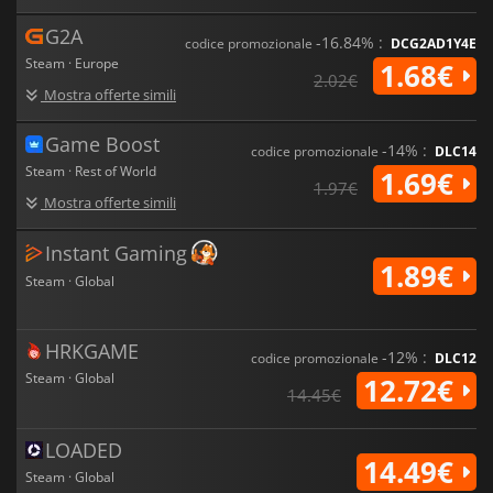
G2A
-16.84% :
codice promozionale
DCG2AD1Y4E
Steam · Europe
1.68€
2.02€
Mostra offerte simili
Game Boost
-14% :
codice promozionale
DLC14
Steam · Rest of World
1.69€
1.97€
Mostra offerte simili
Instant Gaming
1.89€
Steam · Global
HRKGAME
-12% :
codice promozionale
DLC12
Steam · Global
12.72€
14.45€
LOADED
14.49€
Steam · Global