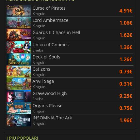
Curse of Pirates
4.91€
Kinguin
Lord Ambermaze
1.06€
Kinguin
Guards II Chaos in Hell
1.62€
Kinguin
Union of Gnomes
1.36€
Eneba
Deck of Souls
1.26€
Kinguin
Catizens
0.73€
Kinguin
Anvil Saga
0.31€
Kinguin
Gravewood High
9.25€
Eneba
Organs Please
0.75€
Kinguin
INSOMNIA The Ark
1.96€
Kinguin
I PIÙ POPOLARI