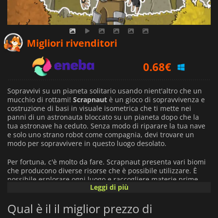
0.49
€
Migliori rivenditori
0.68
€
1.99
€
Sopravvivi su un pianeta solitario usando nient'altro che un
mucchio di rottami!
Scrapnaut
è un gioco di sopravvivenza e
costruzione di basi in visuale isometrica che ti mette nei
panni di un astronauta bloccato su un pianeta dopo che la
tua astronave ha ceduto. Senza modo di riparare la tua nave
e solo uno strano robot come compagnia, devi trovare un
modo per sopravvivere in questo luogo desolato.
Per fortuna, c'è molto da fare. Scrapnaut presenta vari biomi
che producono diverse risorse che è possibile utilizzare. È
possibile esplorare ogni luogo e raccogliere materie prime
Leggi di più
dall'ambiente. Usale per costruire e migliorare la tua base.
Qual è il il miglior prezzo di
Raccogliendo scarti e materiali, è possibile creare e gestire
una fattoria per coltivare diversi tipi di cibo. Puoi generare