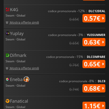
K4G
-12% :
codice promozionale
DLC12DEAL
Steam · Global
0.57€
0.65€
Mostra offerte simili
Yuplay
-3% :
codice promozionale
YU3SUMMER
Steam · Global
0.63€
0.65€
Difmark
-15% :
codice promozionale
DLCOMPARE
Steam · Global
0.65€
0.76€
Mostra offerte simili
Eneba
-8% :
codice promozionale
DLC8
Steam · Global
0.68€
0.74€
Fanatical
1.15€
Steam · Global