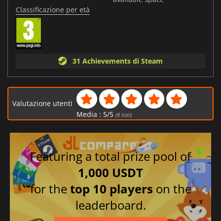
Classificazione per età
31 Achievements di Steam
Valutazione utenti
Media :
5
/
5
(
8
Voti)
Featuring a total prize pool of
1,000 USDT
for the
top 10 players
on the
leaderboard.