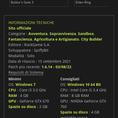
Baldur's Gate 3
Elden Ring
INFORMAZIONI TECNICHE
Sito ufficiale
Categorie :
Avventura
,
Sopravvivenza
,
Sandbox
,
Fantascienza
,
Agricoltura e Artigianato
,
City Builder
Editore : RockGame S.A.
Sviluppatore : SpiffyBit
Modalità : Solo
Data di rilascio : 15 settembre 2021
Patch più recente:
1.6.14 - 03/08/22
Requisiti di Sistema
Minimi
Consigliati
OS:
Windows 7
OS:
Windows 10 64 Bit
CPU
: Core i3 3.0 GHz
CPU : Intel Core i5 3.4 GHz
RAM
: 4 GB
RAM : 8 GB RAM
GPU
: GeForce GTX 670
GPU : NVIDIA GeForce GTX
Spazio su disco
: 2 GB
760
Spazio su disco
: 4 GB
available space