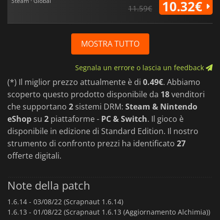
Steam · Global
10.32€
11.59€
MOSTRA TUTTO
Segnala un errore o lascia un feedback
(*) Il miglior prezzo attualmente è di
0.49€
. Abbiamo
scoperto questo prodotto disponibile da
18
venditori
che supportano
2
sistemi DRM:
Steam & Nintendo
eShop
su
2
piattaforme -
PC & Switch
. Il gioco è
disponibile in edizione di Standard Edition. Il nostro
strumento di confronto prezzi ha identificato
27
offerte digitali.
Note della patch
1.6.14 -
03/08/22 (Scrapnaut 1.6.14)
1.6.13 -
01/08/22 (Scrapnaut 1.6.13 (Aggiornamento Alchimia))