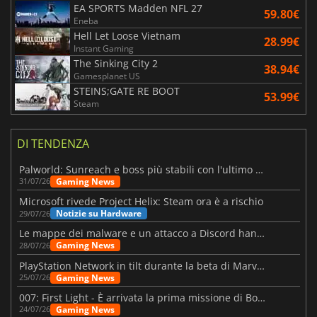
EA SPORTS Madden NFL 27
59.80€
Eneba
Hell Let Loose Vietnam
28.99€
Instant Gaming
The Sinking City 2
38.94€
Gamesplanet US
STEINS;GATE RE BOOT
53.99€
Steam
DI TENDENZA
Palworld: Sunreach e boss più stabili con l'ultimo update
Gaming News
31/07/26
Microsoft rivede Project Helix: Steam ora è a rischio
Notizie su Hardware
29/07/26
Le mappe dei malware e un attacco a Discord hanno colpito Meccha Chameleon
Gaming News
28/07/26
PlayStation Network in tilt durante la beta di Marvel Tōkon
Gaming News
25/07/26
007: First Light - È arrivata la prima missione di Bond dopo il lancio
Gaming News
24/07/26