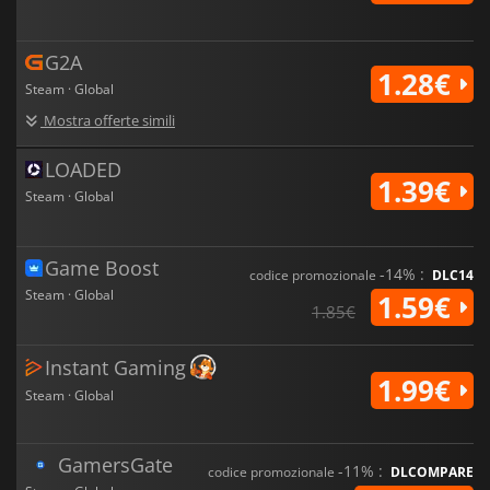
G2A
1.28€
Steam · Global
Mostra offerte simili
LOADED
1.39€
Steam · Global
Game Boost
-14% :
codice promozionale
DLC14
Steam · Global
1.59€
1.85€
Instant Gaming
1.99€
Steam · Global
GamersGate
-11% :
codice promozionale
DLCOMPARE