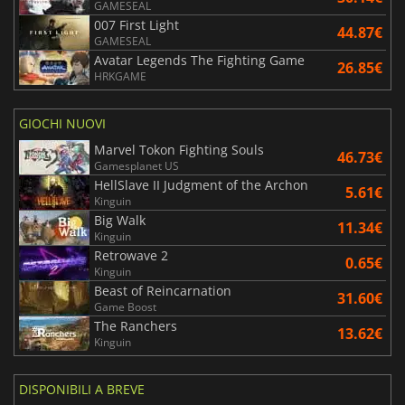
GAMESEAL
007 First Light
44.87€
GAMESEAL
Avatar Legends The Fighting Game
26.85€
HRKGAME
GIOCHI NUOVI
Marvel Tokon Fighting Souls
46.73€
Gamesplanet US
HellSlave II Judgment of the Archon
5.61€
Kinguin
Big Walk
11.34€
Kinguin
Retrowave 2
0.65€
Kinguin
Beast of Reincarnation
31.60€
Game Boost
The Ranchers
13.62€
Kinguin
DISPONIBILI A BREVE