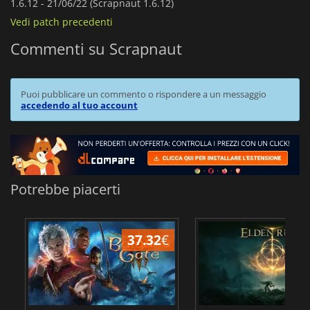
1.6.12 -
21/06/22 (Scrapnaut 1.6.12)
Vedi patch precedenti
Commenti su Scrapnaut
Puoi pubblicare un commento o rispondere a un messaggio
accedendo al tuo account
Potrebbe piacerti
37.32
€
2