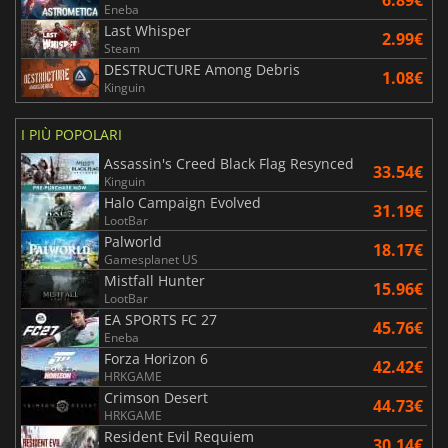
Eneba
Last Whisper
2.99€
Steam
DESTRUCTURE Among Debris
1.08€
Kinguin
I PIÙ POPOLARI
Assassin's Creed Black Flag Resynced
33.54€
Kinguin
Halo Campaign Evolved
31.19€
LootBar
Palworld
18.17€
Gamesplanet US
Mistfall Hunter
15.96€
LootBar
EA SPORTS FC 27
45.76€
Eneba
Forza Horizon 6
42.42€
HRKGAME
Crimson Desert
44.73€
HRKGAME
Resident Evil Requiem
30.14€