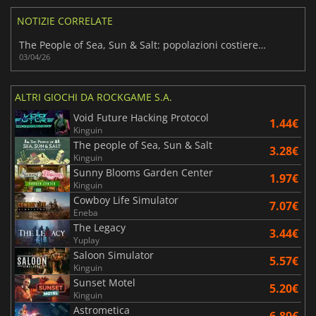
NOTIZIE CORRELATE
The People of Sea, Sun & Salt: popolazioni costiere e le loro isole
03/04/26
ALTRI GIOCHI DA ROCKGAME S.A.
Void Future Hacking Protocol
1.44€
Kinguin
The people of Sea, Sun & Salt
3.28€
Kinguin
Sunny Blooms Garden Center
1.97€
Kinguin
Cowboy Life Simulator
7.07€
Eneba
The Legacy
3.44€
Yuplay
Saloon Simulator
5.57€
Kinguin
Sunset Motel
5.20€
Kinguin
Astrometica
6.89€