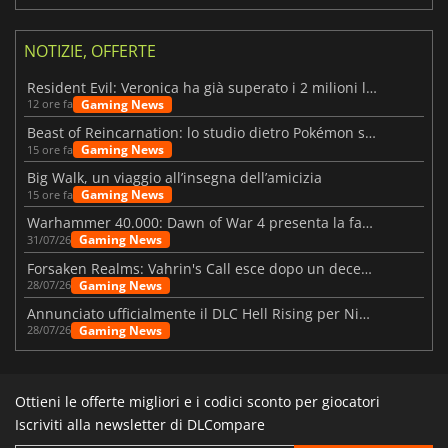
NOTIZIE, OFFERTE
Resident Evil: Veronica ha già superato i 2 milioni liste dei desideri
Gaming News
12 ore fa
Beast of Reincarnation: lo studio dietro Pokémon su una nuova strada
Gaming News
15 ore fa
Big Walk, un viaggio all’insegna dell’amicizia
Gaming News
15 ore fa
Warhammer 40.000: Dawn of War 4 presenta la fazione dei Necron
Gaming News
31/07/26
Forsaken Realms: Vahrin's Call esce dopo un decennio di sviluppo
Gaming News
28/07/26
Annunciato ufficialmente il DLC Hell Rising per Nioh 3
Gaming News
28/07/26
Ottieni le offerte migliori e i codici sconto per giocatori
Iscriviti alla newsletter di DLCompare