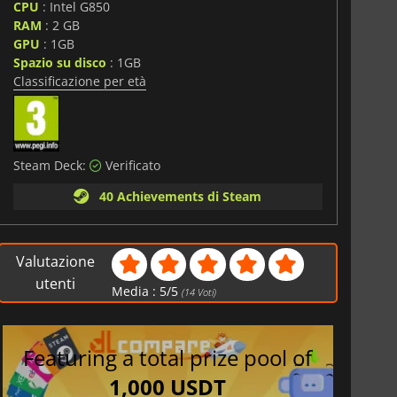
CPU
: Intel G850
RAM
: 2 GB
GPU
: 1GB
Spazio su disco
: 1GB
Classificazione per età
Steam Deck:
Verificato
40 Achievements di Steam
Valutazione
utenti
Media :
5
/
5
(
14
Voti)
Featuring a total prize pool of
1,000 USDT