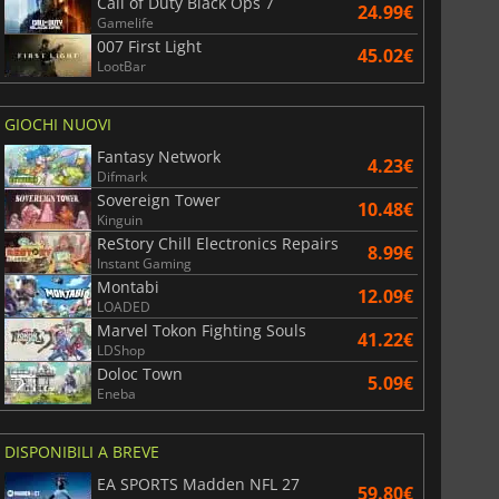
Call of Duty Black Ops 7
24.99€
Gamelife
007 First Light
45.02€
LootBar
GIOCHI NUOVI
Fantasy Network
4.23€
Difmark
Sovereign Tower
10.48€
Kinguin
ReStory Chill Electronics Repairs
8.99€
Instant Gaming
Montabi
12.09€
LOADED
Marvel Tokon Fighting Souls
41.22€
LDShop
Doloc Town
5.09€
Eneba
DISPONIBILI A BREVE
EA SPORTS Madden NFL 27
59.80€