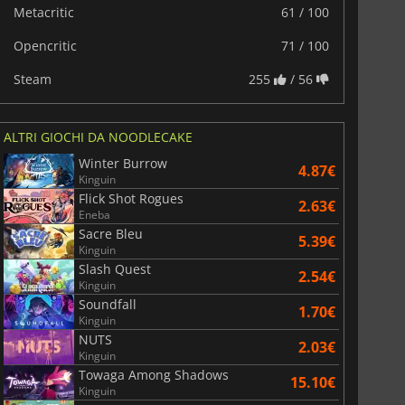
Metacritic
61 / 100
Opencritic
71 / 100
Steam
255
/ 56
ALTRI GIOCHI DA NOODLECAKE
Winter Burrow
4.87€
Kinguin
Flick Shot Rogues
2.63€
Eneba
Sacre Bleu
5.39€
Kinguin
Slash Quest
2.54€
Kinguin
6.75
€
15.48
€
Soundfall
1.70€
Kinguin
NUTS
2.03€
Kinguin
Towaga Among Shadows
15.10€
Kinguin
War WARHAMMER 3
Lies Of P