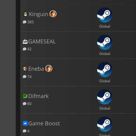
Kinguin
385
Global
GAMESEAL
42
Global
Eneba
74
Global
Difmark
80
Global
Game Boost
4
Global