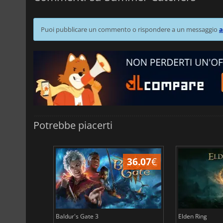
Puoi pubblicare un commento o rispondere a un messaggio
a
Potrebbe piacerti
45.02
€
36.07
€
Baldur's Gate 3
Elden Ring