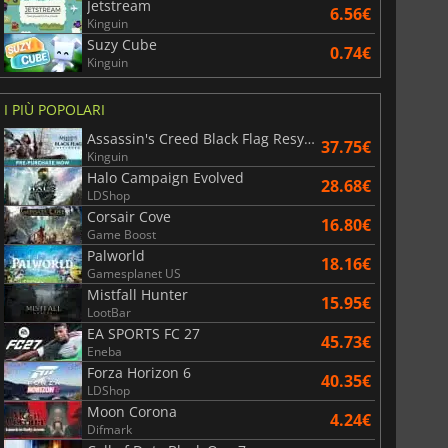
Jetstream
6.56€
Kinguin
Suzy Cube
0.74€
Kinguin
I PIÙ POPOLARI
Assassin's Creed Black Flag Resynced
37.75€
Kinguin
Halo Campaign Evolved
28.68€
LDShop
Corsair Cove
16.80€
Game Boost
Palworld
18.16€
Gamesplanet US
Mistfall Hunter
15.95€
LootBar
EA SPORTS FC 27
45.73€
Eneba
Forza Horizon 6
40.35€
LDShop
Moon Corona
4.24€
Difmark