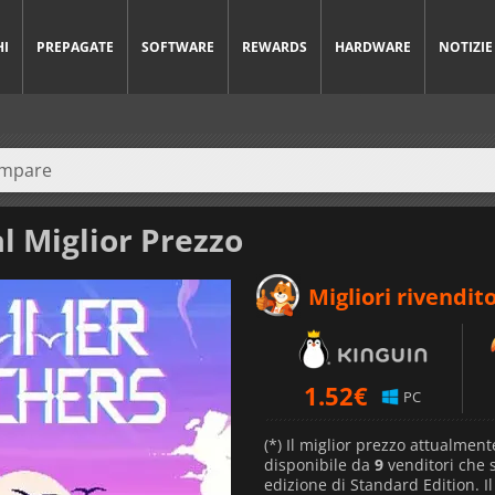
HI
PREPAGATE
SOFTWARE
REWARDS
HARDWARE
NOTIZIE
l Miglior Prezzo
Migliori rivendito
1.52
€
PC
(*) Il miglior prezzo attualment
disponibile da
9
venditori che
edizione di Standard Edition. I