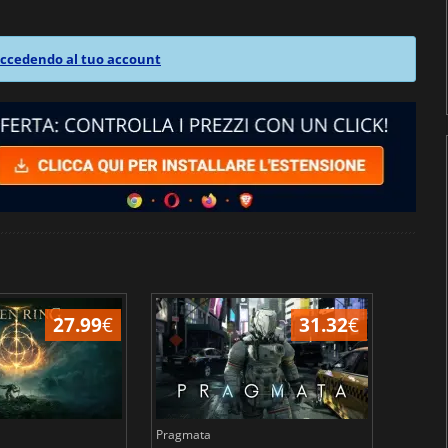
ccedendo al tuo account
27.99
€
31.32
€
Pragmata
Total 