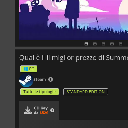
Qual è il il miglior prezzo di Sum
PC
Steam
Tutte le tipologie
STANDARD EDITION
CD Key
da
1.52€