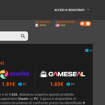
ACCEDI O REGISTRATI
YOU ARE HERE
WE ALSO SUPPORT
Dark
ITALY
USA
mode
PC
ri
1.81
€
1.69
€
PC
PC
e è di
1.52€
. Abbiamo scoperto questo prodotto
 supportano
Steam
su
PC
. Il gioco è disponibile in
l nostro strumento di confronto prezzi ha identificato
9