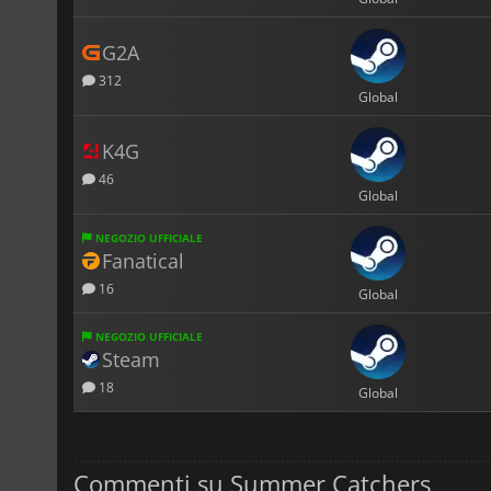
G2A
312
Global
K4G
46
Global
NEGOZIO UFFICIALE
Fanatical
16
Global
NEGOZIO UFFICIALE
Steam
18
Global
Commenti su Summer Catchers