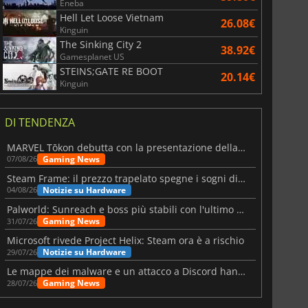
Eneba
Hell Let Loose Vietnam
26.08€
Kinguin
The Sinking City 2
38.92€
Gamesplanet US
STEINS;GATE RE BOOT
20.14€
Kinguin
DI TENDENZA
MARVEL Tōkon debutta con la presentazione della roadmap per il primo anno
Gaming News
07/08/26
Steam Frame: il prezzo trapelato spegne i sogni di un VR economico
Notizie su Hardware
04/08/26
Palworld: Sunreach e boss più stabili con l'ultimo update
Gaming News
31/07/26
Microsoft rivede Project Helix: Steam ora è a rischio
Notizie su Hardware
29/07/26
Le mappe dei malware e un attacco a Discord hanno colpito Meccha Chameleon
Gaming News
28/07/26