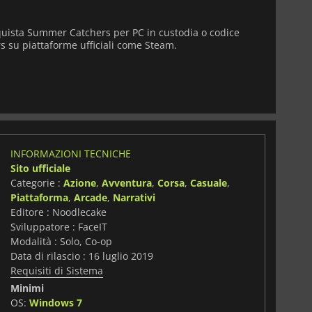
quista Summer Catchers per PC in custodia o codice
s su piattaforme ufficiali come Steam.
INFORMAZIONI TECNICHE
Sito ufficiale
Categorie :
Azione
,
Avventura
,
Corsa
,
Casuale
,
Piattaforma
,
Arcade
,
Narrativi
Editore : Noodlecake
Sviluppatore : FaceIT
Modalità : Solo, Co-op
Data di rilascio : 16 luglio 2019
Requisiti di Sistema
Minimi
i
OS:
Windows 7