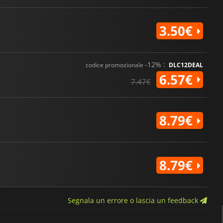
3.50€
-12% :
codice promozionale
DLC12DEAL
6.57€
7.47€
8.79€
8.79€
Segnala un errore o lascia un feedback