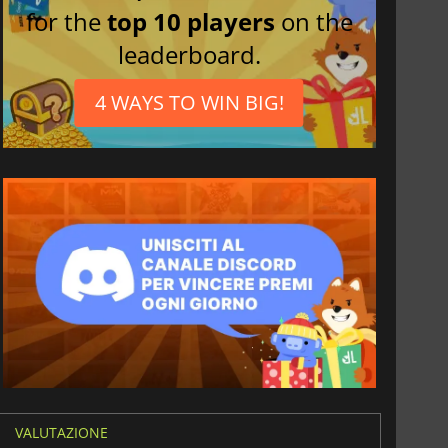
for the
top 10 players
on the
leaderboard.
4 WAYS TO WIN BIG!
VALUTAZIONE