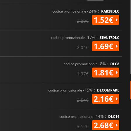
-24% :
codice promozionale
RAB28DLC
1.52€
2.00€
-17% :
codice promozionale
SEAL17DLC
1.69€
2.04€
-8% :
codice promozionale
DLC8
1.81€
1.97€
-15% :
codice promozionale
DLCOMPARE
2.16€
2.54€
-14% :
codice promozionale
DLC14
2.68€
3.12€