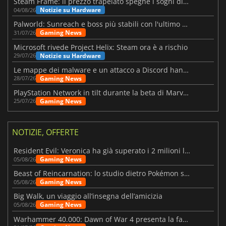
Steam Frame: il prezzo trapelato spegne i sogni di un VR economico
Notizie su Hardware
04/08/26
Palworld: Sunreach e boss più stabili con l'ultimo update
Gaming News
31/07/26
Microsoft rivede Project Helix: Steam ora è a rischio
Notizie su Hardware
29/07/26
Le mappe dei malware e un attacco a Discord hanno colpito Meccha Chameleon
Gaming News
28/07/26
PlayStation Network in tilt durante la beta di Marvel Tōkon
Gaming News
25/07/26
NOTIZIE, OFFERTE
Resident Evil: Veronica ha già superato i 2 milioni liste dei desideri
Gaming News
05/08/26
Beast of Reincarnation: lo studio dietro Pokémon su una nuova strada
Gaming News
05/08/26
Big Walk, un viaggio all’insegna dell’amicizia
Gaming News
05/08/26
Warhammer 40.000: Dawn of War 4 presenta la fazione dei Necron