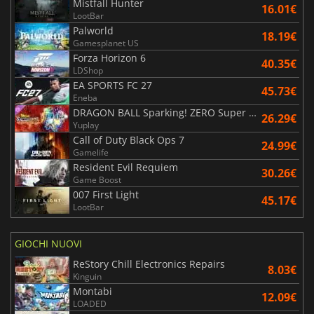
Mistfall Hunter
16.01€
LootBar
Palworld
18.19€
Gamesplanet US
Forza Horizon 6
40.35€
LDShop
EA SPORTS FC 27
45.73€
Eneba
DRAGON BALL Sparking! ZERO Super Limit Breaking NEO
26.29€
Yuplay
Call of Duty Black Ops 7
24.99€
Gamelife
Resident Evil Requiem
30.26€
Game Boost
007 First Light
45.17€
LootBar
GIOCHI NUOVI
ReStory Chill Electronics Repairs
8.03€
Kinguin
Montabi
12.09€
LOADED