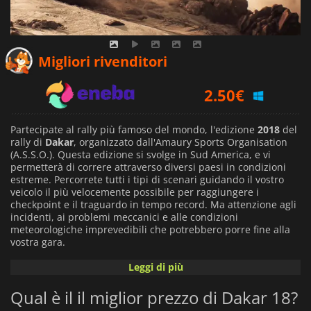
2.18
€
Migliori rivenditori
2.50
€
2.79
€
Partecipate al rally più famoso del mondo, l'edizione
2018
del
rally di
Dakar
, organizzato dall'Amaury Sports Organisation
(A.S.S.O.). Questa edizione si svolge in Sud America, e vi
permetterà di correre attraverso diversi paesi in condizioni
estreme. Percorrete tutti i tipi di scenari guidando il vostro
veicolo il più velocemente possibile per raggiungere i
checkpoint e il traguardo in tempo record. Ma attenzione agli
incidenti, ai problemi meccanici e alle condizioni
meteorologiche imprevedibili che potrebbero porre fine alla
vostra gara.
Leggi di più
Dakar 18
simula alla perfezione 12.000 km2 di terreno
attraverso Perù, Bolivia e Argentina, dandovi la totale libertà
Qual è il il miglior prezzo di Dakar 18?
di progettare il vostro percorso e di orientarvi dalla partenza
a Lima, fino all'arrivo a Cordoba in 14 tappe diverse.