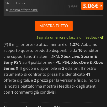
Steam · Europe
3.06€
3.56€
Mostra offerte simili
MOSTRA TUTTO
Segnala un errore o lascia un feedback
(*) Il miglior prezzo attualmente è di
1.27€
. Abbiamo
scoperto questo prodotto disponibile da
16
venditori
che supportano
3
sistemi DRM:
Xbox Live, Steam &
Sony PSN
su
4
piattaforme -
PC, PS4, XboxOne & Xbox
Series X
. Il gioco è disponibile in
2
edizioni. Il nostro
strumento di confronto prezzi ha identificato
41
offerte digitali. e
2
prezzi per la versione fisica. Inoltre,
la nostra piattaforma mostra i feedback degli utenti,
con
1
commenti già condivisi.