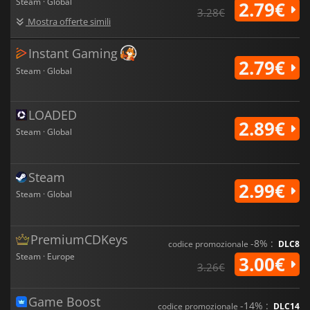
Steam · Global
2.79€
3.28€
Mostra offerte simili
Instant Gaming
2.79€
Steam · Global
LOADED
2.89€
Steam · Global
Steam
2.99€
Steam · Global
PremiumCDKeys
-8% :
codice promozionale
DLC8
Steam · Europe
3.00€
3.26€
Game Boost
-14% :
codice promozionale
DLC14