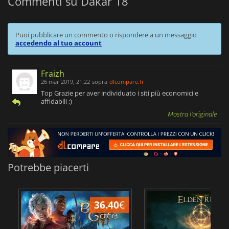
Commenti su Dakar 18
Puoi pubblicare un commento o rispondere a un messaggio
accedendo al tuo account
Fraizh
26 mar 2019, 21:22
sopra
dlcompare.fr
Top Grazie per aver individuato i siti più economici e
affidabili ;)
Mostra l'originale
Potrebbe piacerti
36.40
€
2