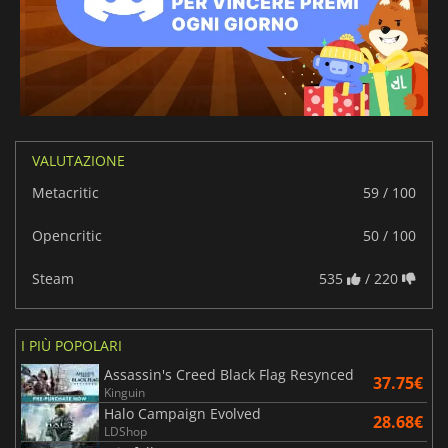
VALUTAZIONE
Metacritic
59 / 100
Opencritic
50 / 100
Steam
535
/ 220
I PIÙ POPOLARI
Assassin's Creed Black Flag Resynced
37.75€
Kinguin
Halo Campaign Evolved
28.68€
LDShop