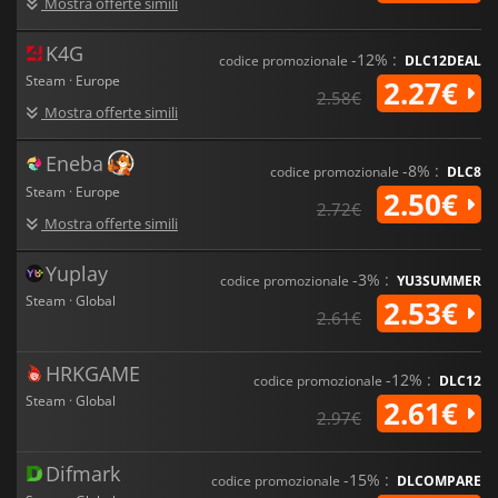
Mostra offerte simili
K4G
-12% :
codice promozionale
DLC12DEAL
Steam · Europe
2.27€
2.58€
Mostra offerte simili
Eneba
-8% :
codice promozionale
DLC8
Steam · Europe
2.50€
2.72€
Mostra offerte simili
Yuplay
-3% :
codice promozionale
YU3SUMMER
Steam · Global
2.53€
2.61€
HRKGAME
-12% :
codice promozionale
DLC12
Steam · Global
2.61€
2.97€
Difmark
-15% :
codice promozionale
DLCOMPARE