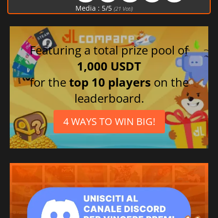
Tedesco
Media :
5
/
5
(
21
Voti)
Featuring a total prize pool of
1,000 USDT
for the
top 10 players
on the
leaderboard.
4 WAYS TO WIN BIG!