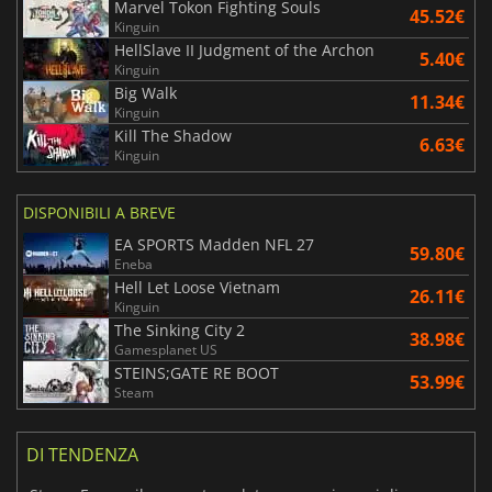
Marvel Tokon Fighting Souls
45.52€
Kinguin
HellSlave II Judgment of the Archon
5.40€
Kinguin
Big Walk
11.34€
Kinguin
Kill The Shadow
6.63€
Kinguin
DISPONIBILI A BREVE
EA SPORTS Madden NFL 27
59.80€
Eneba
Hell Let Loose Vietnam
26.11€
Kinguin
The Sinking City 2
38.98€
Gamesplanet US
STEINS;GATE RE BOOT
53.99€
Steam
DI TENDENZA