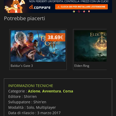
Potrebbe piacerti
38.69
€
2
Baldur's Gate 3
Elden Ring
INFORMAZIONI TECNICHE
Categorie :
Azione
,
Avventura
,
Corsa
Editore : Shin'en
Sviluppatore : Shin'en
Modalità : Solo, Multiplayer
Data di rilascio : 3 marzo 2017