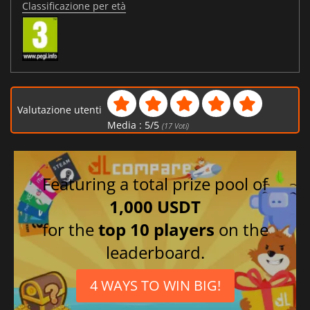
Classificazione per età
Valutazione utenti
Media :
5
/
5
(
17
Voti)
Featuring a total prize pool of
1,000 USDT
for the
top 10 players
on the
leaderboard.
4 WAYS TO WIN BIG!