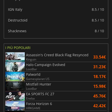
IGN Italy
8.5 / 10
Destructoid
8.5 / 10
Shacknews
8 / 10
I PIÙ POPOLARI
Assassin's Creed Black Flag Resynced
33.54€
Kinguin
Halo Campaign Evolved
31.23€
LootBar
Palworld
18.17€
Gamesplanet US
Mistfall Hunter
15.98€
LootBar
EA SPORTS FC 27
45.76€
Eneba
Forza Horizon 6
42.42€
HRKGAME