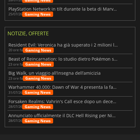
Gaming News
PlayStation Network in tilt durante la beta di Marvel Tōkon
Gaming News
25/07/26
NOTIZIE, OFFERTE
Resident Evil: Veronica ha già superato i 2 milioni liste dei desideri
Gaming News
20 ore fa
Beast of Reincarnation: lo studio dietro Pokémon su una nuova strada
Gaming News
23 ore fa
Big Walk, un viaggio all’insegna dell’amicizia
Gaming News
23 ore fa
Warhammer 40.000: Dawn of War 4 presenta la fazione dei Necron
Gaming News
31/07/26
Forsaken Realms: Vahrin's Call esce dopo un decennio di sviluppo
Gaming News
28/07/26
Annunciato ufficialmente il DLC Hell Rising per Nioh 3
Gaming News
28/07/26