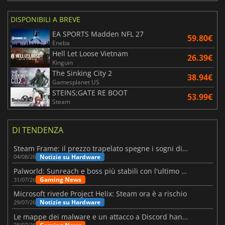
DISPONIBILI A BREVE
EA SPORTS Madden NFL 27
59.80€
Eneba
Hell Let Loose Vietnam
26.39€
Kinguin
The Sinking City 2
38.94€
Gamesplanet US
STEINS;GATE RE BOOT
53.99€
Steam
DI TENDENZA
Steam Frame: il prezzo trapelato spegne i sogni di un VR economico
Notizie su Hardware
04/08/26
Palworld: Sunreach e boss più stabili con l'ultimo update
Gaming News
31/07/26
Microsoft rivede Project Helix: Steam ora è a rischio
Notizie su Hardware
29/07/26
Le mappe dei malware e un attacco a Discord hanno colpito Meccha Chameleon
28/07/26