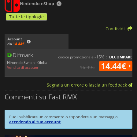
Nintendo eShop
Tutte le tipologie
Condividi
Account
da
14.44€
Difmark
-15% :
codice promozionale
DLCOMPARE
Nintendo Switch · Global
14.44€
16.99€
Vendita di account
Segnala un errore o lascia un feedback
Commenti su Fast RMX
Puoi pubblicare un commento o rispondere a un messaggio
accedendo al tuo account