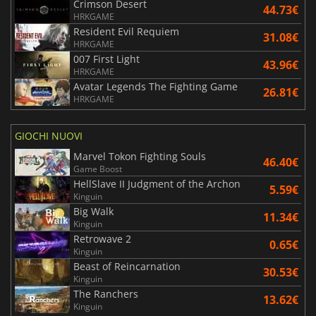
Crimson Desert
44.73€
HRKGAME
Resident Evil Requiem
31.08€
HRKGAME
007 First Light
43.96€
HRKGAME
Avatar Legends The Fighting Game
26.81€
HRKGAME
GIOCHI NUOVI
Marvel Tokon Fighting Souls
46.40€
Game Boost
HellSlave II Judgment of the Archon
5.59€
Kinguin
Big Walk
11.34€
Kinguin
Retrowave 2
0.65€
Kinguin
Beast of Reincarnation
30.53€
Kinguin
The Ranchers
13.62€
Kinguin