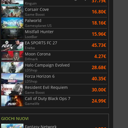
37.75€
Kinguin
Corsair Cove
16.80€
Game Boost
Palworld
18.16€
Gamesplanet US
Mistfall Hunter
15.96€
LootBar
EA SPORTS FC 27
45.73€
Eneba
Moon Corona
4.27€
Difmark
Halo Campaign Evolved
28.68€
LDShop
Forza Horizon 6
40.35€
LDShop
Resident Evil Requiem
30.00€
Game Boost
Call of Duty Black Ops 7
24.99€
Gamelife
GIOCHI NUOVI
Fantasy Network