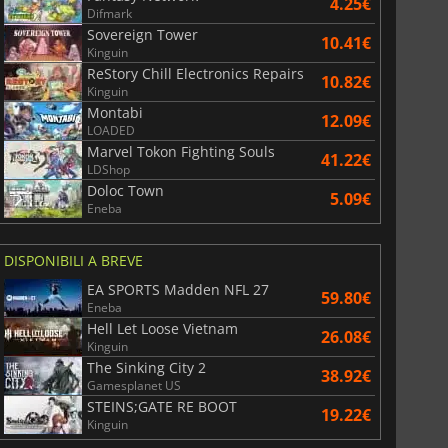
4.25€
Difmark
Sovereign Tower
10.41€
Kinguin
ReStory Chill Electronics Repairs
10.82€
Kinguin
Montabi
12.09€
LOADED
Marvel Tokon Fighting Souls
41.22€
LDShop
Doloc Town
5.09€
Eneba
DISPONIBILI A BREVE
EA SPORTS Madden NFL 27
59.80€
Eneba
Hell Let Loose Vietnam
26.08€
Kinguin
The Sinking City 2
38.92€
Gamesplanet US
STEINS;GATE RE BOOT
19.22€
Kinguin