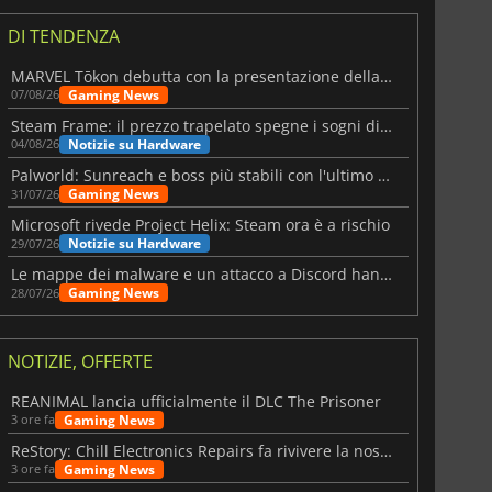
DI TENDENZA
MARVEL Tōkon debutta con la presentazione della roadmap per il primo anno
Gaming News
07/08/26
Steam Frame: il prezzo trapelato spegne i sogni di un VR economico
Notizie su Hardware
04/08/26
Palworld: Sunreach e boss più stabili con l'ultimo update
Gaming News
31/07/26
Microsoft rivede Project Helix: Steam ora è a rischio
Notizie su Hardware
29/07/26
Le mappe dei malware e un attacco a Discord hanno colpito Meccha Chameleon
Gaming News
28/07/26
NOTIZIE, OFFERTE
REANIMAL lancia ufficialmente il DLC The Prisoner
Gaming News
3 ore fa
ReStory: Chill Electronics Repairs fa rivivere la nostalgia degli anni 2000
Gaming News
3 ore fa