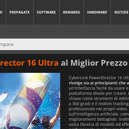
HI
PREPAGATE
SOFTWARE
REWARDS
HARDWARE
NOTIZIE
ector 16 Ultra
al Miglior Prezzo
CyberLink PowerDirector 16 Ul
rivolge sia ai principianti che 
un'interfaccia facile da usare 
piattaforma ideale per creare, m
chiave come strumenti di editing
a 360 gradi e il motion trackin
professionale nei propri video.
sull'intelligenza artificiale, co
miglioramenti dettagliati. Inol
vasta libreria di modelli ed ef