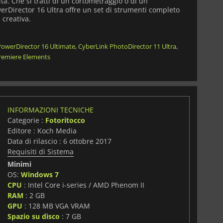
ità. Che si tratti di un cortometraggio o di un
rDirector 16 Ultra offre un set di strumenti completo
 creativa.
PowerDirector 16 Ultimate
,
CyberLink PhotoDirector 11 Ultra
,
remiere Elements
INFORMAZIONI TECNICHE
Categorie :
Fotoritocco
Editore : Koch Media
Data di rilascio : 6 ottobre 2017
Requisiti di Sistema
Minimi
OS:
Windows 7
CPU
: Intel Core i-series / AMD Phenom II
RAM
: 2 GB
GPU
: 128 MB VGA VRAM
Spazio su disco
: 7 GB