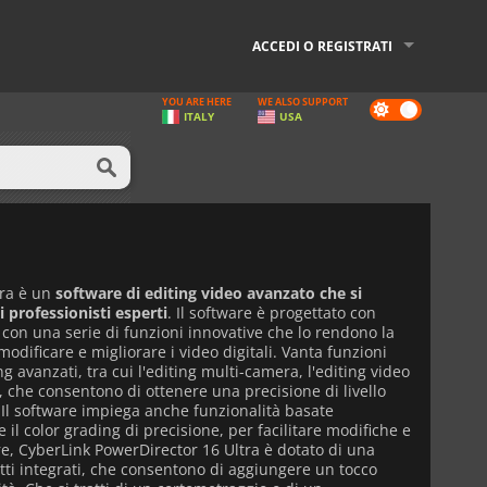
ACCEDI O REGISTRATI
YOU ARE HERE
WE ALSO SUPPORT
Dark
ITALY
USA
mode
tra è un
software di editing video avanzato che si
ai professionisti esperti
. Il software è progettato con
e con una serie di funzioni innovative che lo rendono la
odificare e migliorare i video digitali. Vanta funzioni
 avanzati, tra cui l'editing multi-camera, l'editing video
g, che consentono di ottenere una precisione di livello
 Il software impiega anche funzionalità basate
me il color grading di precisione, per facilitare modifiche e
tre, CyberLink PowerDirector 16 Ultra è dotato di una
fetti integrati, che consentono di aggiungere un tocco