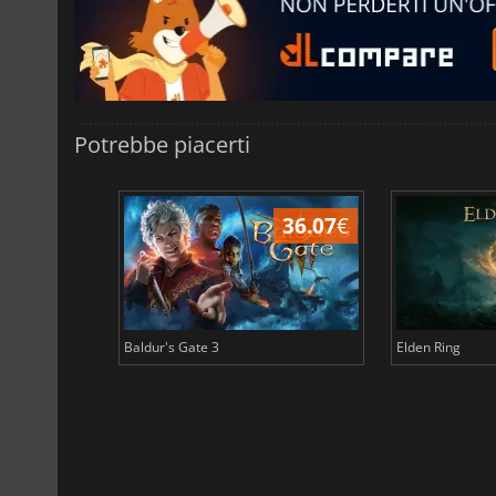
Potrebbe piacerti
45.03
€
36.07
€
Baldur's Gate 3
Elden Ring