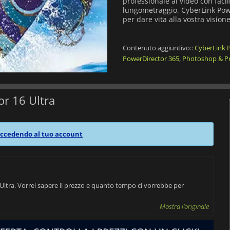
professionale ai video con facil
lungometraggio, CyberLink Powe
per dare vita alla vostra visione
Contenuto aggiuntivo::
CyberLink 
PowerDirector 365
,
Photoshop & P
r 16 Ultra
ccedendo al tuo account
ltra. Vorrei sapere il prezzo e quanto tempo ci vorrebbe per
Mostra l'originale