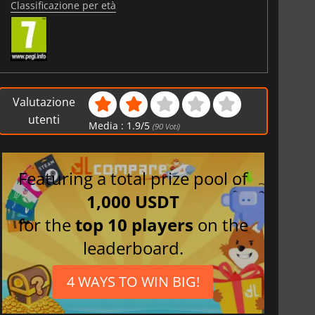
Classificazione per età
Valutazione
utenti
Media :
1.9
/
5
(
90
Voti)
6.75
€
15.51
€
Featuring a total prize pool of
1,000 USDT
for the
top 10 players
on the
War WARHAMMER 3
Lies Of P
leaderboard.
4 WAYS TO WIN BIG!