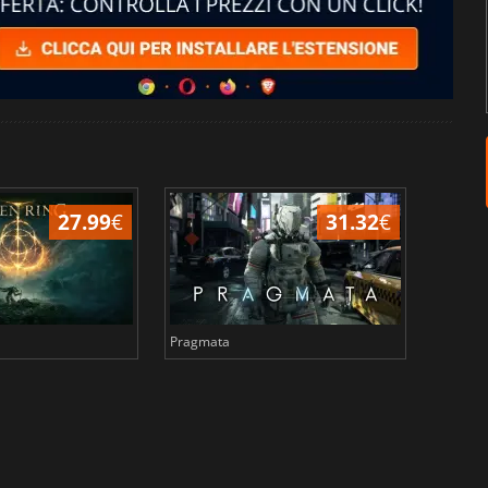
27.99
€
31.32
€
Pragmata
Total 