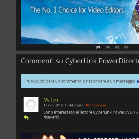
Commenti su CyberLink PowerDirecto
Puoi pubblicare un commento o rispondere a un messaggio
a
Mateo
17 nov 2019, 13:44
sopra
dlcompare.es
Sono interessato al lettore CyberLink PowerDVD 16 U
riceverlo.