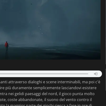
nti attraverso dialoghi e scene interminabili, ma poi c'è
lpire più duramente semplicemente lasciandovi esistere
tra nei gelidi paesaggi del nord, il gioco punta molto
ote, coste abbandonate, il suono del vento contro il
nto la maggior parte dei giochi riesca a fare in ore di