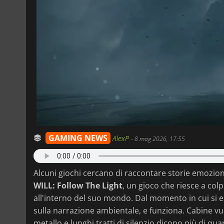
GAMING NEWS
AlexP
-
8 mag 2026, 17:55
Alcuni giochi cercano di raccontare storie emoziona
WILL: Follow The Light
, un gioco che riesce a co
all'interno del suo mondo. Dal momento in cui si en
sulla narrazione ambientale, e funziona. Cabine vu
metallo e lunghi tratti di silenzio dicono più di qua