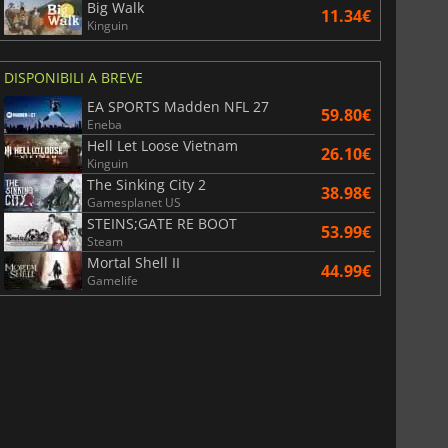
Big Walk
11.34€
Kinguin
DISPONIBILI A BREVE
EA SPORTS Madden NFL 27
59.80€
Eneba
Hell Let Loose Vietnam
26.10€
Kinguin
The Sinking City 2
38.98€
Gamesplanet US
STEINS;GATE RE BOOT
53.99€
Steam
Mortal Shell II
44.99€
Gamelife
6.77
€
15.48
€