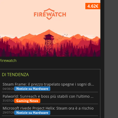
4.62€
Firewatch
DI TENDENZA
Steam Frame: il prezzo trapelato spegne i sogni di un VR economico
Notizie su Hardware
04/08/26
Palworld: Sunreach e boss più stabili con l'ultimo update
Gaming News
31/07/26
Microsoft rivede Project Helix: Steam ora è a rischio
Notizie su Hardware
29/07/26