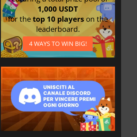
1,000 USDT
for the
top 10 players
on the
leaderboard.
4 WAYS TO WIN BIG!