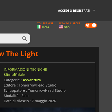
ACCEDI O REGISTRATI
YOU ARE HERE
WE ALSO SUPPORT
Dark
ITALY
USA
mode
w The Light
INFORMAZIONI TECNICHE
Sito ufficiale
Categorie :
Avventura
Editore : TomorrowHead Studio
Sviluppatore : TomorrowHead Studio
Modalità : Solo
Data di rilascio : 7 maggio 2026