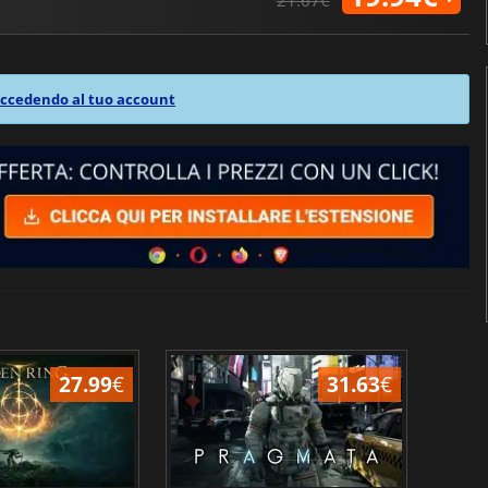
21.67€
ccedendo al tuo account
27.99
€
31.63
€