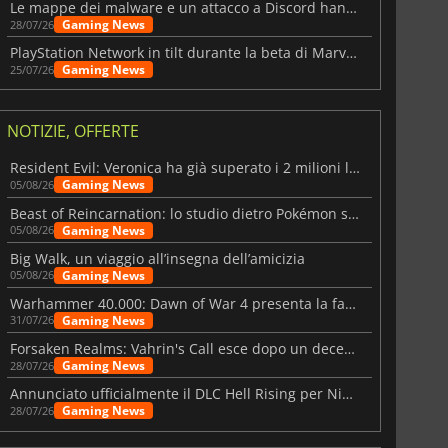
Le mappe dei malware e un attacco a Discord hanno colpito Meccha Chameleon
Gaming News
28/07/26
PlayStation Network in tilt durante la beta di Marvel Tōkon
Gaming News
25/07/26
NOTIZIE, OFFERTE
Resident Evil: Veronica ha già superato i 2 milioni liste dei desideri
Gaming News
05/08/26
Beast of Reincarnation: lo studio dietro Pokémon su una nuova strada
Gaming News
05/08/26
Big Walk, un viaggio all’insegna dell’amicizia
Gaming News
05/08/26
Warhammer 40.000: Dawn of War 4 presenta la fazione dei Necron
Gaming News
31/07/26
Forsaken Realms: Vahrin's Call esce dopo un decennio di sviluppo
Gaming News
28/07/26
Annunciato ufficialmente il DLC Hell Rising per Nioh 3
Gaming News
28/07/26