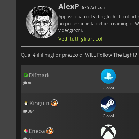
AlexP
676 Articoli
Appassionato di videogiochi, il cui pri
un professionista dello streaming di Wo
videogiochi.
Vedi tutti gli articoli
Qual è il il miglior prezzo di WILL Follow The Light?
Difmark
80
Global
Kinguin
384
Global
Eneba