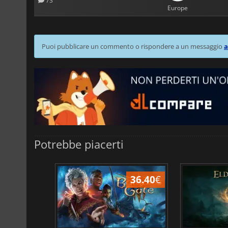
73
Europe
Puoi pubblicare un commento o rispondere a un messaggio
a
Potrebbe piacerti
45.16
€
36.40
€