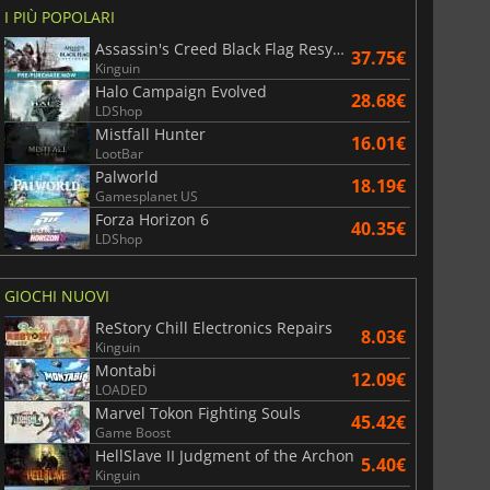
I PIÙ POPOLARI
Assassin's Creed Black Flag Resynced
37.75€
Kinguin
Halo Campaign Evolved
28.68€
LDShop
Mistfall Hunter
16.01€
LootBar
Palworld
18.19€
Gamesplanet US
Forza Horizon 6
40.35€
LDShop
GIOCHI NUOVI
ReStory Chill Electronics Repairs
8.03€
Kinguin
Montabi
12.09€
LOADED
Marvel Tokon Fighting Souls
45.42€
Game Boost
HellSlave II Judgment of the Archon
5.40€
Kinguin