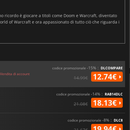
mo ricordo è giocare a titoli come Doom e Warcraft, diventato
rld of Warcraft e ora appassionato di tutto ciò che riguarda i
-15% :
codice promozionale
DLCOMPARE
Vendita di account
12.74€
14.99€
-14% :
codice promozionale
RAB14DLC
18.13€
21.08€
-8% :
codice promozionale
DLC8
19.94€