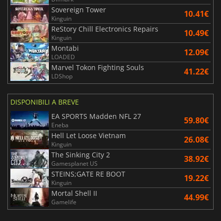
Sovereign Tower
10.41€
Kinguin
ReStory Chill Electronics Repairs
10.49€
Kinguin
Montabi
12.09€
LOADED
Marvel Tokon Fighting Souls
41.22€
LDShop
DISPONIBILI A BREVE
EA SPORTS Madden NFL 27
59.80€
Eneba
Hell Let Loose Vietnam
26.08€
Kinguin
The Sinking City 2
38.92€
Gamesplanet US
STEINS;GATE RE BOOT
19.22€
Kinguin
Mortal Shell II
44.99€
Gamelife