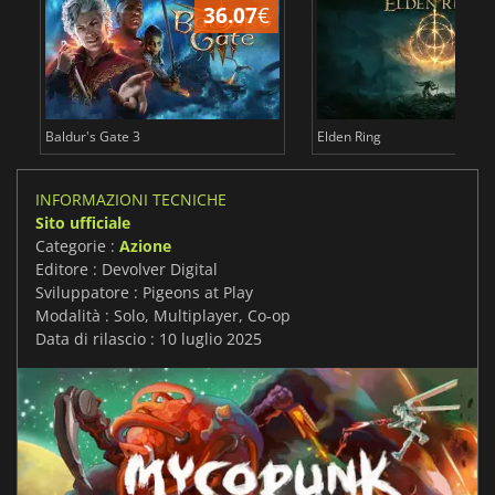
36.07
€
2
Baldur's Gate 3
Elden Ring
INFORMAZIONI TECNICHE
Sito ufficiale
Categorie :
Azione
Editore : Devolver Digital
Sviluppatore : Pigeons at Play
Modalità : Solo, Multiplayer, Co-op
Data di rilascio : 10 luglio 2025