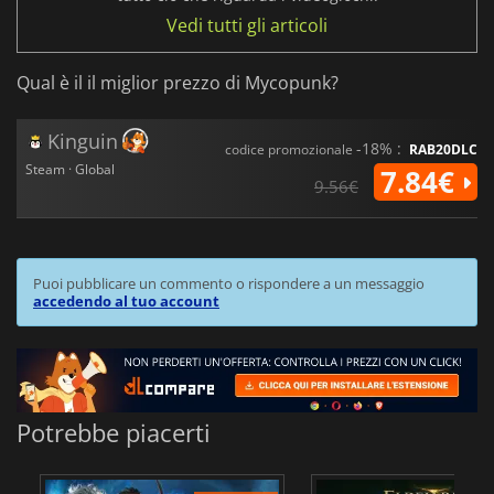
Vedi tutti gli articoli
Qual è il il miglior prezzo di Mycopunk?
Kinguin
-18% :
codice promozionale
RAB20DLC
Steam · Global
7.84€
9.56€
Puoi pubblicare un commento o rispondere a un messaggio
accedendo al tuo account
Potrebbe piacerti