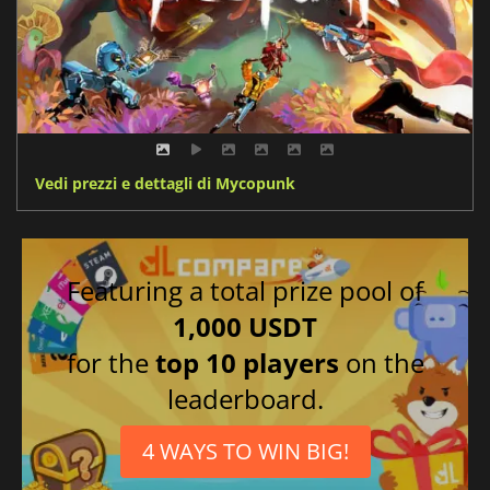
Vedi prezzi e dettagli di Mycopunk
Featuring a total prize pool of
1,000 USDT
for the
top 10 players
on the
leaderboard.
4 WAYS TO WIN BIG!