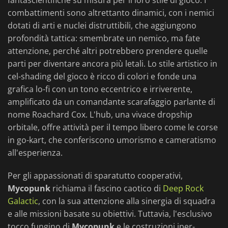
fantascientifiche su misura per il loro stile di gioco. I
combattimenti sono altrettanto dinamici, con i nemici
dotati di arti e nuclei distruttibili, che aggiungono
profondità tattica: smembrate un nemico, ma fate
attenzione, perché altri potrebbero prendere quelle
parti per diventare ancora più letali. Lo stile artistico in
cel-shading del gioco è ricco di colori e fonde una
grafica lo-fi con un tono eccentrico e irriverente,
amplificato da un comandante scarafaggio parlante di
nome Roachard Cox. L'hub, una vivace dropship
orbitale, offre attività per il tempo libero come le corse
in go-kart, che conferiscono umorismo e cameratismo
all'esperienza.
Per gli appassionati di sparatutto cooperativi,
Mycopunk
richiama il fascino caotico di
Deep Rock
Galactic
, con la sua attenzione alla sinergia di squadra
e alle missioni basate su obiettivi. Tuttavia, l'esclusivo
tocco fungino di
Mycopunk
e le costruzioni iper-