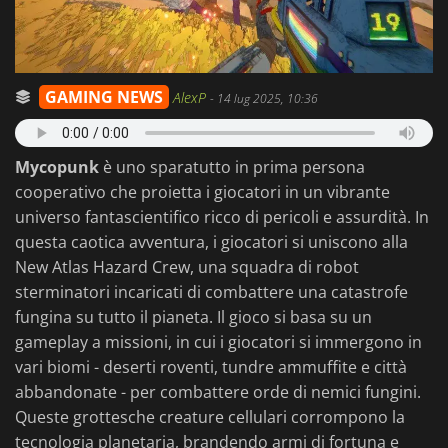
GAMING NEWS
AlexP
-
14 lug 2025, 10:36
Mycopunk
è uno sparatutto in prima persona
cooperativo che proietta i giocatori in un vibrante
universo fantascientifico ricco di pericoli e assurdità. In
questa caotica avventura, i giocatori si uniscono alla
New Atlas Hazard Crew, una squadra di robot
sterminatori incaricati di combattere una catastrofe
fungina su tutto il pianeta. Il gioco si basa su un
gameplay a missioni, in cui i giocatori si immergono in
vari biomi - deserti roventi, tundre ammuffite e città
abbandonate - per combattere orde di nemici fungini.
Queste grottesche creature cellulari corrompono la
tecnologia planetaria, brandendo armi di fortuna e