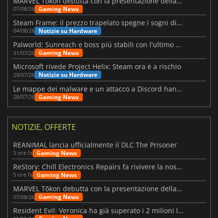
MARVEL Tōkon debutta con la presentazione della roadmap per il primo anno
Gaming News
07/08/26
Steam Frame: il prezzo trapelato spegne i sogni di un VR economico
Notizie su Hardware
04/08/26
Palworld: Sunreach e boss più stabili con l'ultimo update
Gaming News
31/07/26
Microsoft rivede Project Helix: Steam ora è a rischio
Notizie su Hardware
29/07/26
Le mappe dei malware e un attacco a Discord hanno colpito Meccha Chameleon
Gaming News
28/07/26
NOTIZIE, OFFERTE
REANIMAL lancia ufficialmente il DLC The Prisoner
Gaming News
5 ore fa
ReStory: Chill Electronics Repairs fa rivivere la nostalgia degli anni 2000
Gaming News
5 ore fa
MARVEL Tōkon debutta con la presentazione della roadmap per il primo anno
Gaming News
07/08/26
Resident Evil: Veronica ha già superato i 2 milioni liste dei desideri