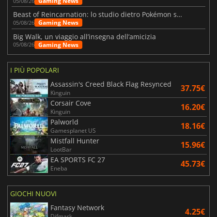
Gaming News
05/08/26
Beast of Reincarnation: lo studio dietro Pokémon su una nuova strada
Gaming News
05/08/26
Big Walk, un viaggio all’insegna dell’amicizia
Gaming News
05/08/26
I PIÙ POPOLARI
Assassin's Creed Black Flag Resynced
37.75€
Kinguin
Corsair Cove
16.20€
Kinguin
Palworld
18.16€
Gamesplanet US
Mistfall Hunter
15.96€
LootBar
EA SPORTS FC 27
45.73€
Eneba
GIOCHI NUOVI
Fantasy Network
4.25€
Difmark