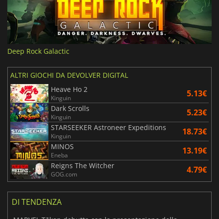
Deep Rock Galactic
ALTRI GIOCHI DA DEVOLVER DIGITAL
Heave Ho 2
5.13€
Kinguin
Dark Scrolls
5.23€
Kinguin
STARSEEKER Astroneer Expeditions
18.73€
Kinguin
MINOS
13.19€
Eneba
Reigns The Witcher
4.79€
GOG.com
DI TENDENZA