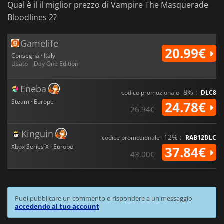
Qual è il il miglior prezzo di Vampire The Masquerade
Bloodlines 2?
Gamelife
20.99€
Consegna · Italy
Usato
Day One Edition
Eneba
-8% :
codice promozionale
DLC8
Steam · Europe
24.78€
26.94€
Kinguin
-12% :
codice promozionale
RAB12DLC
Xbox Series X · Europe
37.84€
43.00€
Puoi pubblicare un commento o rispondere a un messaggio
accedendo al tuo account