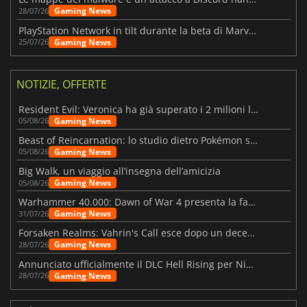
Gaming News
28/07/26
PlayStation Network in tilt durante la beta di Marvel Tōkon
Gaming News
25/07/26
NOTIZIE, OFFERTE
Resident Evil: Veronica ha già superato i 2 milioni liste dei desideri
Gaming News
05/08/26
Beast of Reincarnation: lo studio dietro Pokémon su una nuova strada
Gaming News
05/08/26
Big Walk, un viaggio all’insegna dell’amicizia
Gaming News
05/08/26
Warhammer 40.000: Dawn of War 4 presenta la fazione dei Necron
Gaming News
31/07/26
Forsaken Realms: Vahrin's Call esce dopo un decennio di sviluppo
Gaming News
28/07/26
Annunciato ufficialmente il DLC Hell Rising per Nioh 3
Gaming News
28/07/26