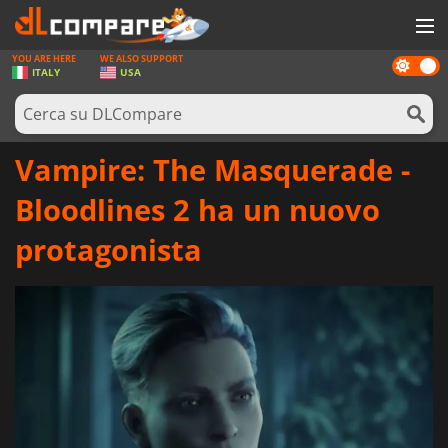
YOU ARE HERE
WE ALSO SUPPORT
Dark
GIOCHI
ITALY
USA
mode
PREPAGATE
SOFTWARE
Vampire: The Masquerade -
REWARDS
Bloodlines 2 ha un nuovo
HARDWARE
protagonista
NOTIZIE
ACCEDI O REGISTRATI