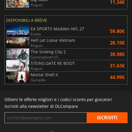
11.34€
Kinguin
DISPONIBILI A BREVE
EA SPORTS Madden NFL 27
59.80€
Eneba
Hell Let Loose Vietnam
26.10€
Kinguin
The Sinking City 2
38.98€
Gamesplanet US
STEINS;GATE RE BOOT
31.63€
Kinguin
Mortal Shell II
44.99€
Gamelife
Ottieni le offerte migliori e i codici sconto per giocatori
Iscriviti alla newsletter di DLCompare