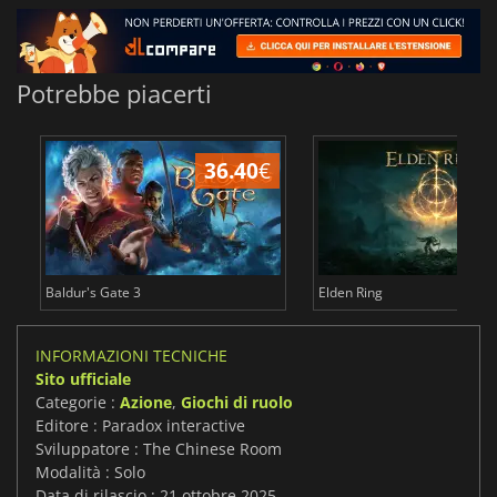
Potrebbe piacerti
36.40
€
2
Baldur's Gate 3
Elden Ring
INFORMAZIONI TECNICHE
Sito ufficiale
Categorie :
Azione
,
Giochi di ruolo
Editore : Paradox interactive
Sviluppatore : The Chinese Room
Modalità : Solo
Data di rilascio : 21 ottobre 2025