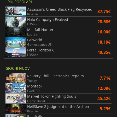
I PIÙ POPOLARI
Assassin's Creed Black Flag Resynced
37.75€
Kinguin
Halo Campaign Evolved
28.68€
LDShop
Mistfall Hunter
16.00€
LootBar
Palworld
18.19€
Gamesplanet US
Forza Horizon 6
40.35€
LDShop
GIOCHI NUOVI
ReStory Chill Electronics Repairs
7.71€
Yuplay
Montabi
12.09€
LOADED
Marvel Tokon Fighting Souls
45.42€
Game Boost
HellSlave 2 Judgment of the Archon
5.29€
Kinguin
Big Walk