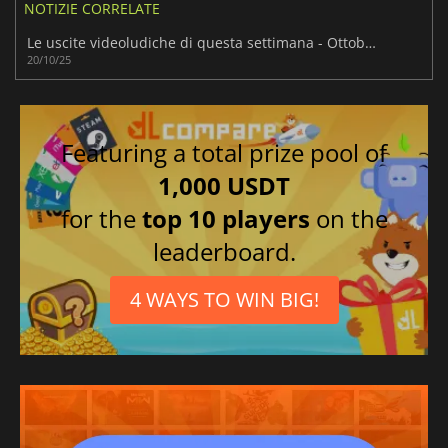
NOTIZIE CORRELATE
Le uscite videoludiche di questa settimana - Ottobre 2025 (Settimana 43)
20/10/25
Featuring a total prize pool of
1,000 USDT
for the
top 10 players
on the
leaderboard.
4 WAYS TO WIN BIG!