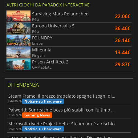
ALTRI GIOCHI DA PARADOX INTERACTIVE
Surviving Mars Relaunched
22.06€
K4G
Europa Universalis 5
36.46€
K4G
FOUNDRY
26.14€
Eneba
Millennia
13.44€
Kinguin
Prison Architect 2
29.87€
GAMESEAL
DI TENDENZA
Steam Frame: il prezzo trapelato spegne i sogni di un VR economico
Notizie su Hardware
04/08/26
Palworld: Sunreach e boss più stabili con l'ultimo update
Gaming News
31/07/26
Microsoft rivede Project Helix: Steam ora è a rischio
Notizie su Hardware
29/07/26
Le mappe dei malware e un attacco a Discord hanno colpito Meccha Chameleon