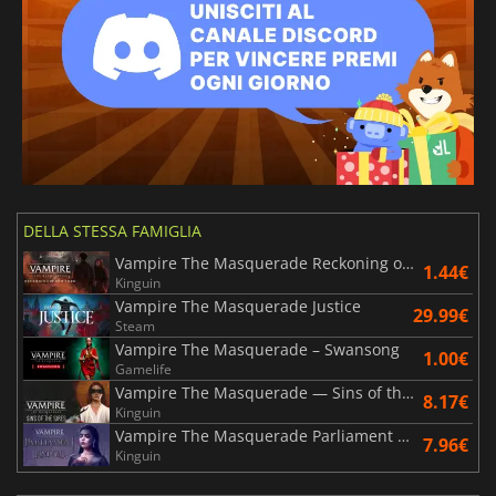
DELLA STESSA FAMIGLIA
Vampire The Masquerade Reckoning of New York
1.44€
Kinguin
Vampire The Masquerade Justice
29.99€
Steam
Vampire The Masquerade – Swansong
1.00€
Gamelife
Vampire The Masquerade — Sins of the Sires
8.17€
Kinguin
Vampire The Masquerade Parliament of Knives
7.96€
Kinguin