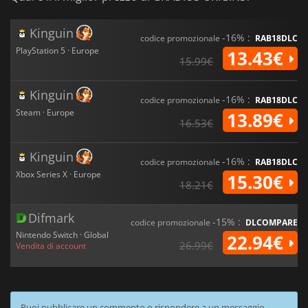
Kinguin
-16% :
codice promozionale
RAB18DLC
PlayStation 5 · Europe
13.43€
15.99€
Kinguin
-16% :
codice promozionale
RAB18DLC
Steam · Europe
13.89€
16.53€
Kinguin
-16% :
codice promozionale
RAB18DLC
Xbox Series X · Europe
15.30€
18.21€
Difmark
-15% :
codice promozionale
DLCOMPARE
Nintendo Switch · Global
22.94€
26.99€
Vendita di account
Puoi pubblicare un commento o rispondere a un messaggio