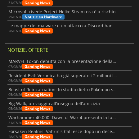
Gaming News
31/07/26
Microsoft rivede Project Helix: Steam ora è a rischio
Notizie su Hardware
29/07/26
Le mappe dei malware e un attacco a Discord hanno colpito Meccha Chameleon
Gaming News
28/07/26
NOTIZIE, OFFERTE
MARVEL Tōkon debutta con la presentazione della roadmap per il primo anno
Gaming News
07/08/26
Resident Evil: Veronica ha già superato i 2 milioni liste dei desideri
Gaming News
05/08/26
Beast of Reincarnation: lo studio dietro Pokémon su una nuova strada
Gaming News
05/08/26
Big Walk, un viaggio all’insegna dell’amicizia
Gaming News
05/08/26
Warhammer 40.000: Dawn of War 4 presenta la fazione dei Necron
Gaming News
31/07/26
Forsaken Realms: Vahrin's Call esce dopo un decennio di sviluppo
Gaming News
28/07/26