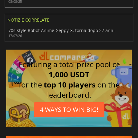
08/08/25
NOTIZIE CORRELATE
70s-style Robot Anime Geppy-X, torna dopo 27 anni
17/07/26
Featuring a total prize pool of
1,000 USDT
for the
top 10 players
on the
leaderboard.
4 WAYS TO WIN BIG!