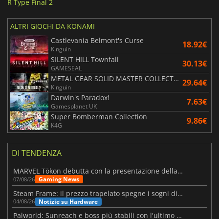
R Type Final 2
ALTRI GIOCHI DA KONAMI
Castlevania Belmont's Curse
18.92€
Kinguin
SILENT HILL Townfall
30.13€
GAMESEAL
METAL GEAR SOLID MASTER COLLECTION Vol.2
29.64€
Kinguin
Darwin's Paradox!
7.63€
Gamesplanet UK
Super Bomberman Collection
9.86€
K4G
DI TENDENZA
MARVEL Tōkon debutta con la presentazione della roadmap per il primo anno
Gaming News
07/08/26
Steam Frame: il prezzo trapelato spegne i sogni di un VR economico
Notizie su Hardware
04/08/26
Palworld: Sunreach e boss più stabili con l'ultimo update