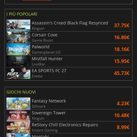
I PIÙ POPOLARI
Assassin's Creed Black Flag Resynced
37.75€
Kinguin
Corsair Cove
16.80€
Game Boost
Palworld
18.16€
Gamesplanet US
Mistfall Hunter
15.95€
LootBar
EA SPORTS FC 27
45.73€
Eneba
GIOCHI NUOVI
Fantasy Network
4.23€
Difmark
Sovereign Tower
10.48€
Kinguin
ReStory Chill Electronics Repairs
8.99€
Instant Gaming
Montabi