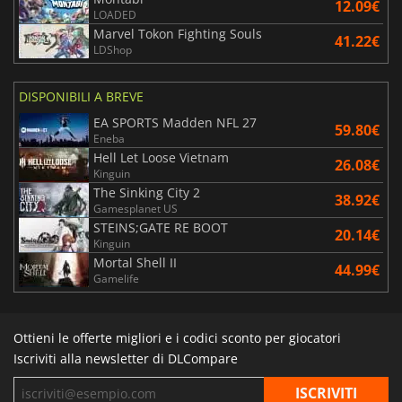
12.09€
LOADED
Marvel Tokon Fighting Souls
41.22€
LDShop
DISPONIBILI A BREVE
EA SPORTS Madden NFL 27
59.80€
Eneba
Hell Let Loose Vietnam
26.08€
Kinguin
The Sinking City 2
38.92€
Gamesplanet US
STEINS;GATE RE BOOT
20.14€
Kinguin
Mortal Shell II
44.99€
Gamelife
Ottieni le offerte migliori e i codici sconto per giocatori
Iscriviti alla newsletter di DLCompare