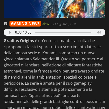
GAMING NEWS
AlexP
-
11 lug 2025, 12:00
Gradius Origins
è un'entusiasmante raccolta che
ripropone i classici sparatutto a scorrimento laterale
della famosa serie di Konami, compreso un nuovo
gioco chiamato Salamander III. Questo set permette ai
giocatori di lanciarsi nell'azione di pilotare fantastiche
astronavi, come la famosa Vic Viper, attraverso ondate
di nemici alieni in ambientazioni spaziali colorate e
pericolose. La serie è amata per il suo gameplay
difficile, l'esclusivo sistema di potenziamenti e la
famosa frase "Spara al nucleo!", una parte
fondamentale delle grandi battaglie contro i boss in cui
i giocatori mirano ai punti deboli delle gigantesche navi