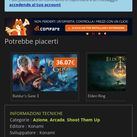
accedendo al tuo account
Potrebbe piacerti
36.07
€
2
Baldur's Gate 3
Elden Ring
INFORMAZIONI TECNICHE
Categorie :
Azione
,
Arcade
,
Shoot Them Up
Editore : Konami
Sviluppatore : Konami