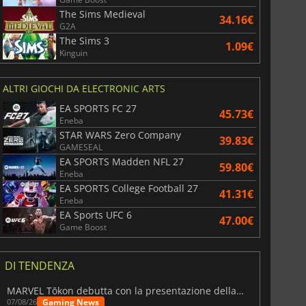
The Sims Medieval
34.16€
G2A
The Sims 3
1.09€
Kinguin
ALTRI GIOCHI DA ELECTRONIC ARTS
EA SPORTS FC 27
45.73€
Eneba
STAR WARS Zero Company
39.83€
GAMESEAL
EA SPORTS Madden NFL 27
59.80€
Eneba
EA SPORTS College Football 27
41.31€
Eneba
EA Sports UFC 6
47.00€
Game Boost
DI TENDENZA
MARVEL Tōkon debutta con la presentazione della roadmap per il primo anno
Gaming News
07/08/26