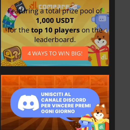
Featuring a total prize pool of
1,000 USDT
for the
top 10 players
on the
leaderboard.
4 WAYS TO WIN BIG!