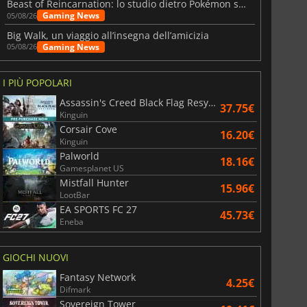
Beast of Reincarnation: lo studio dietro Pokémon su una nuova strada
Gaming News
05/08/26
Big Walk, un viaggio all’insegna dell’amicizia
Gaming News
05/08/26
I PIÙ POPOLARI
Assassin's Creed Black Flag Resynced
37.75€
Kinguin
Corsair Cove
16.20€
Kinguin
Palworld
18.16€
Gamesplanet US
Mistfall Hunter
15.96€
LootBar
EA SPORTS FC 27
45.73€
Eneba
GIOCHI NUOVI
Fantasy Network
4.25€
Difmark
Sovereign Tower