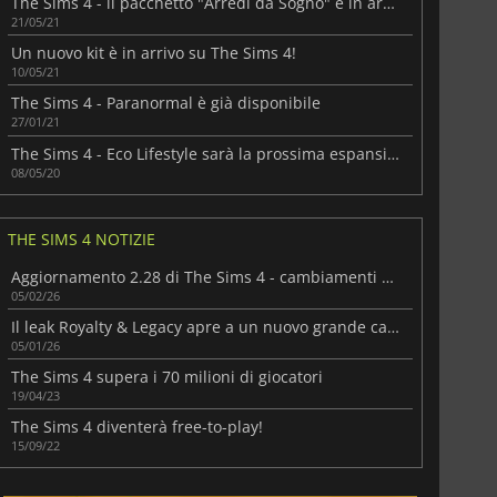
The Sims 4 - il pacchetto "Arredi da Sogno" è in arrivo!
21/05/21
Un nuovo kit è in arrivo su The Sims 4!
10/05/21
The Sims 4 - Paranormal è già disponibile
27/01/21
The Sims 4 - Eco Lifestyle sarà la prossima espansione!
08/05/20
THE SIMS 4 NOTIZIE
Aggiornamento 2.28 di The Sims 4 - cambiamenti che piaceranno
05/02/26
Il leak Royalty & Legacy apre a un nuovo grande capitolo di The Sims 4
05/01/26
The Sims 4 supera i 70 milioni di giocatori
19/04/23
The Sims 4 diventerà free-to-play!
15/09/22