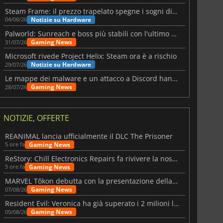
Steam Frame: il prezzo trapelato spegne i sogni di un VR economico
Notizie su Hardware
04/08/26
Palworld: Sunreach e boss più stabili con l'ultimo update
Gaming News
31/07/26
Microsoft rivede Project Helix: Steam ora è a rischio
Notizie su Hardware
29/07/26
Le mappe dei malware e un attacco a Discord hanno colpito Meccha Chameleon
Gaming News
28/07/26
NOTIZIE, OFFERTE
REANIMAL lancia ufficialmente il DLC The Prisoner
Gaming News
5 ore fa
ReStory: Chill Electronics Repairs fa rivivere la nostalgia degli anni 2000
Gaming News
5 ore fa
MARVEL Tōkon debutta con la presentazione della roadmap per il primo anno
Gaming News
07/08/26
Resident Evil: Veronica ha già superato i 2 milioni liste dei desideri
Gaming News
05/08/26