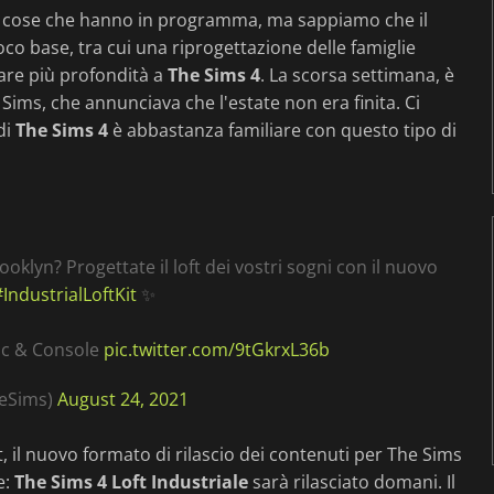
re cose che hanno in programma, ma sappiamo che il
co base, tra cui una riprogettazione delle famiglie
dare più profondità a
The Sims 4
. La scorsa settimana, è
 Sims, che annunciava che l'estate non era finita. Ci
di
The Sims 4
è abbastanza familiare con questo tipo di
oklyn? Progettate il loft dei vostri sogni con il nuovo
#IndustrialLoftKit
✨
Mac & Console
pic.twitter.com/9tGkrxL36b
heSims)
August 24, 2021
t, il nuovo formato di rilascio dei contenuti per The Sims
e:
The Sims 4 Loft Industriale
sarà rilasciato domani. Il