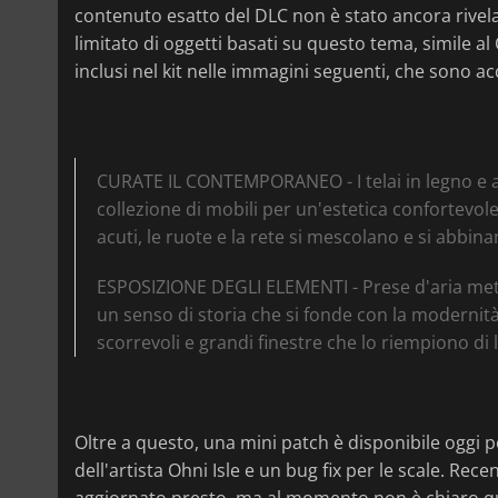
contenuto esatto del DLC non è stato ancora rivela
limitato di oggetti basati su questo tema, simile al
inclusi nel kit nelle immagini seguenti, che sono a
CURATE IL CONTEMPORANEO - I telai in legno e a
collezione di mobili per un'estetica confortevole
acuti, le ruote e la rete si mescolano e si abbi
ESPOSIZIONE DEGLI ELEMENTI - Prese d'aria meta
un senso di storia che si fonde con la modernit
scorrevoli e grandi finestre che lo riempiono di 
Oltre a questo, una mini patch è disponibile oggi 
dell'artista Ohni Isle e un bug fix per le scale. Re
aggiornato presto, ma al momento non è chiaro 