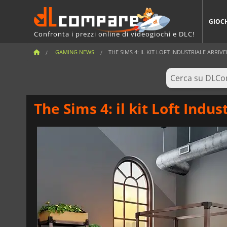
GIOC
Confronta i prezzi online di videogiochi e DLC!
GAMING NEWS
THE SIMS 4: IL KIT LOFT INDUSTRIALE ARRIV
The Sims 4: il kit Loft Indu