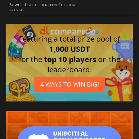
Palworld si incrocia con Terraria
26/12/24
Featuring a total prize pool of
1,000 USDT
for the
top 10 players
on the
leaderboard.
4 WAYS TO WIN BIG!