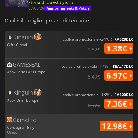
storia di questo gioco
27/06/26
Aggiornamenti & Patch
Qual è il il miglior prezzo di Terraria?
Kinguin
-24% :
codice promozionale
RAB28DLC
Gift · Global
1.38€
1.82€
GAMESEAL
-17% :
codice promozionale
SEAL17DLC
Xbox Series X · Europe
6.97€
8.40€
Kinguin
-18% :
codice promozionale
RAB20DLC
Xbox One · Europe
7.36€
8.97€
Gamelife
12.98€
Consegna · Italy
Usato