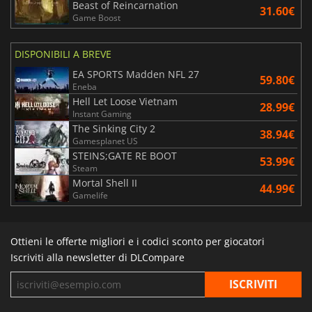
Beast of Reincarnation
31.60€
Game Boost
DISPONIBILI A BREVE
EA SPORTS Madden NFL 27
59.80€
Eneba
Hell Let Loose Vietnam
28.99€
Instant Gaming
The Sinking City 2
38.94€
Gamesplanet US
STEINS;GATE RE BOOT
53.99€
Steam
Mortal Shell II
44.99€
Gamelife
Ottieni le offerte migliori e i codici sconto per giocatori
Iscriviti alla newsletter di DLCompare