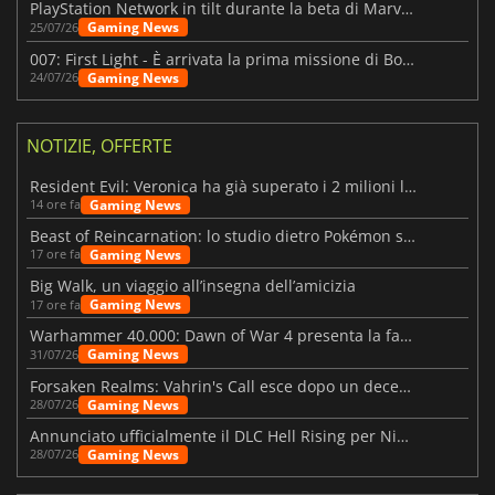
PlayStation Network in tilt durante la beta di Marvel Tōkon
Gaming News
25/07/26
007: First Light - È arrivata la prima missione di Bond dopo il lancio
Gaming News
24/07/26
NOTIZIE, OFFERTE
Resident Evil: Veronica ha già superato i 2 milioni liste dei desideri
Gaming News
14 ore fa
Beast of Reincarnation: lo studio dietro Pokémon su una nuova strada
Gaming News
17 ore fa
Big Walk, un viaggio all’insegna dell’amicizia
Gaming News
17 ore fa
Warhammer 40.000: Dawn of War 4 presenta la fazione dei Necron
Gaming News
31/07/26
Forsaken Realms: Vahrin's Call esce dopo un decennio di sviluppo
Gaming News
28/07/26
Annunciato ufficialmente il DLC Hell Rising per Nioh 3
Gaming News
28/07/26