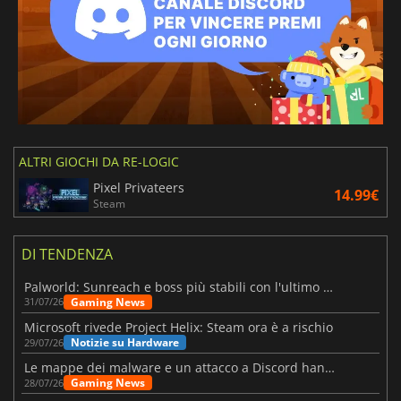
ALTRI GIOCHI DA RE-LOGIC
Pixel Privateers
14.99€
Steam
DI TENDENZA
Palworld: Sunreach e boss più stabili con l'ultimo update
Gaming News
31/07/26
Microsoft rivede Project Helix: Steam ora è a rischio
Notizie su Hardware
29/07/26
Le mappe dei malware e un attacco a Discord hanno colpito Meccha Chameleon
Gaming News
28/07/26