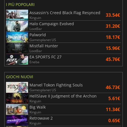
I PIÙ POPOLARI
Assassin's Creed Black Flag Resynced
33.54€
Kinguin
Halo Campaign Evolved
31.20€
LootBar
Palworld
18.17€
Gamesplanet US
Mistfall Hunter
15.96€
LootBar
EA SPORTS FC 27
45.76€
Eneba
GIOCHI NUOVI
Marvel Tokon Fighting Souls
46.73€
Gamesplanet US
HellSlave II Judgment of the Archon
5.61€
Kinguin
Big Walk
11.34€
Kinguin
Retrowave 2
0.65€
Kinguin