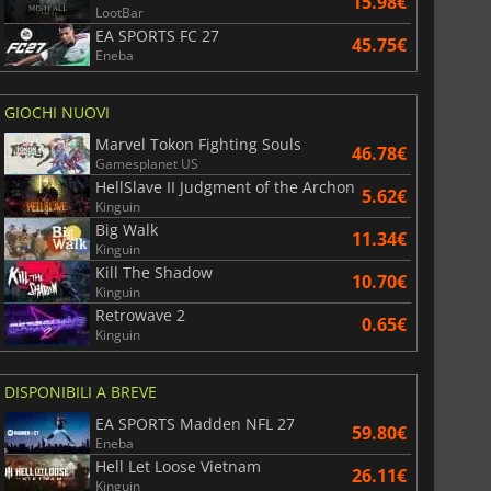
15.98€
LootBar
EA SPORTS FC 27
45.75€
Eneba
GIOCHI NUOVI
Marvel Tokon Fighting Souls
46.78€
Gamesplanet US
HellSlave II Judgment of the Archon
5.62€
Kinguin
Big Walk
11.34€
Kinguin
Kill The Shadow
10.70€
Kinguin
Retrowave 2
0.65€
Kinguin
DISPONIBILI A BREVE
EA SPORTS Madden NFL 27
59.80€
Eneba
Hell Let Loose Vietnam
26.11€
Kinguin