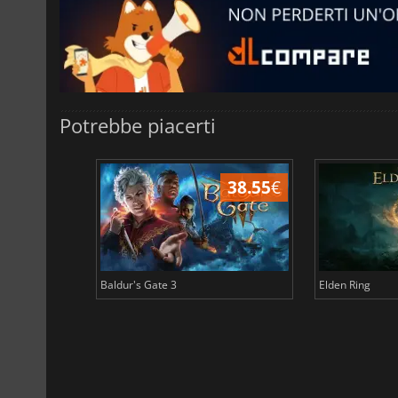
Potrebbe piacerti
45.12
€
38.55
€
Baldur's Gate 3
Elden Ring