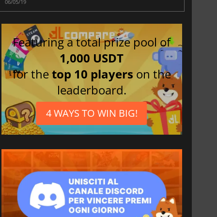
06/05/19
Featuring a total prize pool of
1,000 USDT
for the
top 10 players
on the
leaderboard.
4 WAYS TO WIN BIG!