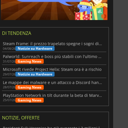
DI TENDENZA
Steam Frame: il prezzo trapelato spegne i sogni di un VR economico
Notizie su Hardware
04/08/26
Palworld: Sunreach e boss più stabili con l'ultimo update
Gaming News
31/07/26
Microsoft rivede Project Helix: Steam ora è a rischio
Notizie su Hardware
29/07/26
Le mappe dei malware e un attacco a Discord hanno colpito Meccha Chameleon
Gaming News
28/07/26
PlayStation Network in tilt durante la beta di Marvel Tōkon
Gaming News
25/07/26
NOTIZIE, OFFERTE