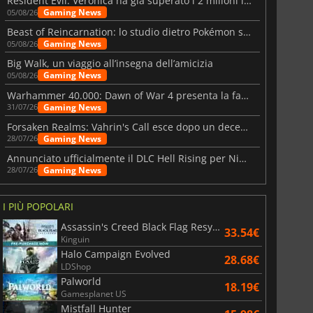
Resident Evil: Veronica ha già superato i 2 milioni liste dei desideri
Gaming News
05/08/26
Beast of Reincarnation: lo studio dietro Pokémon su una nuova strada
Gaming News
05/08/26
Big Walk, un viaggio all’insegna dell’amicizia
Gaming News
05/08/26
Warhammer 40.000: Dawn of War 4 presenta la fazione dei Necron
Gaming News
31/07/26
Forsaken Realms: Vahrin's Call esce dopo un decennio di sviluppo
Gaming News
28/07/26
6.76
€
15.48
€
Annunciato ufficialmente il DLC Hell Rising per Nioh 3
Gaming News
28/07/26
I PIÙ POPOLARI
War WARHAMMER 3
Lies Of P
Assassin's Creed Black Flag Resynced
33.54€
Kinguin
Halo Campaign Evolved
28.68€
LDShop
Palworld
18.19€
Gamesplanet US
Mistfall Hunter