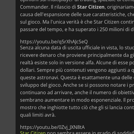
Commander. Il rilascio di
Star Citizen
, originariam
causa dell'espansione delle sue caratteristiche, c
sul gioco. Ma l'unica verità è che Star Citizen conti
passare del tempo, e ha superato i 250 milioni di d
https://youtu.be/q5rXhAJcSeQ
Senza alcuna data di uscita ufficiale in vista, lo 
ricevere denaro che proviene principalmente da gio
realtà esiste solo in versione alfa. Alcune di esse
dollari. Sempre più contenuti vengono aggiunti a q
queste astronavi. Questa è esattamente una delle 
sviluppo del gioco. Anche se si possono notare i p
continuano ad arrivare, anche il numero di obiettivi
sembrano aumentare in modo esponenziale. Il pro
mostro che inghiotte tutto ciò che gli si lancia c
quali limiti avrà.
https://youtu.be/0Zvj_JXN8tA
Star Citizen
non sembra essere in grado di soddisfar