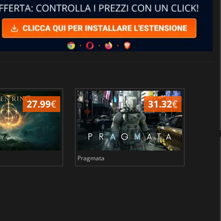
27.99
€
31.32
€
Pragmata
Total 