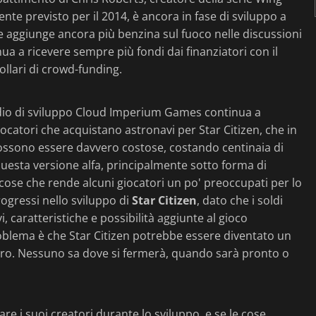
ente previsto per il 2014, è ancora in fase di sviluppo a
he aggiunge ancora più benzina sul fuoco nelle discussioni
nua a ricevere sempre più fondi dai finanziatori con il
ollari di crowd-funding.
studio di sviluppo Cloud Imperium Games continua a
catori che acquistano astronavi per Star Citizen, che in
 possono essere davvero costose, costando centinaia di
uesta versione alfa, principalmente sotto forma di
cose che rende alcuni giocatori un po' preoccupati per lo
rogressi nello sviluppo di
Star Citizen
, dato che i soldi
, caratteristiche e possibilità aggiunte al gioco
blema è che Star Citizen potrebbe essere diventato un
ontro. Nessuno sa dove si fermerà, quando sarà pronto o
e i suoi creatori durante lo sviluppo, e se le cose