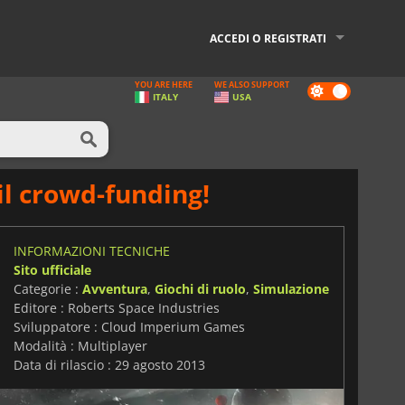
ACCEDI O REGISTRATI
YOU ARE HERE
WE ALSO SUPPORT
Dark
ITALY
USA
mode
 il crowd-funding!
INFORMAZIONI TECNICHE
Sito ufficiale
Categorie :
Avventura
,
Giochi di ruolo
,
Simulazione
Editore : Roberts Space Industries
Sviluppatore : Cloud Imperium Games
Modalità : Multiplayer
Data di rilascio : 29 agosto 2013