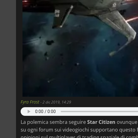
Fyra Frost
-
2 dic 2019, 14:29
La polemica sembra seguire
Star Citizen
ovunque f
su ogni forum sui videogiochi supportano questo fa
opinioni sul multiplayer di trading spaziale di com