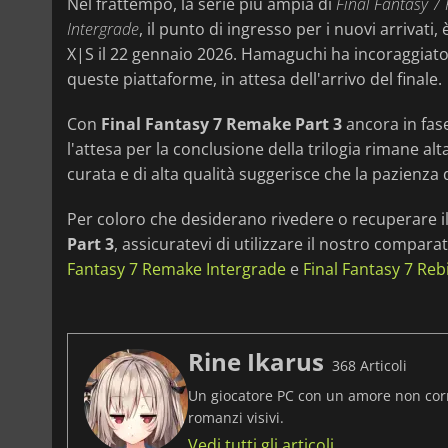
Nel frattempo, la serie più ampia di
Final Fantasy 7
Intergrade
, il punto di ingresso per i nuovi arrivati
X|S il 22 gennaio 2026. Hamaguchi ha incoraggiato 
queste piattaforme, in attesa dell'arrivo del finale.
Con
Final Fantasy 7 Remake Part 3
ancora in fase
l'attesa per la conclusione della trilogia rimane al
curata e di alta qualità suggerisce che la pazienza 
Per coloro che desiderano rivedere o recuperare il 
Part 3
, assicuratevi di utilizzare il nostro compara
Fantasy 7 Remake Intergrade
e
Final Fantasy 7 Reb
Rine Ikarus
368 Articoli
Un giocatore PC con un amore non corrisp
romanzi visivi.
Vedi tutti gli articoli