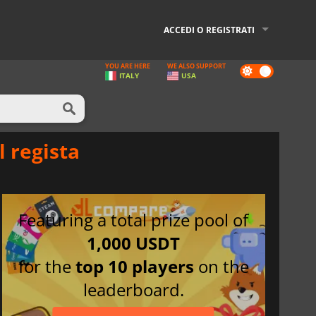
ACCEDI O REGISTRATI
YOU ARE HERE
WE ALSO SUPPORT
Dark
ITALY
USA
mode
l regista
Featuring a total prize pool of
1,000 USDT
for the
top 10 players
on the
leaderboard.