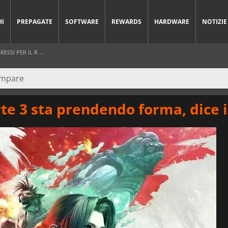
HI
PREPAGATE
SOFTWARE
REWARDS
HARDWARE
NOTIZIE
SI PER IL R ...
e 3 sta prendendo forma, dice i