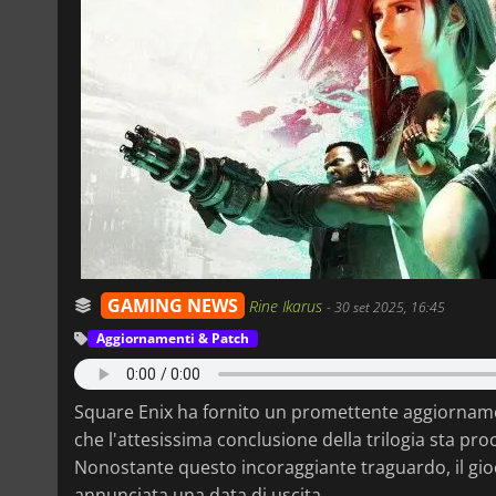
GAMING NEWS
Rine Ikarus
-
30 set 2025, 16:45
Aggiornamenti & Patch
Square Enix ha fornito un promettente aggiorna
che l'attesissima conclusione della trilogia sta pr
Nonostante questo incoraggiante traguardo, il gioc
annunciata una data di uscita.