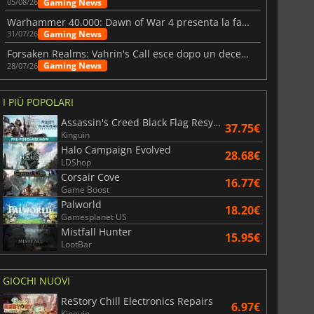
Gaming News
05/08/26
Warhammer 40.000: Dawn of War 4 presenta la fazione dei Necron
Gaming News
31/07/26
Forsaken Realms: Vahrin's Call esce dopo un decennio di sviluppo
Gaming News
28/07/26
I PIÙ POPOLARI
Assassin's Creed Black Flag Resynced
37.75€
Kinguin
Halo Campaign Evolved
28.68€
LDShop
Corsair Cove
16.77€
Game Boost
Palworld
18.20€
Gamesplanet US
Mistfall Hunter
15.95€
LootBar
GIOCHI NUOVI
ReStory Chill Electronics Repairs
6.97€
Kinguin