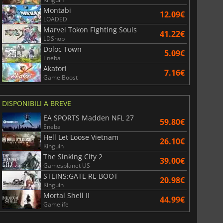
Montabi
12.09€
LOADED
Marvel Tokon Fighting Souls
41.22€
LDShop
Doloc Town
5.09€
Eneba
Akatori
7.16€
Game Boost
DISPONIBILI A BREVE
EA SPORTS Madden NFL 27
59.80€
Eneba
Hell Let Loose Vietnam
26.10€
Kinguin
The Sinking City 2
39.00€
Gamesplanet US
STEINS;GATE RE BOOT
20.98€
Kinguin
Mortal Shell II
44.99€
Gamelife