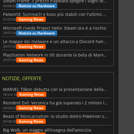
Steam Frame: il prezzo trapelato spegne i sogni di un VR economico
Notizie su Hardware
04/08/26
Palworld: Sunreach e boss più stabili con l'ultimo update
Gaming News
31/07/26
Microsoft rivede Project Helix: Steam ora è a rischio
Notizie su Hardware
29/07/26
Le mappe dei malware e un attacco a Discord hanno colpito Meccha Chameleon
Gaming News
28/07/26
PlayStation Network in tilt durante la beta di Marvel Tōkon
Gaming News
25/07/26
NOTIZIE, OFFERTE
MARVEL Tōkon debutta con la presentazione della roadmap per il primo anno
Gaming News
18 ore fa
Resident Evil: Veronica ha già superato i 2 milioni liste dei desideri
Gaming News
05/08/26
Beast of Reincarnation: lo studio dietro Pokémon su una nuova strada
Gaming News
05/08/26
Big Walk, un viaggio all’insegna dell’amicizia