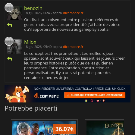
benozin
18 giu 2026, 06:46
sopra
dlcompare.fr
On dirait un croisement entre plusieurs références du
genre, mais avec sa propre identité. J'ai hâte de voir ce
qu'il apportera de nouveau au gameplay spatial
Milox
18 giu 2026, 05:40
sopra
dlcompare.fr
Le concept est très prometteur. Les meilleurs jeux
spatiaux sont souvent ceux qui laissent les joueurs créer
leurs propres histoires plutôt que de les guider en
permanence. Entre exploration, construction et
personnalisation, il y a un vrai potentiel pour des
centaines d'heures de jeu
Potrebbe piacerti
36.07
€
2