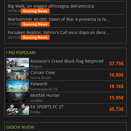
Big Walk, un viaggio all’insegna dell’amicizia
Gaming News
05/08/26
Warhammer 40.000: Dawn of War 4 presenta la fazione dei Necron
Gaming News
31/07/26
Forsaken Realms: Vahrin's Call esce dopo un decennio di sviluppo
Gaming News
28/07/26
I PIÙ POPOLARI
Assassin's Creed Black Flag Resynced
37.75€
Kinguin
Corsair Cove
16.80€
Game Boost
Palworld
18.16€
Gamesplanet US
Mistfall Hunter
15.95€
LootBar
EA SPORTS FC 27
45.73€
Eneba
GIOCHI NUOVI