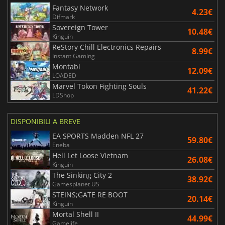
Fantasy Network
4.23€
Difmark
Sovereign Tower
10.48€
Kinguin
ReStory Chill Electronics Repairs
8.99€
Instant Gaming
Montabi
12.09€
LOADED
Marvel Tokon Fighting Souls
41.22€
LDShop
DISPONIBILI A BREVE
EA SPORTS Madden NFL 27
59.80€
Eneba
Hell Let Loose Vietnam
26.08€
Kinguin
The Sinking City 2
38.92€
Gamesplanet US
STEINS;GATE RE BOOT
20.14€
Kinguin
Mortal Shell II
44.99€
Gamelife