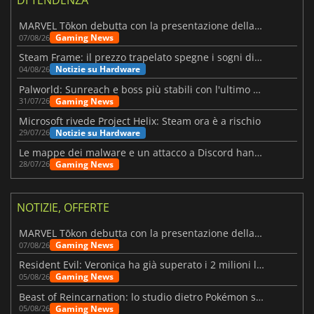
DI TENDENZA
MARVEL Tōkon debutta con la presentazione della roadmap per il primo anno
Gaming News
07/08/26
Steam Frame: il prezzo trapelato spegne i sogni di un VR economico
Notizie su Hardware
04/08/26
Palworld: Sunreach e boss più stabili con l'ultimo update
Gaming News
31/07/26
Microsoft rivede Project Helix: Steam ora è a rischio
Notizie su Hardware
29/07/26
Le mappe dei malware e un attacco a Discord hanno colpito Meccha Chameleon
Gaming News
28/07/26
NOTIZIE, OFFERTE
MARVEL Tōkon debutta con la presentazione della roadmap per il primo anno
Gaming News
07/08/26
Resident Evil: Veronica ha già superato i 2 milioni liste dei desideri
Gaming News
05/08/26
Beast of Reincarnation: lo studio dietro Pokémon su una nuova strada
Gaming News
05/08/26