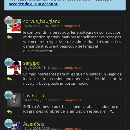
accedendo al tuo account
corvus_haugland
18 giu 2026, 13:07
sopra
dlcompare.fr
Je comprends l'intérêt pour les amateurs de construction
et de gestion spatiale, mais personnellement ce n'est pas
vraiment mon type de jeu. Les simulations très poussées
demandent souvent beaucoup de temps et
d'investissement
sergipd
18 giu 2026, 11:16
sopra
dlcompare.es
Lo más interesante para mí es que no parece un juego de
ir a lo loco sin más, sino uno donde cada decisión sobre la
nave y la base puede importar mucho
LaviBorra
18 giu 2026, 10:19
sopra
dlcompare.es
Si Shiro Games lo pule bien, puede acabar siendo uno de
los grandes nombres de la simulación espacial en PC.
AizenReis
18 giu 2026, 09:39
sopra
dlcompare.es