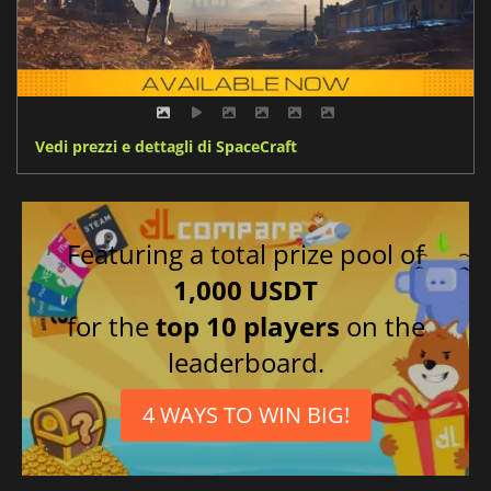
Vedi prezzi e dettagli di SpaceCraft
Featuring a total prize pool of
1,000 USDT
for the
top 10 players
on the
leaderboard.
4 WAYS TO WIN BIG!