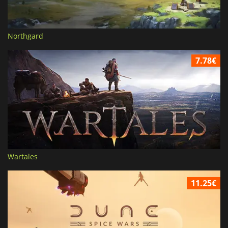
Northgard
7.78€
Wartales
11.25€