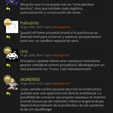
Me gusta que no se quede solo en “mira planetas
bonitos”, sino que también meta logística,
automatización y construcción de naves.
Paltodrilo
18 giu 2026, 08:57
sopra
dlcompare.es
SpaceCraft tiene una pinta brutal si lo que buscas es
libertad total para construir y explorar, porque parece
justo eso: un sandbox espacial en serio.
Uny
18 giu 2026, 08:47
sopra
dlcompare.fr
Simulation spatiale ultime avec vaisseaux modulaires,
gestion orbitale et univers procédural, développé par un
seul passionné sur 15 ans, c'est impressionnant.
M0ЯĐRΕĐ
18 giu 2026, 07:22
sopra
dlcompare.fr
Le jeu semble vouloir pousser plus loin la construction
spatiale avec une approche très libre et ambitieuse. La
possibilité de concevoir ses propres vaisseaux et stations
promet beaucoup de créativité, même si ce genre de jeu
dépend énormément de la profondeur de ses systèmes
et de son équilibrage