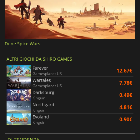
Dune Spice Wars
ALTRI GIOCHI DA SHIRO GAMES
Farever
12.67€
Gamesplanet US
Wartales
7.78€
Gamesplanet US
Darksburg
0.49€
Kinguin
Northgard
4.81€
Kinguin
Evoland
0.90€
Kinguin