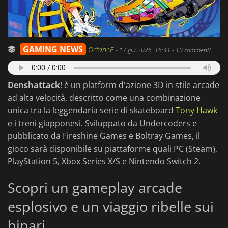
GAMING NEWS
OctaneE
-
17 giu 2026, 16:41
- 10 commenti
Denshattack
! è un platform d'azione 3D in stile arcade
ad alta velocità, descritto come una combinazione
unica tra la leggendaria serie di skateboard
Tony Hawk
e i treni giapponesi. Sviluppato da Undercoders e
pubblicato da Fireshine Games e Boltray Games, il
gioco sarà disponibile su piattaforme quali PC (Steam),
PlayStation 5, Xbox Series X/S e Nintendo Switch 2.
Scopri un gameplay arcade
esplosivo e un viaggio ribelle sui
binari