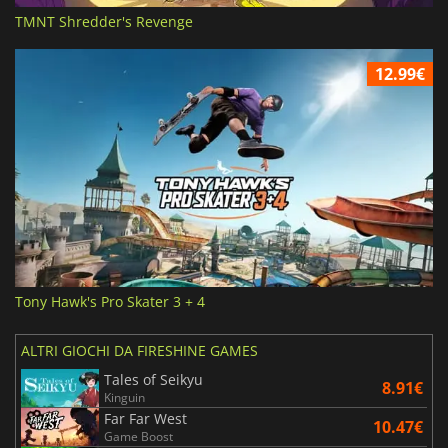
TMNT Shredder's Revenge
12.99€
Tony Hawk's Pro Skater 3 + 4
ALTRI GIOCHI DA FIRESHINE GAMES
Tales of Seikyu
8.91€
Kinguin
Far Far West
10.47€
Game Boost