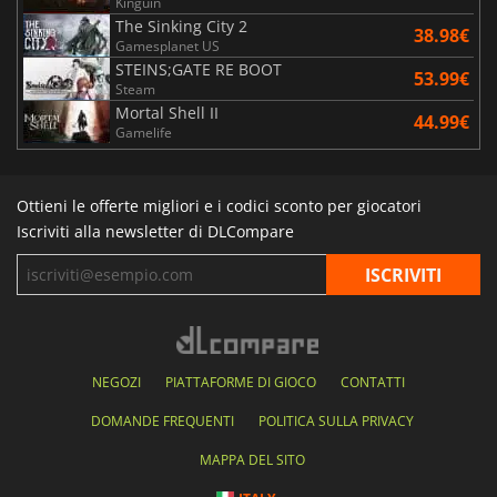
Kinguin
The Sinking City 2
38.98€
Gamesplanet US
STEINS;GATE RE BOOT
53.99€
Steam
Mortal Shell II
44.99€
Gamelife
Ottieni le offerte migliori e i codici sconto per giocatori
Iscriviti alla newsletter di DLCompare
NEGOZI
PIATTAFORME DI GIOCO
CONTATTI
DOMANDE FREQUENTI
POLITICA SULLA PRIVACY
MAPPA DEL SITO