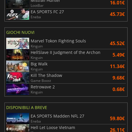
Mistfall Hunter
16.01€
LootBar
EA SPORTS FC 27
45.73€
Eneba
GIOCHI NUOVI
Marvel Tokon Fighting Souls
45.52€
Kinguin
HellSlave II Judgment of the Archon
5.49€
Kinguin
Big Walk
11.34€
Kinguin
Kill The Shadow
9.68€
Game Boost
Retrowave 2
0.68€
Kinguin
DISPONIBILI A BREVE
EA SPORTS Madden NFL 27
59.80€
Eneba
Hell Let Loose Vietnam
26.11€