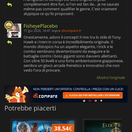
complètement être fun, si l'on est fan de... je ne saurais
même pas comment qualifier le genre. C'est vraiment
atypique ce qu'ils proposent.
FisheyePlacebo
17 giu 2026, 16:47
sopra
dlcompare.fr
Onestamente, adoro il concept! Il mix tra lo stile di Tony
Hawk e i treni in corsa è incredibilmente originale. Il
mondo distopico ha un aspetto elegante, i trick e le
combo sembrano divertentissimi da eseguire e le
battaglie contro i boss giganti sono davvero allettanti.
Con oltre 50 livelli e una forte ambientazione giapponese,
sembra un gioco arcade frenetico e innovativo che non
vedo l'ora di provare.
Mostra l'originale
Potrebbe piacerti
38.54
€
2