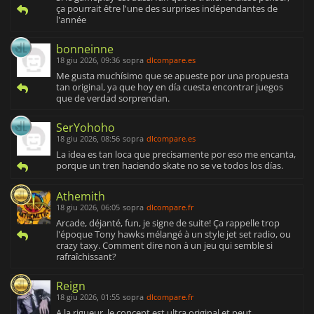
ça pourrait être l'une des surprises indépendantes de
l'année
bonneinne
18 giu 2026, 09:36
sopra
dlcompare.es
Me gusta muchísimo que se apueste por una propuesta
tan original, ya que hoy en día cuesta encontrar juegos
que de verdad sorprendan.
SerYohoho
18 giu 2026, 08:56
sopra
dlcompare.es
La idea es tan loca que precisamente por eso me encanta,
porque un tren haciendo skate no se ve todos los días.
Athemith
18 giu 2026, 06:05
sopra
dlcompare.fr
Arcade, déjanté, fun, je signe de suite! Ça rappelle trop
l'époque Tony hawks mélangé à un style jet set radio, ou
crazy taxy. Comment dire non à un jeu qui semble si
rafraîchissant?
Reign
18 giu 2026, 01:55
sopra
dlcompare.fr
A la rigueur, le concept est ultra original et peut