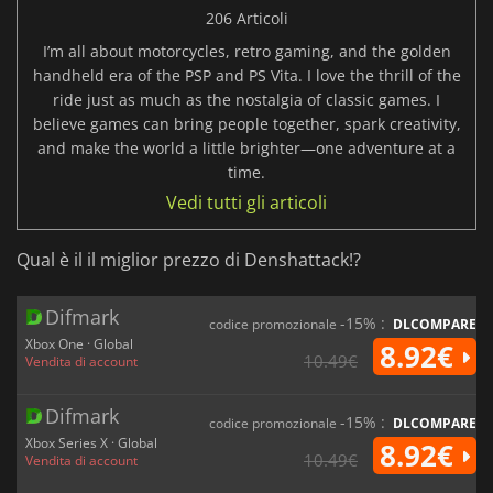
206 Articoli
I’m all about motorcycles, retro gaming, and the golden
handheld era of the PSP and PS Vita. I love the thrill of the
ride just as much as the nostalgia of classic games. I
believe games can bring people together, spark creativity,
and make the world a little brighter—one adventure at a
time.
Vedi tutti gli articoli
Qual è il il miglior prezzo di Denshattack!?
Difmark
-15% :
codice promozionale
DLCOMPARE
Xbox One · Global
8.92€
10.49€
Vendita di account
Difmark
-15% :
codice promozionale
DLCOMPARE
Xbox Series X · Global
8.92€
10.49€
Vendita di account