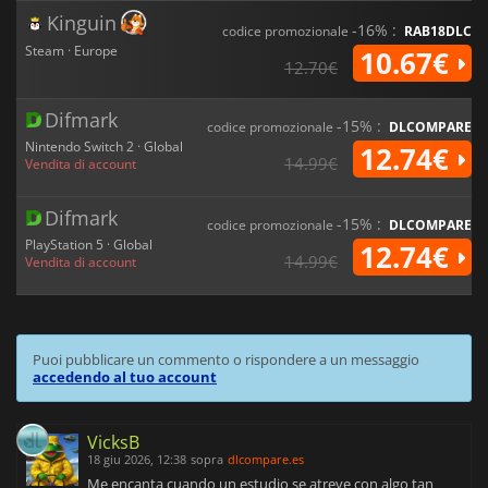
Kinguin
-16% :
codice promozionale
RAB18DLC
Steam · Europe
10.67€
12.70€
Difmark
-15% :
codice promozionale
DLCOMPARE
Nintendo Switch 2 · Global
12.74€
14.99€
Vendita di account
Difmark
-15% :
codice promozionale
DLCOMPARE
PlayStation 5 · Global
12.74€
14.99€
Vendita di account
Puoi pubblicare un commento o rispondere a un messaggio
accedendo al tuo account
VicksB
18 giu 2026, 12:38
sopra
dlcompare.es
Me encanta cuando un estudio se atreve con algo tan