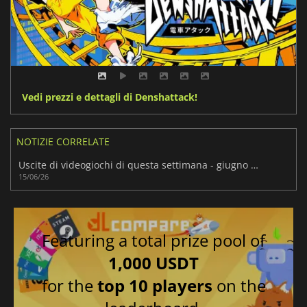
Vedi prezzi e dettagli di Denshattack!
NOTIZIE CORRELATE
Uscite di videogiochi di questa settimana - giugno 2026 (settimana 25)
15/06/26
Featuring a total prize pool of
1,000 USDT
for the
top 10 players
on the