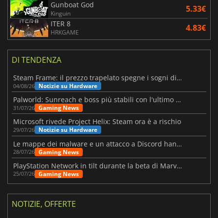
Gunboat God
5.33€
Kinguin
ITER 8
4.83€
HRKGAME
DI TENDENZA
Steam Frame: il prezzo trapelato spegne i sogni di un VR economico
Notizie su Hardware
04/08/26
Palworld: Sunreach e boss più stabili con l'ultimo update
Gaming News
31/07/26
Microsoft rivede Project Helix: Steam ora è a rischio
Notizie su Hardware
29/07/26
Le mappe dei malware e un attacco a Discord hanno colpito Meccha Chameleon
Gaming News
28/07/26
PlayStation Network in tilt durante la beta di Marvel Tōkon
Gaming News
25/07/26
NOTIZIE, OFFERTE