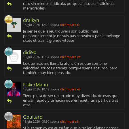
raro sin miedo al ridículo, porque ahí suelen salir ideas
memorables.
draikyn
18 giu 2026, 12:22
sopra
dlcompare.fr
Je pense que le jeu trouvera son public, mais
personnellement je ne suis pas convaincu par le mélange
skate et train à grande vitesse
didi90
18 giu 2026, 11:14
sopra
dlcompare.es
Lo que más me llama la atención es que combine
velocidad, trucos y trenes, porque suena absurdo, pero
también muy bien pensado.
FiskerMann
18 giu 2026, 10:12
sopra
dlcompare.es
Tiene pinta de ser un arcade muy divertido, de esos que
entran rápido y te hacen querer repetir una partida tras
otra.
Goultard
18 giu 2026, 09:50
sopra
dlcompare.fr
Si le gameplay est aussi fun que le trailer le laisse penser,