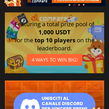
Featuring a total prize pool of
1,000 USDT
for the
top 10 players
on the
leaderboard.
4 WAYS TO WIN BIG!