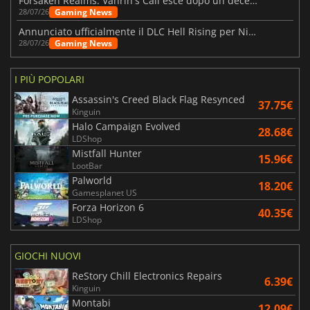
Forsaken Realms: Vahrin's Call esce dopo un decennio di sviluppo
Gaming News
28/07/26
Annunciato ufficialmente il DLC Hell Rising per Nioh 3
Gaming News
28/07/26
I PIÙ POPOLARI
Assassin's Creed Black Flag Resynced
37.75€
Kinguin
Halo Campaign Evolved
28.68€
LDShop
Mistfall Hunter
15.96€
LootBar
Palworld
18.20€
Gamesplanet US
Forza Horizon 6
40.35€
LDShop
GIOCHI NUOVI
ReStory Chill Electronics Repairs
6.39€
Kinguin
Montabi
12.09€