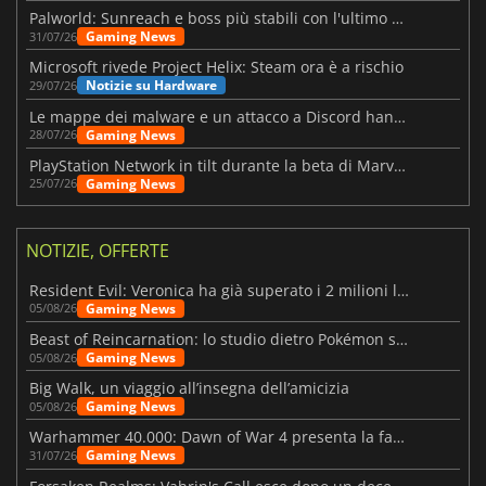
Palworld: Sunreach e boss più stabili con l'ultimo update
Gaming News
31/07/26
Microsoft rivede Project Helix: Steam ora è a rischio
Notizie su Hardware
29/07/26
Le mappe dei malware e un attacco a Discord hanno colpito Meccha Chameleon
Gaming News
28/07/26
PlayStation Network in tilt durante la beta di Marvel Tōkon
Gaming News
25/07/26
NOTIZIE, OFFERTE
Resident Evil: Veronica ha già superato i 2 milioni liste dei desideri
Gaming News
05/08/26
Beast of Reincarnation: lo studio dietro Pokémon su una nuova strada
Gaming News
05/08/26
Big Walk, un viaggio all’insegna dell’amicizia
Gaming News
05/08/26
Warhammer 40.000: Dawn of War 4 presenta la fazione dei Necron
Gaming News
31/07/26