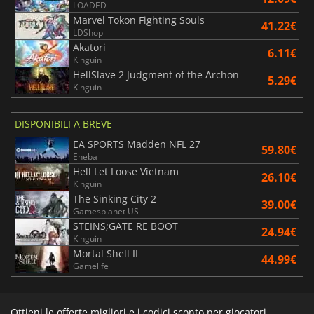
LOADED
Marvel Tokon Fighting Souls
41.22€
LDShop
Akatori
6.11€
Kinguin
HellSlave 2 Judgment of the Archon
5.29€
Kinguin
DISPONIBILI A BREVE
EA SPORTS Madden NFL 27
59.80€
Eneba
Hell Let Loose Vietnam
26.10€
Kinguin
The Sinking City 2
39.00€
Gamesplanet US
STEINS;GATE RE BOOT
24.94€
Kinguin
Mortal Shell II
44.99€
Gamelife
Ottieni le offerte migliori e i codici sconto per giocatori