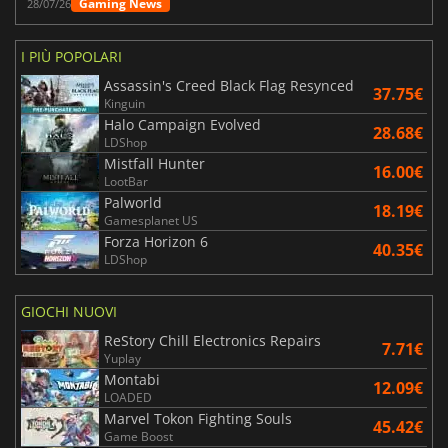
Gaming News
28/07/26
I PIÙ POPOLARI
Assassin's Creed Black Flag Resynced
37.75€
Kinguin
Halo Campaign Evolved
28.68€
LDShop
Mistfall Hunter
16.00€
LootBar
Palworld
18.19€
Gamesplanet US
Forza Horizon 6
40.35€
LDShop
GIOCHI NUOVI
ReStory Chill Electronics Repairs
7.71€
Yuplay
Montabi
12.09€
LOADED
Marvel Tokon Fighting Souls
45.42€
Game Boost