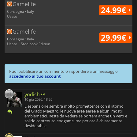
Gamelife
24.99€
Consegna · Italy
Usato
Gamelife
29.99€
Consegna · Italy
Usato
Steelbook Edition
Puoi pubblicare un commento o rispondere a un messaggio
accedendo al tuo account
yodish78
10 giu 2026, 18:26
L'espansione sembra molto promettente con il ritorno
del Grado Maestro, le nuove aree aeree e alcuni mostri
emblematici. Resta da vedere se porterà anche un vero e
solido contenuto endgame, ma per ora è chiaramente
desiderabile