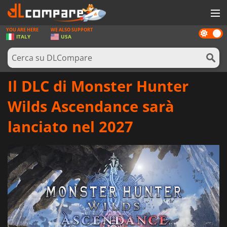
YOU ARE HERE
WE ALSO SUPPORT
Dark
GIOCHI
ITALY
USA
mode
PREPAGATE
SOFTWARE
Il DLC di Monster Hunter
REWARDS
Wilds Ascendance sarà
HARDWARE
lanciato nel 2027
NOTIZIE
ACCEDI O REGISTRATI