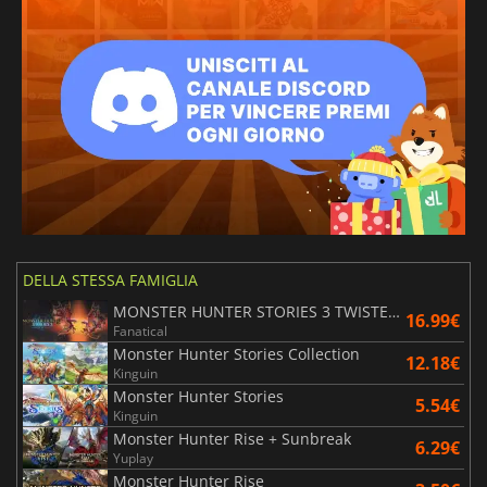
DELLA STESSA FAMIGLIA
MONSTER HUNTER STORIES 3 TWISTED REFLECTION
16.99€
Fanatical
Monster Hunter Stories Collection
12.18€
Kinguin
Monster Hunter Stories
5.54€
Kinguin
Monster Hunter Rise + Sunbreak
6.29€
Yuplay
Monster Hunter Rise