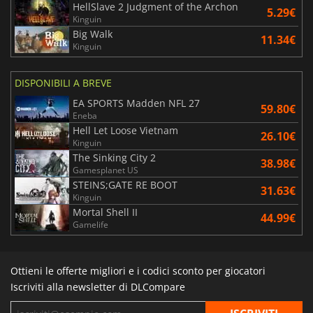
HellSlave 2 Judgment of the Archon
5.29€
Kinguin
Big Walk
11.34€
Kinguin
DISPONIBILI A BREVE
EA SPORTS Madden NFL 27
59.80€
Eneba
Hell Let Loose Vietnam
26.10€
Kinguin
The Sinking City 2
38.98€
Gamesplanet US
STEINS;GATE RE BOOT
31.63€
Kinguin
Mortal Shell II
44.99€
Gamelife
Ottieni le offerte migliori e i codici sconto per giocatori
Iscriviti alla newsletter di DLCompare