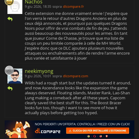
Nachos
9 giu 2026, 18:35
sopra
dlcompare.fr
Cette extension me donne vraiment envie ! J'espère que
l'on verra le retour d'autres Dragons Anciens en plus de
ceux déjà annoncés, et pourquoi pas quelques Dragons
Noirs pour offrir de vrai combats de fin de jeu. J'attends
aussi beaucoup des nouveautés pour les armes. En tant
que joueur Corne de Chasse, je trouve que ma liste de
coups un peu limitée comparée à celle de MH World.
J'espère donc que ce DLC ajoutera plusieurs nouvelles
attaques ou enchaînements afin de rendre l'arme encore
plus variée et satisfaisante à jouer
neekimyong
9 giu 2026, 10:01
sopra
dlcompare.com
Wilds had a rough start but the updates turned it around,
and now Ascendance looks like the expansion the game
always deserved. Floating islands, Master Rank, Lao-Shan
Lung making a comeback after all these years. Capcom
clearly saved the best stuff for this. The Boost Bracer
looks fun too, though I want to see more of how it
actually plays before getting too hyped.