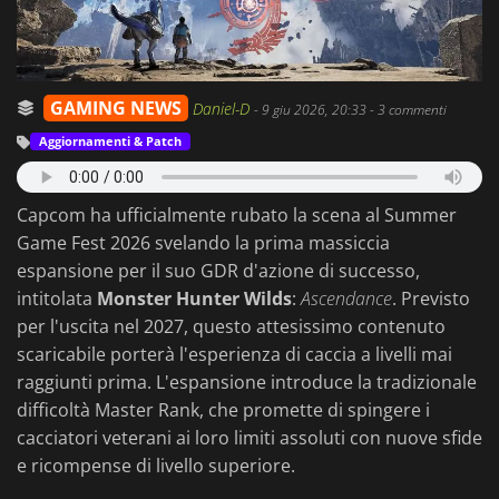
GAMING NEWS
Daniel-D
-
9 giu 2026, 20:33
- 3 commenti
Aggiornamenti & Patch
Capcom ha ufficialmente rubato la scena al Summer
Game Fest 2026 svelando la prima massiccia
espansione per il suo GDR d'azione di successo,
intitolata
Monster Hunter Wilds
:
Ascendance
. Previsto
per l'uscita nel 2027, questo attesissimo contenuto
scaricabile porterà l'esperienza di caccia a livelli mai
raggiunti prima. L'espansione introduce la tradizionale
difficoltà Master Rank, che promette di spingere i
cacciatori veterani ai loro limiti assoluti con nuove sfide
e ricompense di livello superiore.