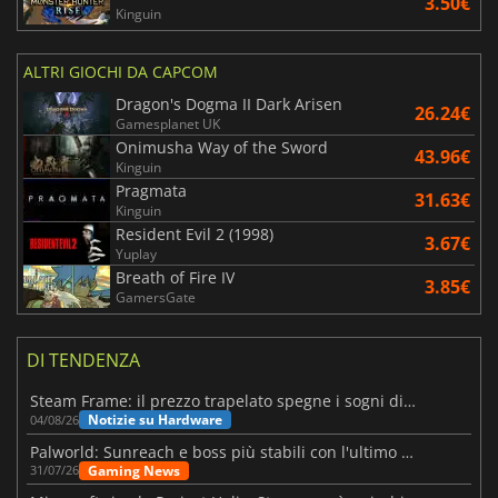
3.50€
Kinguin
ALTRI GIOCHI DA CAPCOM
Dragon's Dogma II Dark Arisen
26.24€
Gamesplanet UK
Onimusha Way of the Sword
43.96€
Kinguin
Pragmata
31.63€
Kinguin
Resident Evil 2 (1998)
3.67€
Yuplay
Breath of Fire IV
3.85€
GamersGate
DI TENDENZA
Steam Frame: il prezzo trapelato spegne i sogni di un VR economico
Notizie su Hardware
04/08/26
Palworld: Sunreach e boss più stabili con l'ultimo update
Gaming News
31/07/26