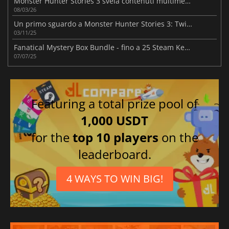
Monster Hunter Stories 3 svela contenuti multimediali pre lancio
08/03/26
Un primo sguardo a Monster Hunter Stories 3: Twisted Reflection
03/11/25
Fanatical Mystery Box Bundle - fino a 25 Steam Key a sorpresa
07/07/25
Featuring a total prize pool of
1,000 USDT
for the
top 10 players
on the
leaderboard.
4 WAYS TO WIN BIG!