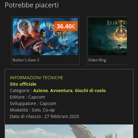
Potrebbe piacerti
36.40
€
2
Baldur's Gate 3
Elden Ring
INFORMAZIONI TECNICHE
Sito ufficiale
Categorie :
Azione
,
Avventura
,
Giochi di ruolo
Editore : Capcom
Sviluppatore : Capcom
Modalità : Solo, Co-op
Data di rilascio : 27 febbraio 2025