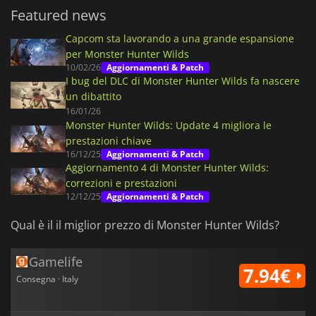
Featured news
Capcom sta lavorando a una grande espansione
per Monster Hunter Wilds
10/02/26
Aggiornamenti & Patch
I bug del DLC di Monster Hunter Wilds fa nascere
un dibattito
16/01/26
Monster Hunter Wilds: Update 4 migliora le
prestazioni chiave
16/12/25
Aggiornamenti & Patch
Aggiornamento 4 di Monster Hunter Wilds:
correzioni e prestazioni
12/12/25
Aggiornamenti & Patch
Qual è il il miglior prezzo di Monster Hunter Wilds?
Gamelife
7.94€
Consegna · Italy