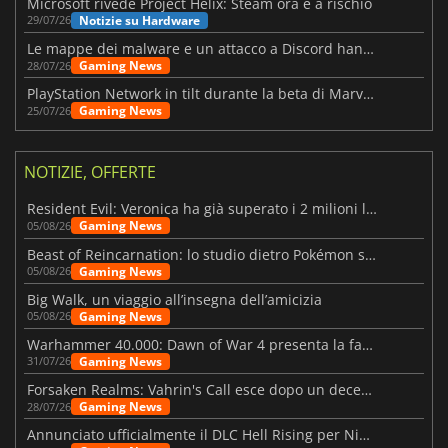
Microsoft rivede Project Helix: Steam ora è a rischio
Notizie su Hardware
29/07/26
Le mappe dei malware e un attacco a Discord hanno colpito Meccha Chameleon
Gaming News
28/07/26
PlayStation Network in tilt durante la beta di Marvel Tōkon
Gaming News
25/07/26
NOTIZIE, OFFERTE
Resident Evil: Veronica ha già superato i 2 milioni liste dei desideri
Gaming News
05/08/26
Beast of Reincarnation: lo studio dietro Pokémon su una nuova strada
Gaming News
05/08/26
Big Walk, un viaggio all’insegna dell’amicizia
Gaming News
05/08/26
Warhammer 40.000: Dawn of War 4 presenta la fazione dei Necron
Gaming News
31/07/26
Forsaken Realms: Vahrin's Call esce dopo un decennio di sviluppo
Gaming News
28/07/26
Annunciato ufficialmente il DLC Hell Rising per Nioh 3