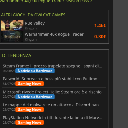
Warhammer 40,000 Rogue Trader Season Pass 2
ALTRI GIOCHI DA OWLCAT GAMES
6.75
€
15.48
€
Rue Valley
1.46€
Kinguin
Warhammer 40k Rogue Trader
0.30€
Kinguin
War WARHAMMER 3
Lies Of P
DI TENDENZA
Steam Frame: il prezzo trapelato spegne i sogni di un VR economico
Notizie su Hardware
04/08/26
Palworld: Sunreach e boss più stabili con l'ultimo update
Gaming News
31/07/26
Microsoft rivede Project Helix: Steam ora è a rischio
Notizie su Hardware
29/07/26
Le mappe dei malware e un attacco a Discord hanno colpito Meccha Chameleon
Gaming News
28/07/26
PlayStation Network in tilt durante la beta di Marvel Tōkon
Gaming News
25/07/26