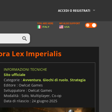
ACCEDI O REGISTRATI
YOU ARE HERE
WE ALSO SUPPORT
Dark
ITALY
USA
mode
ra Lex Imperialis
INFORMAZIONI TECNICHE
Sito ufficiale
Categorie :
Avventura
,
Giochi di ruolo
,
Strategia
Editore : Owlcat Games
Sviluppatore : Owlcat Games
Modalità : Solo, Multiplayer, Co-op
Data di rilascio : 24 giugno 2025