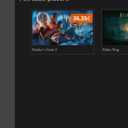
45.05
€
36.35
€
Baldur's Gate 3
Elden Ring