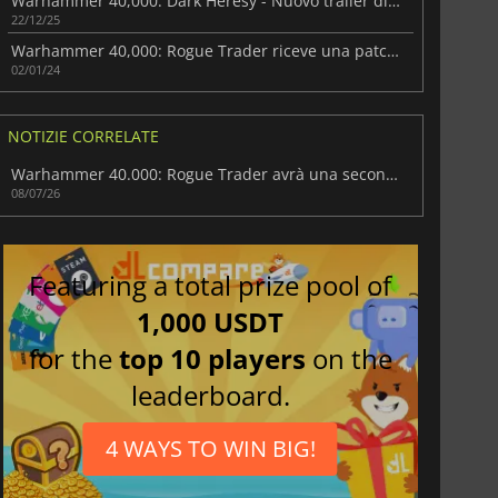
Warhammer 40,000: Dark Heresy - Nuovo trailer di gameplay
22/12/25
Warhammer 40,000: Rogue Trader riceve una patch importante
02/01/24
NOTIZIE CORRELATE
Warhammer 40.000: Rogue Trader avrà una seconda possibilità su Switch 2
08/07/26
Featuring a total prize pool of
1,000 USDT
for the
top 10 players
on the
leaderboard.
4 WAYS TO WIN BIG!