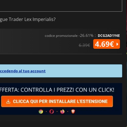
gue Trader Lex Imperialis?
-26.61% :
codice promozionale
DCG2AD1Y4E
4.69€
6.39€
ccedendo al tuo account