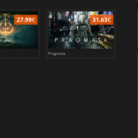
27.99
€
31.63
€
Pragmata
Total 