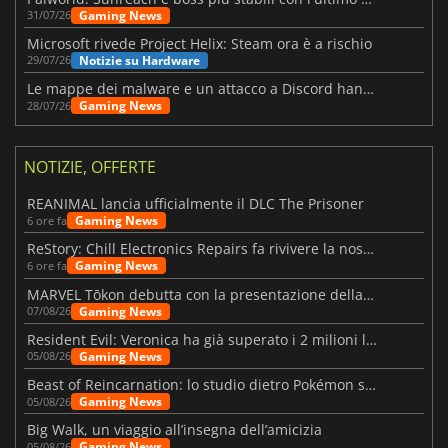
Gaming News
31/07/26
Microsoft rivede Project Helix: Steam ora è a rischio
Notizie su Hardware
29/07/26
Le mappe dei malware e un attacco a Discord hanno colpito Meccha Chameleon
Gaming News
28/07/26
NOTIZIE, OFFERTE
REANIMAL lancia ufficialmente il DLC The Prisoner
Gaming News
6 ore fa
ReStory: Chill Electronics Repairs fa rivivere la nostalgia degli anni 2000
Gaming News
6 ore fa
MARVEL Tōkon debutta con la presentazione della roadmap per il primo anno
Gaming News
07/08/26
Resident Evil: Veronica ha già superato i 2 milioni liste dei desideri
Gaming News
05/08/26
Beast of Reincarnation: lo studio dietro Pokémon su una nuova strada
Gaming News
05/08/26
Big Walk, un viaggio all’insegna dell’amicizia
Gaming News
05/08/26