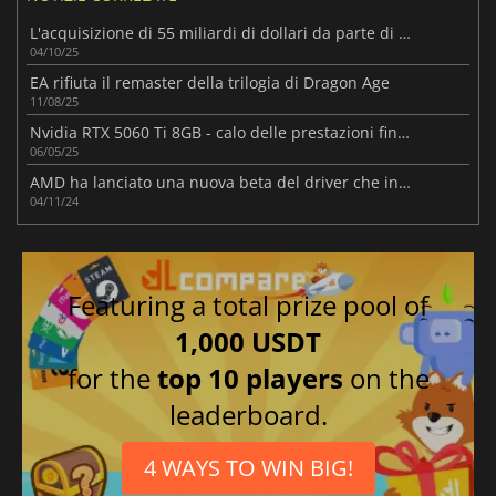
L'acquisizione di 55 miliardi di dollari da parte di EA e il suo impatto sul futuro del gioco
04/10/25
EA rifiuta il remaster della trilogia di Dragon Age
11/08/25
Nvidia RTX 5060 Ti 8GB - calo delle prestazioni fino al 10% su PCIe 4.0
06/05/25
AMD ha lanciato una nuova beta del driver che include il supporto per Dragon Age: The Veilguard
04/11/24
Featuring a total prize pool of
1,000 USDT
for the
top 10 players
on the
leaderboard.
4 WAYS TO WIN BIG!