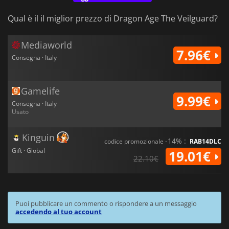
Qual è il il miglior prezzo di Dragon Age The Veilguard?
Mediaworld
7.96€
Consegna · Italy
Gamelife
9.99€
Consegna · Italy
Usato
Kinguin
-14% :
codice promozionale
RAB14DLC
Gift · Global
19.01€
22.10€
Puoi pubblicare un commento o rispondere a un messaggio
accedendo al tuo account