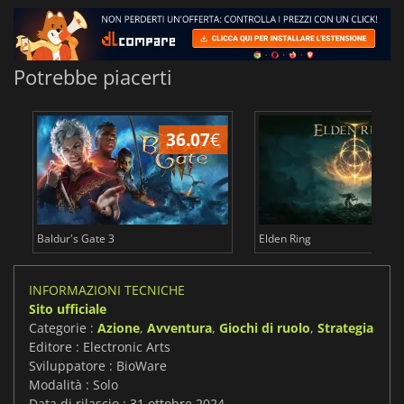
Potrebbe piacerti
36.07
€
2
Baldur's Gate 3
Elden Ring
INFORMAZIONI TECNICHE
Sito ufficiale
Categorie :
Azione
,
Avventura
,
Giochi di ruolo
,
Strategia
Editore : Electronic Arts
Sviluppatore : BioWare
Modalità : Solo
Data di rilascio : 31 ottobre 2024