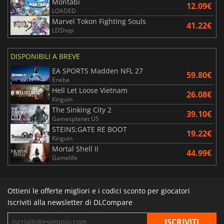
Montabi
12.09€
LOADED
Marvel Tokon Fighting Souls
41.22€
LDShop
DISPONIBILI A BREVE
EA SPORTS Madden NFL 27
59.80€
Eneba
Hell Let Loose Vietnam
26.08€
Kinguin
The Sinking City 2
39.10€
Gamesplanet US
STEINS;GATE RE BOOT
19.22€
Kinguin
Mortal Shell II
44.99€
Gamelife
Ottieni le offerte migliori e i codici sconto per giocatori
Iscriviti alla newsletter di DLCompare