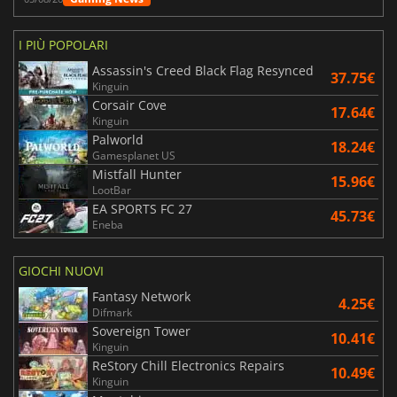
I PIÙ POPOLARI
Assassin's Creed Black Flag Resynced
37.75€
Kinguin
Corsair Cove
17.64€
Kinguin
Palworld
18.24€
Gamesplanet US
Mistfall Hunter
15.96€
LootBar
EA SPORTS FC 27
45.73€
Eneba
GIOCHI NUOVI
Fantasy Network
4.25€
Difmark
Sovereign Tower
10.41€
Kinguin
ReStory Chill Electronics Repairs
10.49€
Kinguin