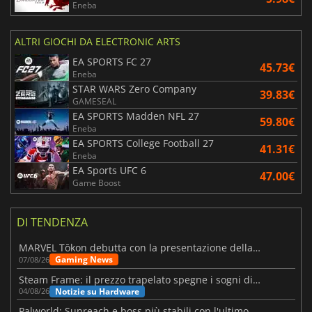
Eneba
ALTRI GIOCHI DA ELECTRONIC ARTS
EA SPORTS FC 27
45.73€
Eneba
STAR WARS Zero Company
39.83€
GAMESEAL
EA SPORTS Madden NFL 27
59.80€
Eneba
EA SPORTS College Football 27
41.31€
Eneba
EA Sports UFC 6
47.00€
Game Boost
DI TENDENZA
MARVEL Tōkon debutta con la presentazione della roadmap per il primo anno
Gaming News
07/08/26
Steam Frame: il prezzo trapelato spegne i sogni di un VR economico
Notizie su Hardware
04/08/26
Palworld: Sunreach e boss più stabili con l'ultimo update