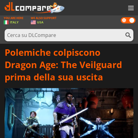
YOU ARE HERE
WE ALSO SUPPORT
Dark
GIOCHI
ITALY
USA
mode
PREPAGATE
SOFTWARE
Polemiche colpiscono
REWARDS
Dragon Age: The Veilguard
HARDWARE
prima della sua uscita
NOTIZIE
ACCEDI O REGISTRATI