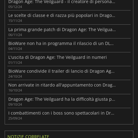
Dragon Age: The Veilguard - il creatore di personaggi è disponibile gratuitamente
05/12/24
Le scelte di classe e di razza più popolari in Dragon Age: The Veilguard
15/11/24
La prima grande patch di Dragon Age: The Veilguard è in arrivo
06/11/24
BioWare non ha in programma il rilascio di un DLC per Dragon Age: The Veilguard
04/11/24
L'uscita di Dragon Age: The Veilguard in numeri
01/11/24
BioWare condivide il trailer di lancio di Dragon Age: The Veilguard
24/10/24
Non arrivate in ritardo all'appuntamento con Dragon Age: The Veilguard
16/10/24
Dragon Age: The Veilguard ha la difficoltà giusta per voi
09/10/24
I combattimenti con i boss sono spettacolari in Dragon Age: The Veilguard
25/09/24
NOTIZIE CORRELATE