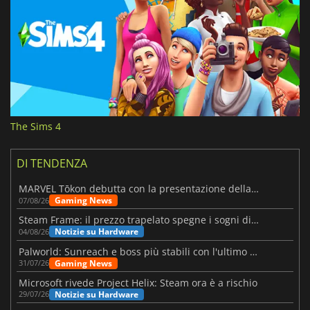
The Sims 4
DI TENDENZA
MARVEL Tōkon debutta con la presentazione della roadmap per il primo anno
Gaming News
07/08/26
Steam Frame: il prezzo trapelato spegne i sogni di un VR economico
Notizie su Hardware
04/08/26
Palworld: Sunreach e boss più stabili con l'ultimo update
Gaming News
31/07/26
Microsoft rivede Project Helix: Steam ora è a rischio
Notizie su Hardware
29/07/26