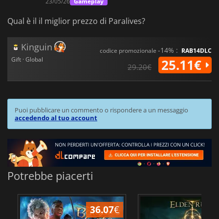
23/05/26
Gameplay
Qual è il il miglior prezzo di Paralives?
Kinguin
-14% :
codice promozionale
RAB14DLC
Gift · Global
25.11€
29.20€
Puoi pubblicare un commento o rispondere a un messaggio
accedendo al tuo account
Potrebbe piacerti
36.07
€
2