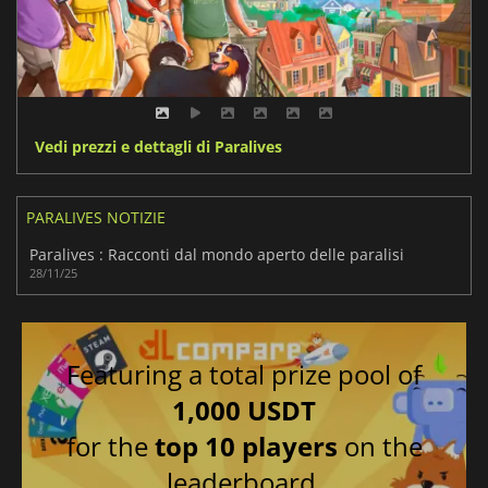
Vedi prezzi e dettagli di Paralives
PARALIVES NOTIZIE
Paralives : Racconti dal mondo aperto delle paralisi
28/11/25
Featuring a total prize pool of
1,000 USDT
for the
top 10 players
on the
leaderboard.