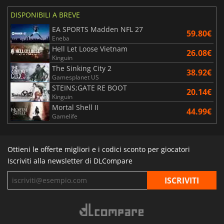
DISPONIBILI A BREVE
EA SPORTS Madden NFL 27
59.80€
Eneba
Hell Let Loose Vietnam
26.08€
Kinguin
The Sinking City 2
38.92€
Gamesplanet US
STEINS;GATE RE BOOT
20.14€
Kinguin
Mortal Shell II
44.99€
Gamelife
Ottieni le offerte migliori e i codici sconto per giocatori
Iscriviti alla newsletter di DLCompare