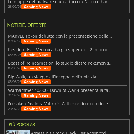
Le mappe dei malware e un attacco a Discord hanno colpito Meccha Chameleon
Gaming News
28/07/26
NOTIZIE, OFFERTE
MARVEL Tōkon debutta con la presentazione della roadmap per il primo anno
Gaming News
07/08/26
Resident Evil: Veronica ha già superato i 2 milioni liste dei desideri
Gaming News
05/08/26
Beast of Reincarnation: lo studio dietro Pokémon su una nuova strada
Gaming News
05/08/26
Big Walk, un viaggio all’insegna dell’amicizia
Gaming News
05/08/26
Warhammer 40.000: Dawn of War 4 presenta la fazione dei Necron
Gaming News
31/07/26
Forsaken Realms: Vahrin's Call esce dopo un decennio di sviluppo
Gaming News
28/07/26
I PIÙ POPOLARI
Assassin's Creed Black Flag Resynced