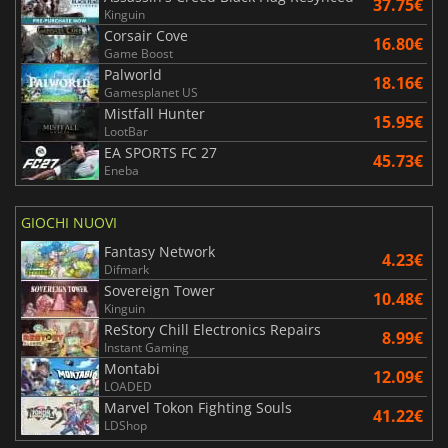
37.75€
Kinguin
Corsair Cove
16.80€
Game Boost
Palworld
18.16€
Gamesplanet US
Mistfall Hunter
15.95€
LootBar
EA SPORTS FC 27
45.73€
Eneba
GIOCHI NUOVI
Fantasy Network
4.23€
Difmark
Sovereign Tower
10.48€
Kinguin
ReStory Chill Electronics Repairs
8.99€
Instant Gaming
Montabi
12.09€
LOADED
Marvel Tokon Fighting Souls
41.22€
LDShop