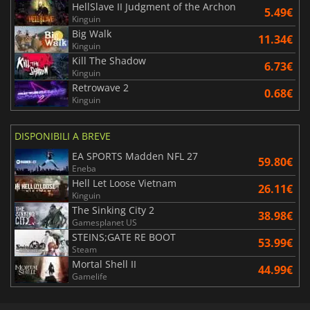
HellSlave II Judgment of the Archon
5.49€
Kinguin
Big Walk
11.34€
Kinguin
Kill The Shadow
6.73€
Kinguin
Retrowave 2
0.68€
Kinguin
DISPONIBILI A BREVE
EA SPORTS Madden NFL 27
59.80€
Eneba
Hell Let Loose Vietnam
26.11€
Kinguin
The Sinking City 2
38.98€
Gamesplanet US
STEINS;GATE RE BOOT
53.99€
Steam
Mortal Shell II
44.99€
Gamelife