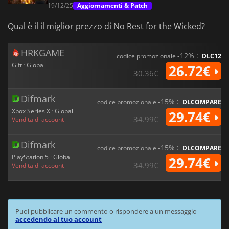
19/12/25
Aggiornamenti & Patch
Qual è il il miglior prezzo di No Rest for the Wicked?
HRKGAME
-12% :
codice promozionale
DLC12
Gift · Global
26.72€
30.36€
Difmark
-15% :
codice promozionale
DLCOMPARE
Xbox Series X · Global
29.74€
34.99€
Vendita di account
Difmark
-15% :
codice promozionale
DLCOMPARE
PlayStation 5 · Global
29.74€
34.99€
Vendita di account
Puoi pubblicare un commento o rispondere a un messaggio
accedendo al tuo account