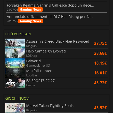
Forsaken Realms: Vahrin's Call esce dopo un decennio di sviluppo
Gaming News
28/07/26
Annunciato ufficialmente il DLC Hell Rising per Nioh 3
Gaming News
28/07/26
I PIÙ POPOLARI
Assassin's Creed Black Flag Resynced
37.75€
Kinguin
Halo Campaign Evolved
28.68€
LDShop
Palworld
18.19€
Gamesplanet US
Mistfall Hunter
16.01€
LootBar
EA SPORTS FC 27
45.73€
Eneba
GIOCHI NUOVI
Marvel Tokon Fighting Souls
45.52€
Kinguin