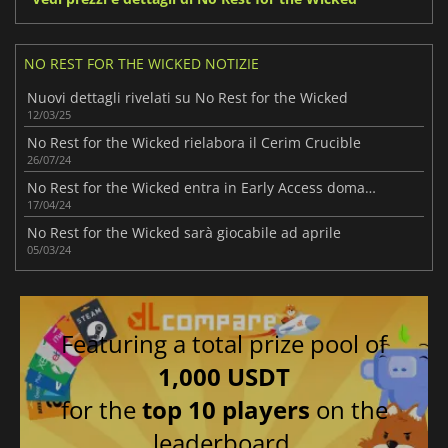
NO REST FOR THE WICKED NOTIZIE
Nuovi dettagli rivelati su No Rest for the Wicked
12/03/25
No Rest for the Wicked rielabora il Cerim Crucible
26/07/24
No Rest for the Wicked entra in Early Access domani
17/04/24
No Rest for the Wicked sarà giocabile ad aprile
05/03/24
Featuring a total prize pool of
1,000 USDT
for the
top 10 players
on the
leaderboard.