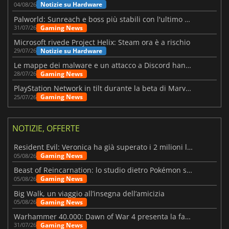
Notizie su Hardware
04/08/26
Palworld: Sunreach e boss più stabili con l'ultimo update
Gaming News
31/07/26
Microsoft rivede Project Helix: Steam ora è a rischio
Notizie su Hardware
29/07/26
Le mappe dei malware e un attacco a Discord hanno colpito Meccha Chameleon
Gaming News
28/07/26
PlayStation Network in tilt durante la beta di Marvel Tōkon
Gaming News
25/07/26
NOTIZIE, OFFERTE
Resident Evil: Veronica ha già superato i 2 milioni liste dei desideri
Gaming News
05/08/26
Beast of Reincarnation: lo studio dietro Pokémon su una nuova strada
Gaming News
05/08/26
Big Walk, un viaggio all’insegna dell’amicizia
Gaming News
05/08/26
Warhammer 40.000: Dawn of War 4 presenta la fazione dei Necron
Gaming News
31/07/26