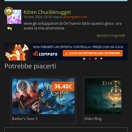
Kitten Chucklenugget
14 mar 2024, 02:10
sopra
dlcompare.com
wow gli sviluppatori di Ori hanno fatto questo gioco. ora
avete la mia attenzione
Mostra l'originale
Potrebbe piacerti
36.40
€
2
Baldur's Gate 3
Elden Ring