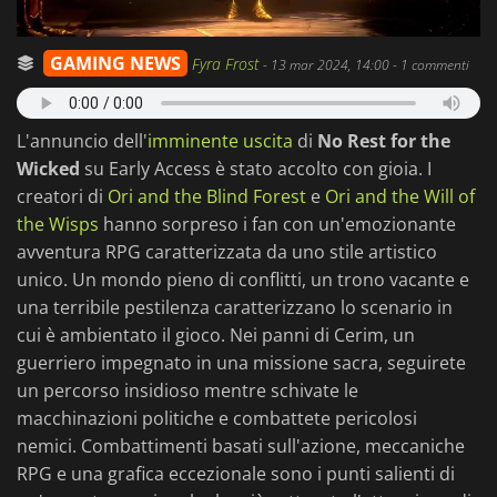
GAMING NEWS
Fyra Frost
-
13 mar 2024, 14:00
- 1 commenti
L'annuncio dell'
imminente uscita
di
No Rest for the
Wicked
su Early Access è stato accolto con gioia. I
creatori di
Ori and the Blind Forest
e
Ori and the Will of
the Wisps
hanno sorpreso i fan con un'emozionante
avventura RPG caratterizzata da uno stile artistico
unico. Un mondo pieno di conflitti, un trono vacante e
una terribile pestilenza caratterizzano lo scenario in
cui è ambientato il gioco. Nei panni di Cerim, un
guerriero impegnato in una missione sacra, seguirete
un percorso insidioso mentre schivate le
macchinazioni politiche e combattete pericolosi
nemici. Combattimenti basati sull'azione, meccaniche
RPG e una grafica eccezionale sono i punti salienti di