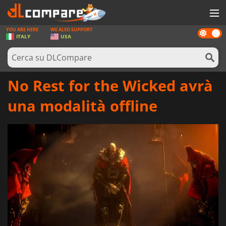
YOU ARE HERE
WE ALSO SUPPORT
Dark
GIOCHI
ITALY
USA
mode
PREPAGATE
SOFTWARE
No Rest for the Wicked avrà
REWARDS
una modalità offline
HARDWARE
NOTIZIE
ACCEDI O REGISTRATI