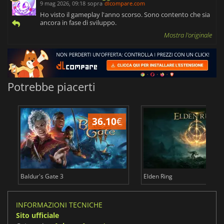
9 mag 2026, 09:18
sopra
dlcompare.com
Ho visto il gameplay l'anno scorso. Sono contento che sia
ancora in fase di sviluppo.
Mostra l'originale
Potrebbe piacerti
36.10
€
2
Baldur's Gate 3
Elden Ring
INFORMAZIONI TECNICHE
Sito ufficiale