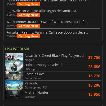
Beast of Reincarnation: lo studio dietro Pokémon su una nuova strada
Gaming News
05/08/26
Big Walk, un viaggio all’insegna dell’amicizia
Gaming News
05/08/26
Warhammer 40.000: Dawn of War 4 presenta la fazione dei Necron
Gaming News
31/07/26
Forsaken Realms: Vahrin's Call esce dopo un decennio di sviluppo
Gaming News
28/07/26
I PIÙ POPOLARI
Assassin's Creed Black Flag Resynced
37.75€
Kinguin
Halo Campaign Evolved
28.68€
LDShop
Corsair Cove
16.77€
Game Boost
Palworld
18.20€
Gamesplanet US
Mistfall Hunter
15.95€
LootBar