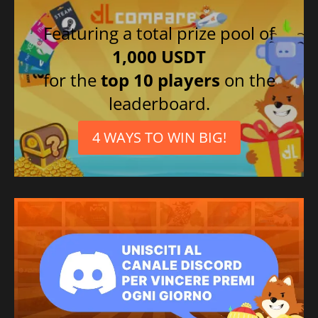
Featuring a total prize pool of
1,000 USDT
for the
top 10 players
on the
leaderboard.
4 WAYS TO WIN BIG!