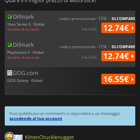
Qual è il il miglior prezzo di Motorslice?
Difmark
-15% :
codice promozionale
DLCOMPARE
Xbox Series X · Global
12.74€
14.99€
Vendita di account
Difmark
-15% :
codice promozionale
DLCOMPARE
PlayStation 5 · Global
12.74€
14.99€
Vendita di account
GOG.com
16.55€
GOG Galaxy · Global
Puoi pubblicare un commento o rispondere a un messaggio
accedendo al tuo account
KittenChucklenugget