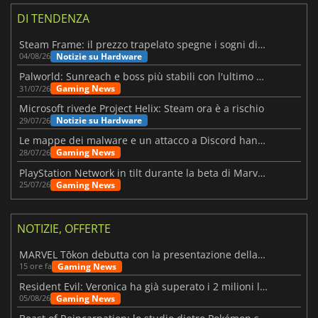
DI TENDENZA
Steam Frame: il prezzo trapelato spegne i sogni di un VR economico
Notizie su Hardware
04/08/26
Palworld: Sunreach e boss più stabili con l'ultimo update
Gaming News
31/07/26
Microsoft rivede Project Helix: Steam ora è a rischio
Notizie su Hardware
29/07/26
Le mappe dei malware e un attacco a Discord hanno colpito Meccha Chameleon
Gaming News
28/07/26
PlayStation Network in tilt durante la beta di Marvel Tōkon
Gaming News
25/07/26
NOTIZIE, OFFERTE
MARVEL Tōkon debutta con la presentazione della roadmap per il primo anno
Gaming News
15 ore fa
Resident Evil: Veronica ha già superato i 2 milioni liste dei desideri
Gaming News
05/08/26