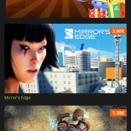
3.66€
Mirror's Edge
1.38€