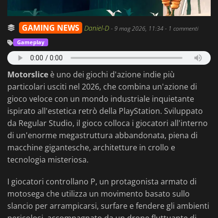
GAMING NEWS
Daniel-D
-
9 mag 2026, 11:34
- 1 commenti
Gameplay
Motorslice
è uno dei giochi d'azione indie più
particolari usciti nel 2026, che combina un'azione di
gioco veloce con un mondo industriale inquietante
ispirato all'estetica retrò della PlayStation. Sviluppato
da Regular Studio, il gioco colloca i giocatori all'interno
di un'enorme megastruttura abbandonata, piena di
macchine gigantesche, architetture in crollo e
tecnologia misteriosa.
I giocatori controllano P, un protagonista armato di
motosega che utilizza un movimento basato sullo
slancio per arrampicarsi, surfare e fendere gli ambienti