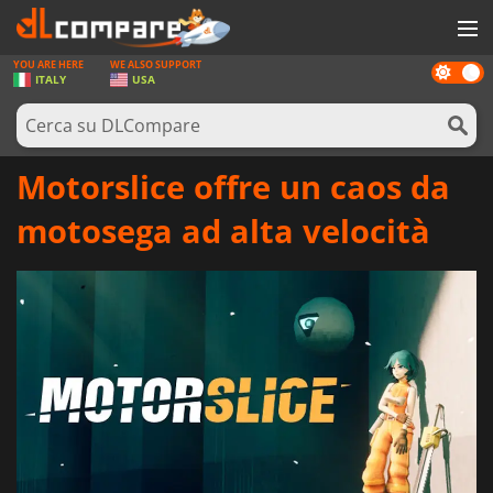
YOU ARE HERE
WE ALSO SUPPORT
Dark
GIOCHI
ITALY
USA
mode
PREPAGATE
SOFTWARE
Motorslice offre un caos da
REWARDS
motosega ad alta velocità
HARDWARE
NOTIZIE
ACCEDI O REGISTRATI