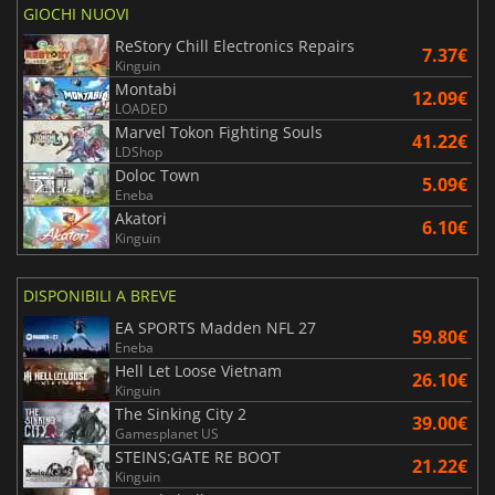
GIOCHI NUOVI
ReStory Chill Electronics Repairs
7.37€
Kinguin
Montabi
12.09€
LOADED
Marvel Tokon Fighting Souls
41.22€
LDShop
Doloc Town
5.09€
Eneba
Akatori
6.10€
Kinguin
DISPONIBILI A BREVE
EA SPORTS Madden NFL 27
59.80€
Eneba
Hell Let Loose Vietnam
26.10€
Kinguin
The Sinking City 2
39.00€
Gamesplanet US
STEINS;GATE RE BOOT
21.22€
Kinguin