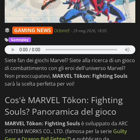
GAMING NEWS
OctaneE
-
29 mag 2026, 18:05
Gameplay
Siete fan dei giochi Marvel? Siete alla ricerca di un gioco
di combattimento con gli eroi dell'universo Marvel?
Non preoccupatevi,
MARVEL Tōkon: Fighting Souls
sarà la scelta perfetta per voi!
Cos'è MARVEL Tōkon: Fighting
Souls? Panoramica del gioco
MARVEL Tōkon: Fighting Souls
è sviluppato da ARC
SYSTEM WORKS CO., LTD. (famosa per la serie
Guilty
Gear
e
Dragon Ball FighterZ
) e pubblicato da