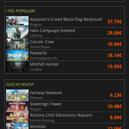
I PIÙ POPOLARI
Assassin's Creed Black Flag Resynced
37.75€
Kinguin
Halo Campaign Evolved
28.68€
LDShop
Corsair Cove
16.80€
Game Boost
Palworld
18.16€
Gamesplanet US
Mistfall Hunter
15.95€
LootBar
GIOCHI NUOVI
Fantasy Network
4.23€
Difmark
Sovereign Tower
10.48€
Kinguin
ReStory Chill Electronics Repairs
8.99€
Instant Gaming
Montabi
12.09€