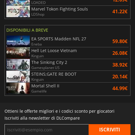
LOADED
Marvel Tokon Fighting Souls
41.22€
LDShop
DISPONIBILI A BREVE
EA SPORTS Madden NFL 27
59.80€
Eneba
Hell Let Loose Vietnam
26.08€
Kinguin
The Sinking City 2
38.92€
Gamesplanet US
STEINS;GATE RE BOOT
20.14€
Kinguin
Mortal Shell II
44.99€
Gamelife
Ottieni le offerte migliori e i codici sconto per giocatori
Iscriviti alla newsletter di DLCompare