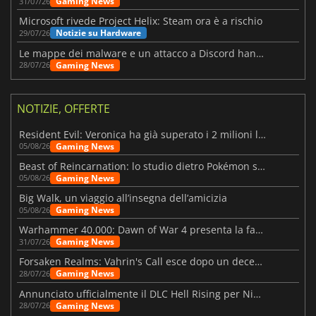
Gaming News
31/07/26
Microsoft rivede Project Helix: Steam ora è a rischio
Notizie su Hardware
29/07/26
Le mappe dei malware e un attacco a Discord hanno colpito Meccha Chameleon
Gaming News
28/07/26
NOTIZIE, OFFERTE
Resident Evil: Veronica ha già superato i 2 milioni liste dei desideri
Gaming News
05/08/26
Beast of Reincarnation: lo studio dietro Pokémon su una nuova strada
Gaming News
05/08/26
Big Walk, un viaggio all’insegna dell’amicizia
Gaming News
05/08/26
Warhammer 40.000: Dawn of War 4 presenta la fazione dei Necron
Gaming News
31/07/26
Forsaken Realms: Vahrin's Call esce dopo un decennio di sviluppo
Gaming News
28/07/26
Annunciato ufficialmente il DLC Hell Rising per Nioh 3
Gaming News
28/07/26