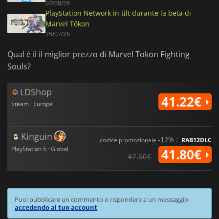
07/08/26
PlayStation Network in tilt durante la beta di
Marvel Tōkon
25/07/26
Qual è il il miglior prezzo di Marvel Tokon Fighting
Souls?
LDShop
41.22€
Steam · Europe
Kinguin
-12% :
codice promozionale
RAB12DLC
PlayStation 5 · Global
41.80€
47.50€
Puoi pubblicare un commento o rispondere a un messaggio
accedendo al tuo account