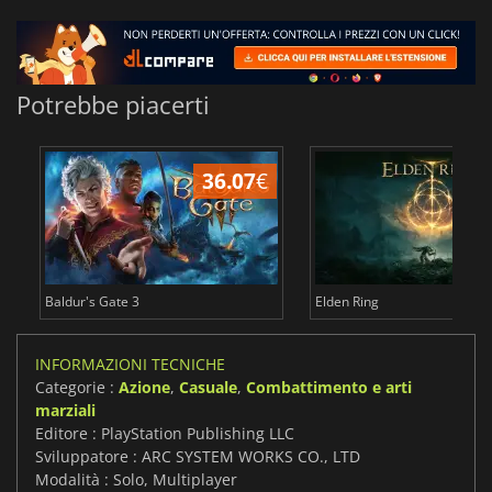
Potrebbe piacerti
36.07
€
2
Baldur's Gate 3
Elden Ring
INFORMAZIONI TECNICHE
Categorie :
Azione
,
Casuale
,
Combattimento e arti
marziali
Editore : PlayStation Publishing LLC
Sviluppatore : ARC SYSTEM WORKS CO., LTD
Modalità : Solo, Multiplayer