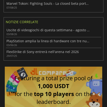
Marvel Tokon: Fighting Souls - La closed beta porta l'hype su PS5
07/08/25
NOTIZIE CORRELATE
Uscite di videogiochi di questa settimana - agosto 2026 (settimana 32)
03/08/26
PlayStation amplia la linea di hardware con tre nuovi dispositivi di gioco quest'anno
03/06/26
FlexStrike di Sony entrerà nell'arena nel 2026
29/07/25
Featuring a total prize pool of
1,000 USDT
for the
top 10 players
on the
leaderboard.