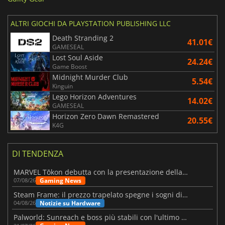
ALTRI GIOCHI DA PLAYSTATION PUBLISHING LLC
Death Stranding 2
41.01€
GAMESEAL
Lost Soul Aside
24.24€
Game Boost
Midnight Murder Club
5.54€
Kinguin
Lego Horizon Adventures
14.02€
GAMESEAL
Horizon Zero Dawn Remastered
20.55€
K4G
DI TENDENZA
MARVEL Tōkon debutta con la presentazione della roadmap per il primo anno
Gaming News
07/08/26
Steam Frame: il prezzo trapelato spegne i sogni di un VR economico
Notizie su Hardware
04/08/26
Palworld: Sunreach e boss più stabili con l'ultimo update