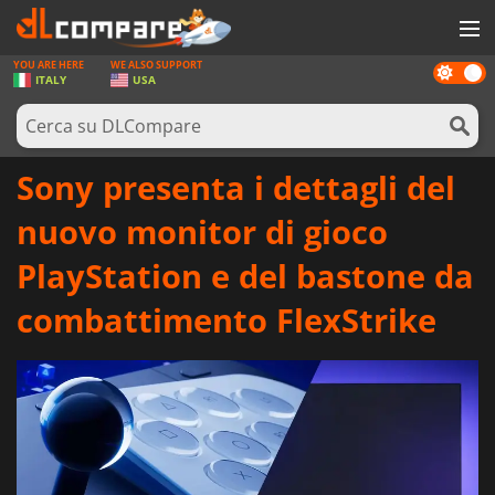
YOU ARE HERE
WE ALSO SUPPORT
Dark
GIOCHI
ITALY
USA
mode
PREPAGATE
SOFTWARE
Sony presenta i dettagli del
REWARDS
nuovo monitor di gioco
HARDWARE
PlayStation e del bastone da
NOTIZIE
combattimento FlexStrike
ACCEDI O REGISTRATI