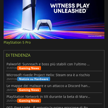
PlayStation 5 Pro
DI TENDENZA
Palworld: Sunreach e boss più stabili con l'ultimo update
Gaming News
31/07/26
Microsoft rivede Project Helix: Steam ora è a rischio
Notizie su Hardware
29/07/26
Le mappe dei malware e un attacco a Discord hanno colpito Meccha Chameleon
Gaming News
28/07/26
PlayStation Network in tilt durante la beta di Marvel Tōkon
Gaming News
25/07/26
007: First Light - È arrivata la prima missione di Bond dopo il lancio