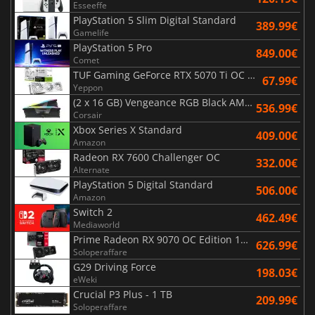
Esseeffe
PlayStation 5 Slim Digital Standard
389.99€
Gamelife
PlayStation 5 Pro
849.00€
Comet
TUF Gaming GeForce RTX 5070 Ti OC White Edition 16GB
67.99€
Yeppon
(2 x 16 GB) Vengeance RGB Black AMD Expo 6000 MHz - CAS 30
536.99€
Corsair
Xbox Series X Standard
409.00€
Amazon
Radeon RX 7600 Challenger OC
332.00€
Alternate
PlayStation 5 Digital Standard
506.00€
Amazon
Switch 2
462.49€
Mediaworld
Prime Radeon RX 9070 OC Edition 16GB
626.99€
Soloperaffare
G29 Driving Force
198.03€
eWeki
Crucial P3 Plus - 1 TB
209.99€
Soloperaffare