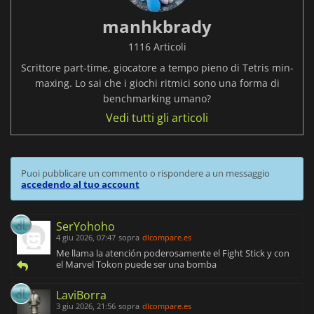
manhkbrady
1116 Articoli
Scrittore part-time, giocatore a tempo pieno di Tetris min-
maxing. Lo sai che i giochi ritmici sono una forma di
benchmarking umano?
Vedi tutti gli articoli
Puoi pubblicare un commento o rispondere a un messaggio
accedendo al tuo account
SerYohoho
4 giu 2026, 07:47
sopra
dlcompare.es
Me llama la atención poderosamente el Fight Stick y con
el Marvel Tokon puede ser una bomba
LaviBorra
3 giu 2026, 21:56
sopra
dlcompare.es