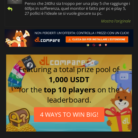
Penso che 240hz sia troppo per una play 5 che raggiunge i
60fps in sofferenza, quel monitor è fatto per pc e play 5,
27 pollici è l'ideale se si vuole giocare su pc.
Mostra l'originale
Featuring a total prize pool of
1,000 USDT
for the
top 10 players
on the
leaderboard.
4 WAYS TO WIN BIG!