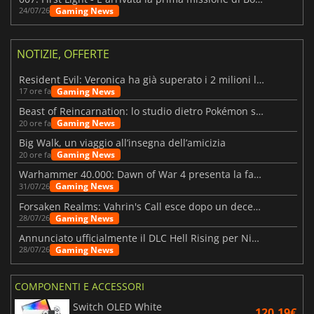
Gaming News
24/07/26
NOTIZIE, OFFERTE
Resident Evil: Veronica ha già superato i 2 milioni liste dei desideri
Gaming News
17 ore fa
Beast of Reincarnation: lo studio dietro Pokémon su una nuova strada
Gaming News
20 ore fa
Big Walk, un viaggio all’insegna dell’amicizia
Gaming News
20 ore fa
Warhammer 40.000: Dawn of War 4 presenta la fazione dei Necron
Gaming News
31/07/26
Forsaken Realms: Vahrin's Call esce dopo un decennio di sviluppo
Gaming News
28/07/26
Annunciato ufficialmente il DLC Hell Rising per Nioh 3
Gaming News
28/07/26
COMPONENTI E ACCESSORI
Switch OLED White
120.19€