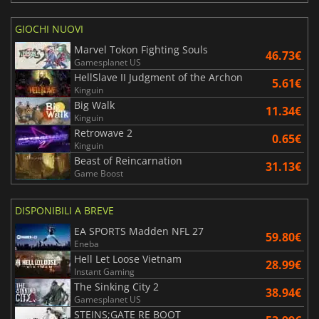
GIOCHI NUOVI
Marvel Tokon Fighting Souls
46.73€
Gamesplanet US
HellSlave II Judgment of the Archon
5.61€
Kinguin
Big Walk
11.34€
Kinguin
Retrowave 2
0.65€
Kinguin
Beast of Reincarnation
31.13€
Game Boost
DISPONIBILI A BREVE
EA SPORTS Madden NFL 27
59.80€
Eneba
Hell Let Loose Vietnam
28.99€
Instant Gaming
The Sinking City 2
38.94€
Gamesplanet US
STEINS;GATE RE BOOT