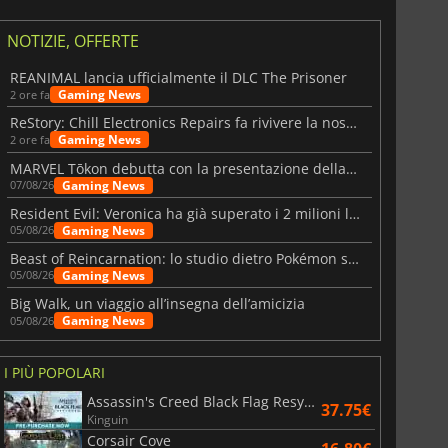
NOTIZIE, OFFERTE
REANIMAL lancia ufficialmente il DLC The Prisoner
Gaming News
2 ore fa
ReStory: Chill Electronics Repairs fa rivivere la nostalgia degli anni 2000
Gaming News
2 ore fa
MARVEL Tōkon debutta con la presentazione della roadmap per il primo anno
Gaming News
07/08/26
Resident Evil: Veronica ha già superato i 2 milioni liste dei desideri
Gaming News
05/08/26
Beast of Reincarnation: lo studio dietro Pokémon su una nuova strada
Gaming News
05/08/26
Big Walk, un viaggio all’insegna dell’amicizia
Gaming News
05/08/26
I PIÙ POPOLARI
Assassin's Creed Black Flag Resynced
37.75€
Kinguin
Corsair Cove