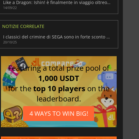
Like a Dragon: Ishin! è finalmente in viaggio oltreoceano!
14/09/22
NOTIZIE CORRELATE
I classici del crimine di SEGA sono in forte sconto nella vendita del franchise Yakuza di Steam
20/10/25
Featuring a total prize pool of
1,000 USDT
for the
top 10 players
on the
leaderboard.
4 WAYS TO WIN BIG!