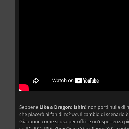
Sebbene
Like a Dragon: Ishin!
non porti nulla di 
che piacerà ai fan di
Yakuza
. Il cambio di scenario 
Giappone come scusa per offrire un'esperienza pien
su PC, PS4, PS5, Xbox One e Xbox Series X/S, e pot