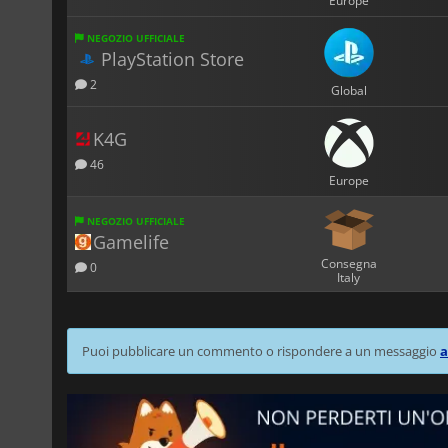
Europe
NEGOZIO UFFICIALE
PlayStation Store
2
Global
K4G
46
Europe
NEGOZIO UFFICIALE
Gamelife
Consegna
0
Italy
Puoi pubblicare un commento o rispondere a un messaggio
a