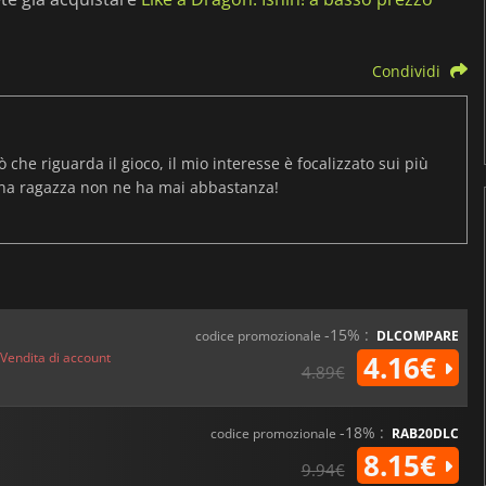
Condividi
ò che riguarda il gioco, il mio interesse è focalizzato sui più
una ragazza non ne ha mai abbastanza!
-15% :
codice promozionale
DLCOMPARE
Vendita di account
4.16€
4.89€
-18% :
codice promozionale
RAB20DLC
8.15€
9.94€