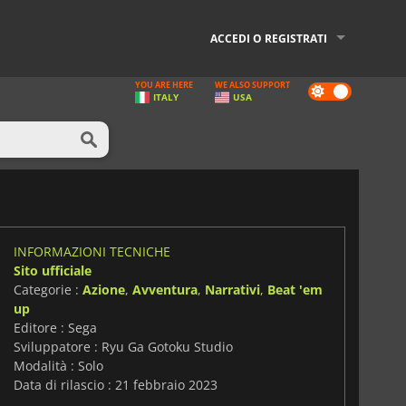
ACCEDI O REGISTRATI
YOU ARE HERE
WE ALSO SUPPORT
Dark
ITALY
USA
mode
INFORMAZIONI TECNICHE
Sito ufficiale
Categorie :
Azione
,
Avventura
,
Narrativi
,
Beat 'em
up
Editore : Sega
Sviluppatore : Ryu Ga Gotoku Studio
Modalità : Solo
Data di rilascio : 21 febbraio 2023