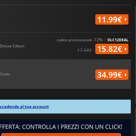
11.99€
-12% :
codice promozionale
DLC12DEAL
Deluxe Edition
15.82€
17.98€
34.99€
Usato
ccedendo al tuo account