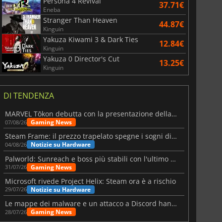
Persona 4 Revival
37.71€
Eneba
Stranger Than Heaven
44.87€
Kinguin
Yakuza Kiwami 3 & Dark Ties
12.84€
Kinguin
Yakuza 0 Director's Cut
13.25€
Kinguin
DI TENDENZA
MARVEL Tōkon debutta con la presentazione della roadmap per il primo anno
Gaming News
07/08/26
Steam Frame: il prezzo trapelato spegne i sogni di un VR economico
Notizie su Hardware
04/08/26
Palworld: Sunreach e boss più stabili con l'ultimo update
Gaming News
31/07/26
Microsoft rivede Project Helix: Steam ora è a rischio
Notizie su Hardware
29/07/26
Le mappe dei malware e un attacco a Discord hanno colpito Meccha Chameleon
Gaming News
28/07/26