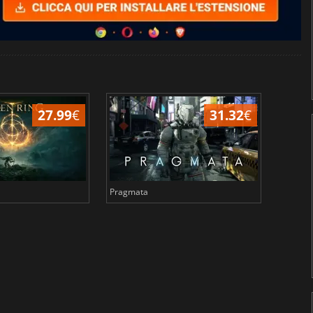
27.99
€
31.32
€
Pragmata
Total 