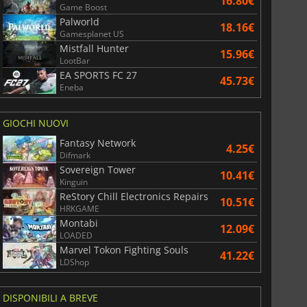
16.80€
Game Boost
Palworld
18.16€
Gamesplanet US
Mistfall Hunter
15.96€
LootBar
EA SPORTS FC 27
45.73€
Eneba
6.75
€
15.51
€
GIOCHI NUOVI
Fantasy Network
4.25€
Difmark
Sovereign Tower
10.41€
Kinguin
War WARHAMMER 3
Lies Of P
ReStory Chill Electronics Repairs
10.51€
HRKGAME
Montabi
12.09€
LOADED
Marvel Tokon Fighting Souls
41.22€
LDShop
DISPONIBILI A BREVE