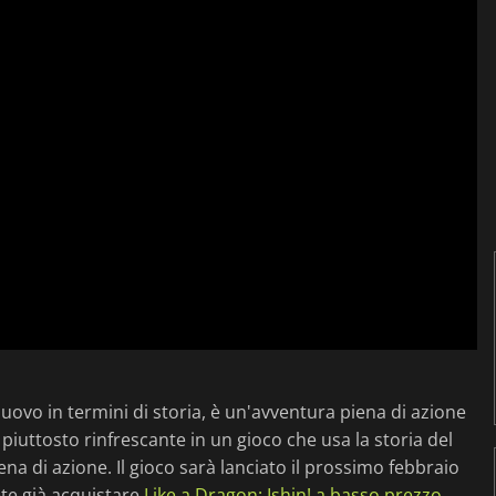
nuovo in termini di storia, è un'avventura piena di azione
è piuttosto rinfrescante in un gioco che usa la storia del
a di azione. Il gioco sarà lanciato il prossimo febbraio
ete già acquistare
Like a Dragon: Ishin! a basso prezzo