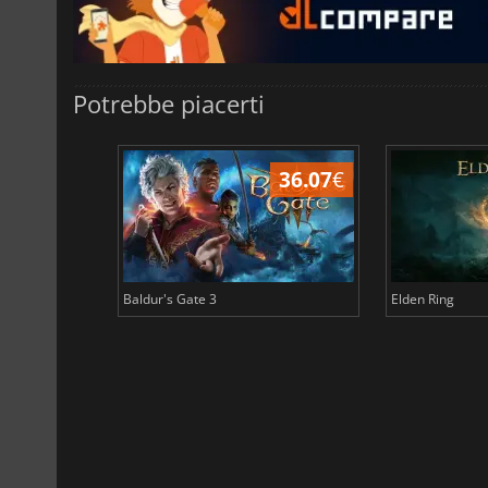
Potrebbe piacerti
45.03
€
36.07
€
Baldur's Gate 3
Elden Ring