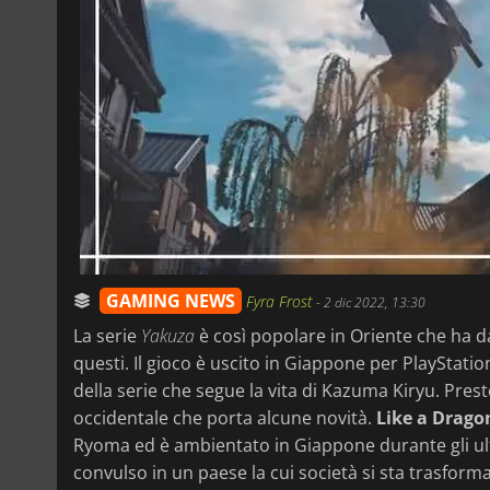
GAMING NEWS
Fyra Frost
-
2 dic 2022, 13:30
La serie
Yakuza
è così popolare in Oriente che ha da
questi. Il gioco è uscito in Giappone per PlayStati
della serie che segue la vita di Kazuma Kiryu. Pre
occidentale che porta alcune novità.
Like a Dragon
Ryoma ed è ambientato in Giappone durante gli ul
convulso in un paese la cui società si sta trasform