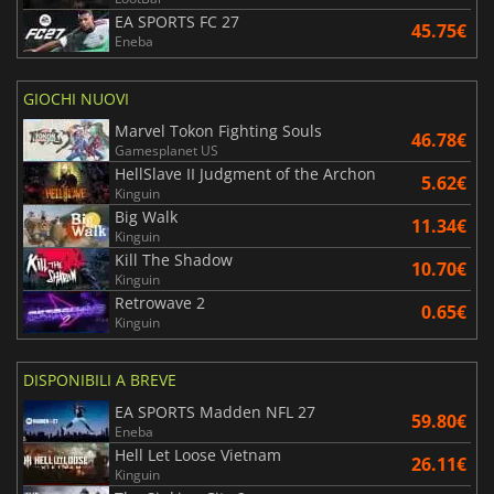
EA SPORTS FC 27
45.75€
Eneba
GIOCHI NUOVI
Marvel Tokon Fighting Souls
46.78€
Gamesplanet US
HellSlave II Judgment of the Archon
5.62€
Kinguin
Big Walk
11.34€
Kinguin
Kill The Shadow
10.70€
Kinguin
Retrowave 2
0.65€
Kinguin
DISPONIBILI A BREVE
EA SPORTS Madden NFL 27
59.80€
Eneba
Hell Let Loose Vietnam
26.11€
Kinguin