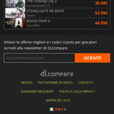
The Sinking City 2
38.98€
Gamesplanet US
STEINS;GATE RE BOOT
53.99€
Steam
Mortal Shell II
44.99€
Gamelife
Ottieni le offerte migliori e i codici sconto per giocatori
Iscriviti alla newsletter di DLCompare
NEGOZI
PIATTAFORME DI GIOCO
CONTATTI
DOMANDE FREQUENTI
POLITICA SULLA PRIVACY
MAPPA DEL SITO
ITALY