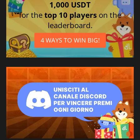
1,000 USDT
for the
top 10 players
on the
leaderboard.
4 WAYS TO WIN BIG!