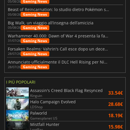
Gaming News
05/08/26
Beast of Reincarnation: lo studio dietro Pokémon su una nuova strada
Gaming News
05/08/26
Big Walk, un viaggio all’insegna dell’amicizia
Gaming News
05/08/26
Warhammer 40.000: Dawn of War 4 presenta la fazione dei Necron
Gaming News
31/07/26
Forsaken Realms: Vahrin's Call esce dopo un decennio di sviluppo
Gaming News
28/07/26
Annunciato ufficialmente il DLC Hell Rising per Nioh 3
Gaming News
28/07/26
I PIÙ POPOLARI
Assassin's Creed Black Flag Resynced
33.54€
Kinguin
Halo Campaign Evolved
28.68€
LDShop
Palworld
18.19€
Gamesplanet US
Mistfall Hunter
15.98€
LootBar