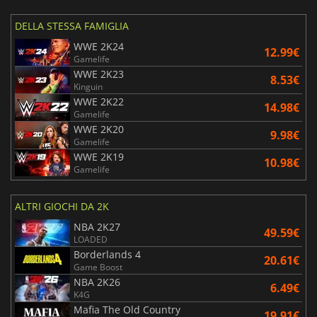
DELLA STESSA FAMIGLIA
WWE 2K24
12.99€
Gamelife
WWE 2K23
8.53€
Kinguin
WWE 2K22
14.98€
Gamelife
WWE 2K20
9.98€
Gamelife
WWE 2K19
10.98€
Gamelife
ALTRI GIOCHI DA 2K
NBA 2K27
49.59€
LOADED
Borderlands 4
20.61€
Game Boost
NBA 2K26
6.49€
K4G
Mafia The Old Country
19.91€