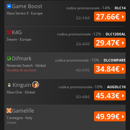
Game Boost
-14% :
codice promozionale
DLC14
Xbox Series X · Europe
27.66€
32.16€
K4G
-12% :
codice promozionale
DLC12DEAL
Steam · Europe
29.47€
33.49€
Difmark
-15% :
codice promozionale
DLCOMPARE
Nintendo Switch · Global
34.84€
40.99€
Vendita di account
Kinguin
-10% :
codice promozionale
AUGDLC10
Xbox One · Global
45.43€
50.48€
Gamelife
49.99€
Consegna · Italy
Usato