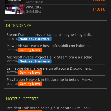
Game Boost
WWE 2K25
11.01€
GAMESEAL
DI TENDENZA
Steam Frame: il prezzo trapelato spegne i sogni di un VR economico
Notizie su Hardware
04/08/26
Palworld: Sunreach e boss più stabili con l'ultimo update
Gaming News
31/07/26
Microsoft rivede Project Helix: Steam ora è a rischio
Notizie su Hardware
29/07/26
Le mappe dei malware e un attacco a Discord hanno colpito Meccha Chameleon
Gaming News
28/07/26
PlayStation Network in tilt durante la beta di Marvel Tōkon
Gaming News
25/07/26
NOTIZIE, OFFERTE
Resident Evil: Veronica ha già superato i 2 milioni liste dei desideri