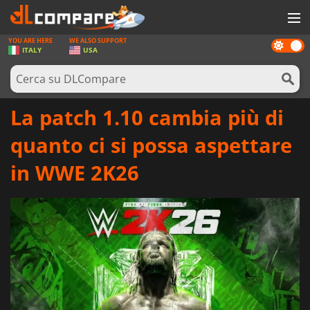
YOU ARE HERE
WE ALSO SUPPORT
Dark
GIOCHI
ITALY
USA
mode
PREPAGATE
SOFTWARE
La patch 1.10 cambia più di
REWARDS
quanto ci si possa aspettare
HARDWARE
in WWE 2K26
NOTIZIE
ACCEDI O REGISTRATI