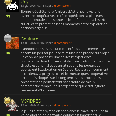
Uny
13 giu 2026, 09:11
sopra
dlcompare.fr
Bonne idée d’étendre l’univers d’Astroneer avec une
aventure coopérative. Le côté expéditions à plusieurs et
station centrale persistante colle parfaitement à l’esprit
du jeu et ça promet de bons moments entre exploration
et chaos organisé.
Goultard
13 giu 2026, 09:04
sopra
dlcompare.fr
L’annonce de STARSEEKER est intéressante, même s’il est
encore un peu tôt pour se faire une idée précise du projet.
Le choix de proposer une nouvelle expérience
coopérative dans l’univers d’Astroneer plutôt qu’une suite
directe est original et pourrait séduire les joueurs qui
apprécient l’exploration en équipe. Reste à voir comment
le contenu, la progression et les mécaniques coopératives
seront développés sur le long terme. Les prochaines
présentations permettront sans doute de mieux
comprendre l’ampleur du projet et ce qui le distinguera
réellement d’Astroneer
M0ЯĐRΕĐ
13 giu 2026, 08:42
sopra
dlcompare.fr
le jeu a l'air très sympa en coop avec le travail d'équipe (a
voir a quel point le travail d'équipe est important), le