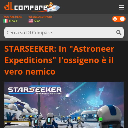
YOU ARE HERE
WE ALSO SUPPORT
Dark
GIOCHI
ITALY
USA
mode
PREPAGATE
SOFTWARE
STARSEEKER: In "Astroneer
REWARDS
Expeditions" l'ossigeno è il
HARDWARE
vero nemico
NOTIZIE
ACCEDI O REGISTRATI