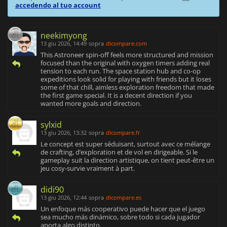
accedendo al tuo account
neekimyong
13 giu 2026, 14:49
sopra
dlcompare.com
This Astroneer spin-off feels more structured and mission
focused than the original with oxygen timers adding real
tension to each run. The space station hub and co-op
expeditions look solid for playing with friends but it loses
some of that chill, aimless exploration freedom that made
the first game special. It is a decent direction if you
wanted more goals and direction.
sylxid
13 giu 2026, 13:32
sopra
dlcompare.fr
Le concept est super séduisant, surtout avec ce mélange
de crafting, d’exploration et de vol en dirigeable. Si le
gameplay suit la direction artistique, on tient peut-être un
jeu cosy-survie vraiment à part.
didi90
13 giu 2026, 12:44
sopra
dlcompare.es
Un enfoque más cooperativo puede hacer que el juego
sea mucho más dinámico, sobre todo si cada jugador
aporta algo distinto.