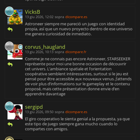
VicksB
13 giu 2026, 12:02
sopra
dlcompare.es
Astroneer siempre me pareció un juego con identidad
propia, así que un nuevo proyecto dentro de ese universo
me genera curiosidad de inmediato.
corvus_haugland
13 giu 2026, 10:13
sopra
dlcompare.fr
Comme je ne connais pas encore Astroneer, STARSEEKER
représente pour moi une bonne occasion de découvrir
cet univers. L’ambiance spatiale et l’orientation
coopérative semblent intéressantes, surtout si le jeu est
pensé pour être accessible aux nouveaux venus. J’attends
de voir plus d’informations sur le gameplay et le contenu
proposé, mais cette présentation donne envie d’en
apprendre davantage
sergipd
13 giu 2026, 09:50
sopra
dlcompare.es
El giro cooperativo le sienta genial a la propuesta, ya que
este tipo de juego siempre gana mucho cuando lo
compartes con amigos.