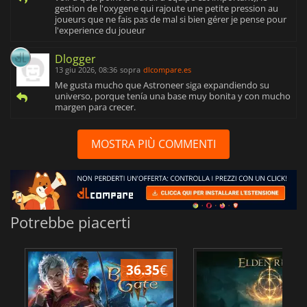
gestion de l'oxygene qui rajoute une petite pression au
joueurs que ne fais pas de mal si bien gérer je pense pour
l'experience du joueur
Dlogger
13 giu 2026, 08:36
sopra
dlcompare.es
Me gusta mucho que Astroneer siga expandiendo su
universo, porque tenía una base muy bonita y con mucho
margen para crecer.
MOSTRA PIÙ COMMENTI
Potrebbe piacerti
36.35
€
2