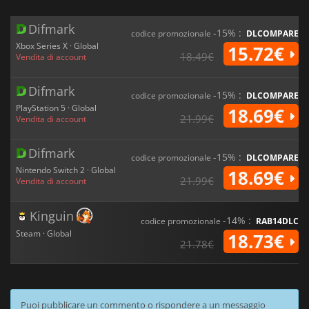
Difmark
-15% :
codice promozionale
DLCOMPARE
Xbox Series X · Global
15.72€
18.49€
Vendita di account
Difmark
-15% :
codice promozionale
DLCOMPARE
PlayStation 5 · Global
18.69€
21.99€
Vendita di account
Difmark
-15% :
codice promozionale
DLCOMPARE
Nintendo Switch 2 · Global
18.69€
21.99€
Vendita di account
Kinguin
-14% :
codice promozionale
RAB14DLC
Steam · Global
18.73€
21.78€
Puoi pubblicare un commento o rispondere a un messaggio