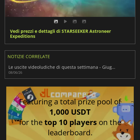
Vedi prezzi e dettagli di STARSEEKER Astroneer
Expeditions
NOTIZIE CORRELATE
Le uscite videoludiche di questa settimana - Giugno 2026 (Settimana 24)
08/06/26
Featuring a total prize pool of
1,000 USDT
for the
top 10 players
on the
leaderboard.