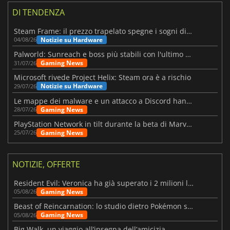
DI TENDENZA
Steam Frame: il prezzo trapelato spegne i sogni di un VR economico
Notizie su Hardware
04/08/26
Palworld: Sunreach e boss più stabili con l'ultimo update
Gaming News
31/07/26
Microsoft rivede Project Helix: Steam ora è a rischio
Notizie su Hardware
29/07/26
Le mappe dei malware e un attacco a Discord hanno colpito Meccha Chameleon
Gaming News
28/07/26
PlayStation Network in tilt durante la beta di Marvel Tōkon
Gaming News
25/07/26
NOTIZIE, OFFERTE
Resident Evil: Veronica ha già superato i 2 milioni liste dei desideri
Gaming News
05/08/26
Beast of Reincarnation: lo studio dietro Pokémon su una nuova strada
Gaming News
05/08/26
Big Walk, un viaggio all’insegna dell’amicizia