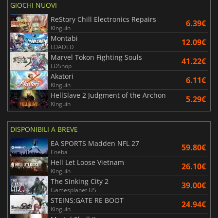
GIOCHI NUOVI
ReStory Chill Electronics Repairs
6.39€
Kinguin
Montabi
12.09€
LOADED
Marvel Tokon Fighting Souls
41.22€
LDShop
Akatori
6.11€
Kinguin
HellSlave 2 Judgment of the Archon
5.29€
Kinguin
DISPONIBILI A BREVE
EA SPORTS Madden NFL 27
59.80€
Eneba
Hell Let Loose Vietnam
26.10€
Kinguin
The Sinking City 2
39.00€
Gamesplanet US
STEINS;GATE RE BOOT
24.94€
Kinguin