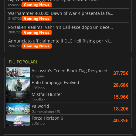
Gaming News
05/08/26
Warhammer 40.000: Dawn of War 4 presenta la fazione dei Necron
Gaming News
31/07/26
Forsaken Realms: Vahrin's Call esce dopo un decennio di sviluppo
Gaming News
28/07/26
Annunciato ufficialmente il DLC Hell Rising per Nioh 3
Gaming News
28/07/26
I PIÙ POPOLARI
Assassin's Creed Black Flag Resynced
37.75€
Kinguin
Halo Campaign Evolved
28.68€
LDShop
Mistfall Hunter
15.96€
LootBar
Palworld
18.20€
Gamesplanet US
Forza Horizon 6
40.35€
LDShop