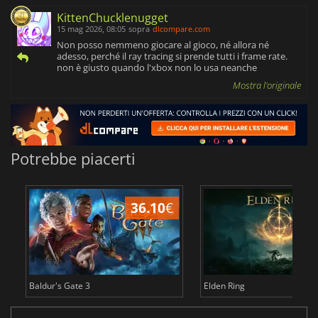
KittenChucklenugget
15 mag 2026, 08:05
sopra
dlcompare.com
Non posso nemmeno giocare al gioco, né allora né
adesso, perché il ray tracing si prende tutti i frame rate.
non è giusto quando l'xbox non lo usa neanche
Mostra l'originale
Potrebbe piacerti
36.10
€
2
Baldur's Gate 3
Elden Ring