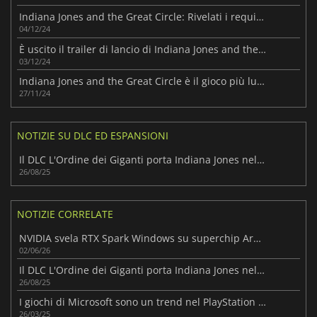
Indiana Jones and the Great Circle: Rivelati i requisiti di sistema per PC
04/12/24
È uscito il trailer di lancio di Indiana Jones and the Great Circle
03/12/24
Indiana Jones and the Great Circle è il gioco più lungo di MachineGames
27/11/24
NOTIZIE SU DLC ED ESPANSIONI
Il DLC L'Ordine dei Giganti porta Indiana Jones nell'antica Roma questo autunno
26/08/25
NOTIZIE CORRELATE
NVIDIA svela RTX Spark Windows su superchip Arm per PC e laptop compatti
02/06/26
Il DLC L'Ordine dei Giganti porta Indiana Jones nell'antica Roma questo autunno
26/08/25
I giochi di Microsoft sono un trend nel PlayStation Store
26/03/25