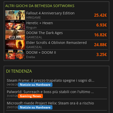
ALTRI GIOCHI DA BETHESDA SOFTWORKS
Fallout 4 Anniversary Edition
25.42€
HRKGAME
Heretic + Hexen
6.93€
Kinguin
DOOM The Dark Ages
16.82€
GAMESEAL
Elder Scrolls 4 Oblivion Remastered
24.88€
GAMESEAL
DOOM + DOOM II
3.25€
Eneba
DI TENDENZA
Steam Frame: il prezzo trapelato spegne i sogni di un VR economico
Notizie su Hardware
04/08/26
Palworld: Sunreach e boss più stabili con l'ultimo update
Gaming News
31/07/26
Microsoft rivede Project Helix: Steam ora è a rischio
Notizie su Hardware
29/07/26