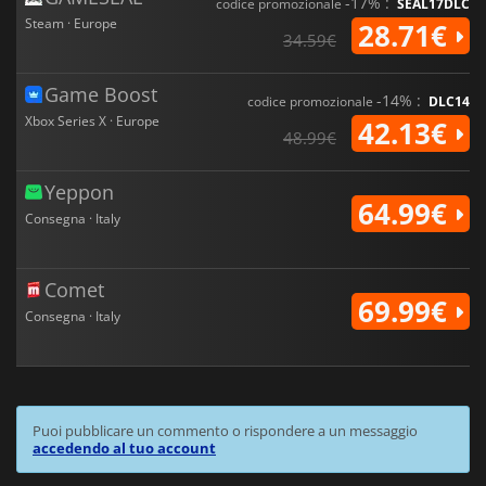
-17% :
codice promozionale
SEAL17DLC
Steam · Europe
28.71€
34.59€
Game Boost
-14% :
codice promozionale
DLC14
Xbox Series X · Europe
42.13€
48.99€
Yeppon
64.99€
Consegna · Italy
Comet
69.99€
Consegna · Italy
Puoi pubblicare un commento o rispondere a un messaggio
accedendo al tuo account