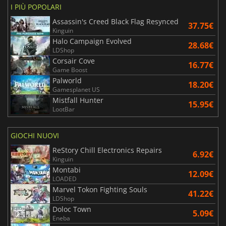
I PIÙ POPOLARI
Assassin's Creed Black Flag Resynced
37.75€
Kinguin
Halo Campaign Evolved
28.68€
LDShop
Corsair Cove
16.77€
Game Boost
Palworld
18.20€
Gamesplanet US
Mistfall Hunter
15.95€
LootBar
GIOCHI NUOVI
ReStory Chill Electronics Repairs
6.92€
Kinguin
Montabi
12.09€
LOADED
Marvel Tokon Fighting Souls
41.22€
LDShop
Doloc Town
5.09€
Eneba