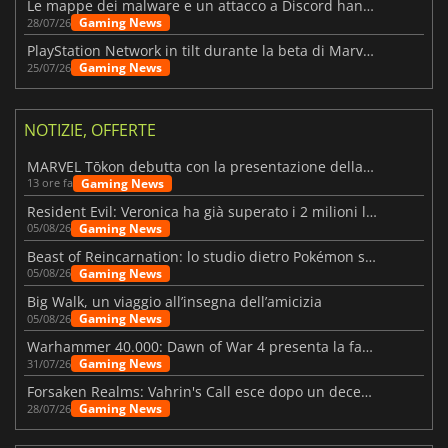
Le mappe dei malware e un attacco a Discord hanno colpito Meccha Chameleon
Gaming News
28/07/26
PlayStation Network in tilt durante la beta di Marvel Tōkon
Gaming News
25/07/26
NOTIZIE, OFFERTE
MARVEL Tōkon debutta con la presentazione della roadmap per il primo anno
Gaming News
13 ore fa
Resident Evil: Veronica ha già superato i 2 milioni liste dei desideri
Gaming News
05/08/26
Beast of Reincarnation: lo studio dietro Pokémon su una nuova strada
Gaming News
05/08/26
Big Walk, un viaggio all’insegna dell’amicizia
Gaming News
05/08/26
Warhammer 40.000: Dawn of War 4 presenta la fazione dei Necron
Gaming News
31/07/26
Forsaken Realms: Vahrin's Call esce dopo un decennio di sviluppo
Gaming News
28/07/26