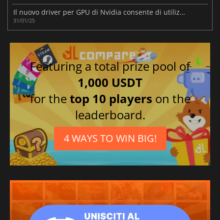
Il nuovo driver per GPU di Nvidia consente di utilizzare DLSS 4 nei giochi e nelle applicazioni
31/01/25
Featuring a total prize pool of
1,000 USDT
for the
top 10 players
on the
leaderboard.
4 WAYS TO WIN BIG!