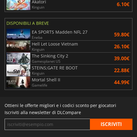
Akatori
6.10€
Kinguin
DISPONIBILI A BREVE
EA SPORTS Madden NFL 27
59.80€
Eneba
Hell Let Loose Vietnam
26.10€
Kinguin
The Sinking City 2
39.00€
Gamesplanet US
STEINS;GATE RE BOOT
22.88€
Kinguin
Mortal Shell II
44.99€
Gamelife
Ottieni le offerte migliori e i codici sconto per giocatori
Iscriviti alla newsletter di DLCompare