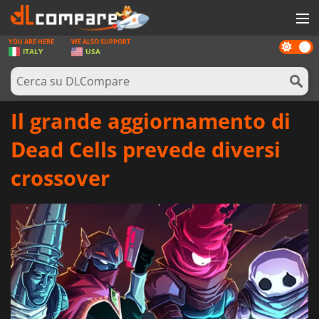
YOU ARE HERE
WE ALSO SUPPORT
Dark
GIOCHI
ITALY
USA
mode
PREPAGATE
SOFTWARE
Il grande aggiornamento di
REWARDS
Dead Cells prevede diversi
HARDWARE
crossover
NOTIZIE
ACCEDI O REGISTRATI