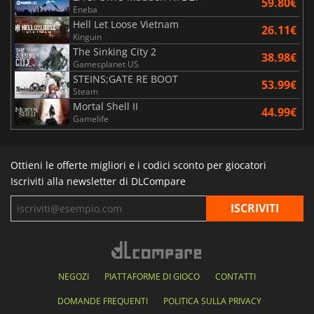
59.80€
Eneba
Hell Let Loose Vietnam
26.11€
Kinguin
The Sinking City 2
38.98€
Gamesplanet US
STEINS;GATE RE BOOT
53.99€
Steam
Mortal Shell II
44.99€
Gamelife
Ottieni le offerte migliori e i codici sconto per giocatori
Iscriviti alla newsletter di DLCompare
NEGOZI
PIATTAFORME DI GIOCO
CONTATTI
DOMANDE FREQUENTI
POLITICA SULLA PRIVACY