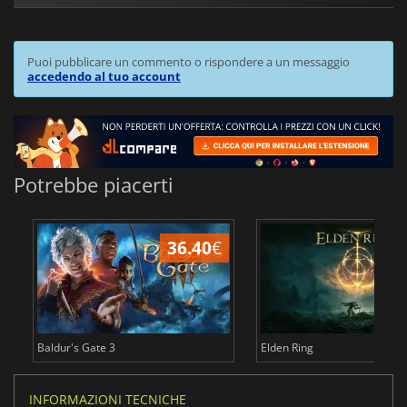
Puoi pubblicare un commento o rispondere a un messaggio
accedendo al tuo account
Potrebbe piacerti
36.40
€
2
Baldur's Gate 3
Elden Ring
INFORMAZIONI TECNICHE