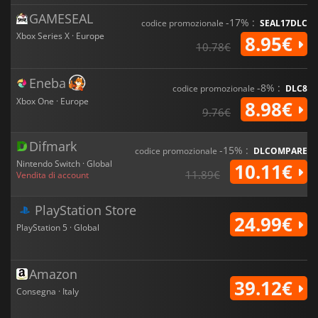
GAMESEAL
-17% :
codice promozionale
SEAL17DLC
Xbox Series X · Europe
8.95€
10.78€
Eneba
-8% :
codice promozionale
DLC8
Xbox One · Europe
8.98€
9.76€
Difmark
-15% :
codice promozionale
DLCOMPARE
Nintendo Switch · Global
10.11€
11.89€
Vendita di account
PlayStation Store
24.99€
PlayStation 5 · Global
Amazon
39.12€
Consegna · Italy