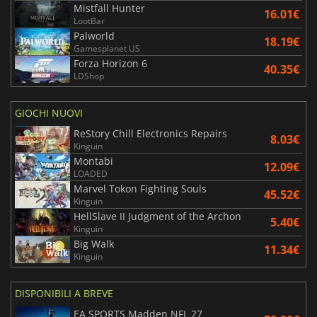
Mistfall Hunter
16.01€
LootBar
Palworld
18.19€
Gamesplanet US
Forza Horizon 6
40.35€
LDShop
GIOCHI NUOVI
ReStory Chill Electronics Repairs
8.03€
Kinguin
Montabi
12.09€
LOADED
Marvel Tokon Fighting Souls
45.52€
Kinguin
HellSlave II Judgment of the Archon
5.40€
Kinguin
Big Walk
11.34€
Kinguin
DISPONIBILI A BREVE
EA SPORTS Madden NFL 27