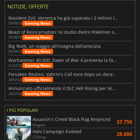
NOTIZIE, OFFERTE
Resident Evil: Veronica ha già superato i 2 milioni liste dei desideri
Gaming News
05/08/26
Beast of Reincarnation: lo studio dietro Pokémon su una nuova strada
Gaming News
05/08/26
Big Walk, un viaggio all’insegna dell’amicizia
Gaming News
05/08/26
Warhammer 40.000: Dawn of War 4 presenta la fazione dei Necron
Gaming News
31/07/26
Forsaken Realms: Vahrin's Call esce dopo un decennio di sviluppo
Gaming News
28/07/26
Annunciato ufficialmente il DLC Hell Rising per Nioh 3
Gaming News
28/07/26
I PIÙ POPOLARI
Assassin's Creed Black Flag Resynced
37.75€
Kinguin
Halo Campaign Evolved
28.68€
LDShop