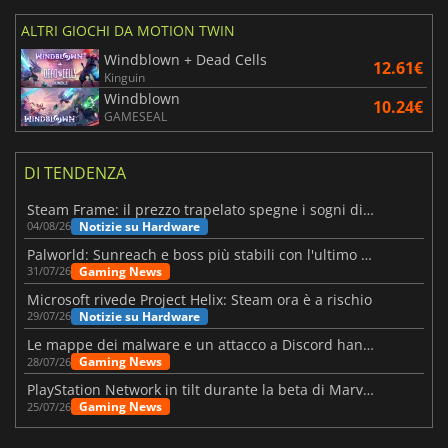
ALTRI GIOCHI DA MOTION TWIN
Windblown + Dead Cells
12.61€
Kinguin
Windblown
10.24€
GAMESEAL
DI TENDENZA
Steam Frame: il prezzo trapelato spegne i sogni di un VR economico
Notizie su Hardware
04/08/26
Palworld: Sunreach e boss più stabili con l'ultimo update
Gaming News
31/07/26
Microsoft rivede Project Helix: Steam ora è a rischio
Notizie su Hardware
29/07/26
Le mappe dei malware e un attacco a Discord hanno colpito Meccha Chameleon
Gaming News
28/07/26
PlayStation Network in tilt durante la beta di Marvel Tōkon
Gaming News
25/07/26