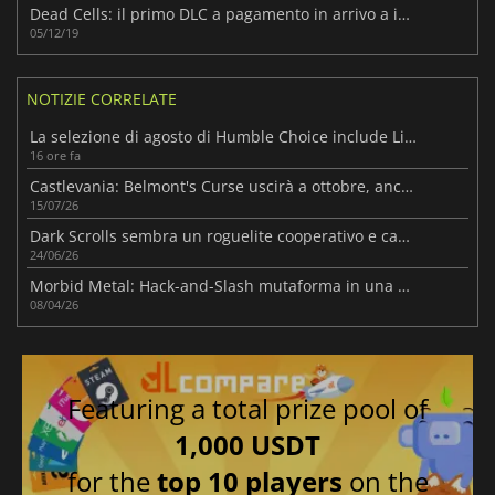
Dead Cells: il primo DLC a pagamento in arrivo a inizio 2020!!
05/12/19
NOTIZIE CORRELATE
La selezione di agosto di Humble Choice include Like a Dragon, Dead Cells e altri 6 titoli
16 ore fa
Castlevania: Belmont's Curse uscirà a ottobre, anche per Nintendo Switch
15/07/26
Dark Scrolls sembra un roguelite cooperativo e caotico che vale la pena provare
24/06/26
Morbid Metal: Hack-and-Slash mutaforma in una nuova era
08/04/26
Featuring a total prize pool of
1,000 USDT
for the
top 10 players
on the