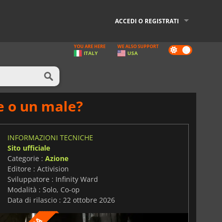
ACCEDI O REGISTRATI
YOU ARE HERE
WE ALSO SUPPORT
Dark
ITALY
USA
mode
e o un male?
INFORMAZIONI TECNICHE
Sito ufficiale
Categorie :
Azione
Editore : Activision
Sviluppatore : Infinity Ward
Modalità : Solo, Co-op
Data di rilascio : 22 ottobre 2026