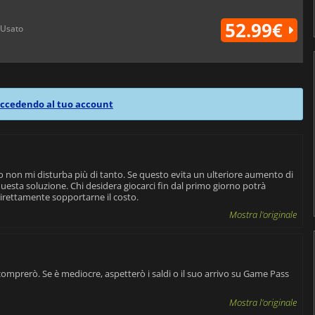
52.99€
Usato
ccedendo al tuo account
io non mi disturba più di tanto. Se questo evita un ulteriore aumento di
esta soluzione. Chi desidera giocarci fin dal primo giorno potrà
direttamente sopportarne il costo.
Mostra l'originale
 comprerò. Se è mediocre, aspetterò i saldi o il suo arrivo su Game Pass
Mostra l'originale