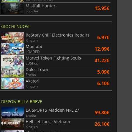
Mistfall Hunter
15.95€
LootBar
GIOCHI NUOVI
ReStory Chill Electronics Repairs
6.97€
Kinguin
Montabi
12.09€
LOADED
Marvel Tokon Fighting Souls
41.22€
LDShop
Doloc Town
5.09€
Eneba
Akatori
6.10€
Kinguin
DISPONIBILI A BREVE
EA SPORTS Madden NFL 27
59.80€
Eneba
Hell Let Loose Vietnam
26.10€
Kinguin