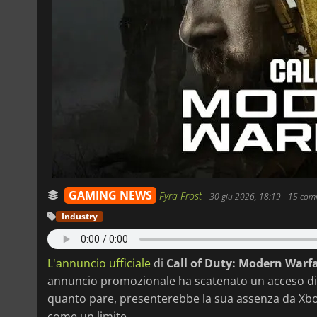
GAMING NEWS
Fyra Frost
-
30 giu 2026, 18:19
- 15 com
Industry
L'annuncio ufficiale
di
Call of Duty: Modern Warfa
annuncio promozionale ha scatenato un acceso diba
quanto pare, presenterebbe la sua assenza da Xb
come un limite.