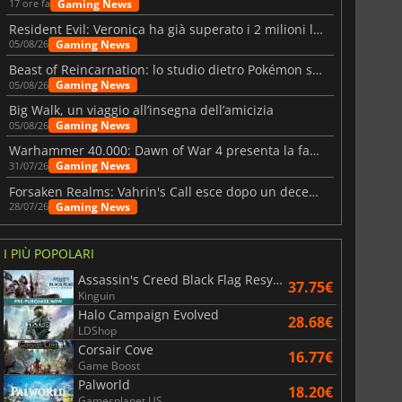
Gaming News
17 ore fa
Resident Evil: Veronica ha già superato i 2 milioni liste dei desideri
Gaming News
05/08/26
Beast of Reincarnation: lo studio dietro Pokémon su una nuova strada
Gaming News
05/08/26
Big Walk, un viaggio all’insegna dell’amicizia
Gaming News
05/08/26
Warhammer 40.000: Dawn of War 4 presenta la fazione dei Necron
Gaming News
31/07/26
Forsaken Realms: Vahrin's Call esce dopo un decennio di sviluppo
Gaming News
28/07/26
I PIÙ POPOLARI
Assassin's Creed Black Flag Resynced
37.75€
Kinguin
Halo Campaign Evolved
28.68€
LDShop
Corsair Cove
16.77€
Game Boost
Palworld
18.20€
Gamesplanet US