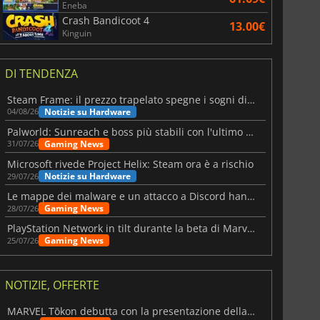
Eneba
Crash Bandicoot 4
13.00€
Kinguin
DI TENDENZA
Steam Frame: il prezzo trapelato spegne i sogni di un VR economico
Notizie su Hardware
04/08/26
Palworld: Sunreach e boss più stabili con l'ultimo update
Gaming News
31/07/26
Microsoft rivede Project Helix: Steam ora è a rischio
Notizie su Hardware
29/07/26
Le mappe dei malware e un attacco a Discord hanno colpito Meccha Chameleon
Gaming News
28/07/26
PlayStation Network in tilt durante la beta di Marvel Tōkon
Gaming News
25/07/26
NOTIZIE, OFFERTE
MARVEL Tōkon debutta con la presentazione della roadmap per il primo anno