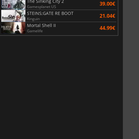
The Sinking City 2
39.00€
Gamesplanet US
STEINS;GATE RE BOOT
21.04€
Kinguin
Mortal Shell II
44.99€
Gamelife