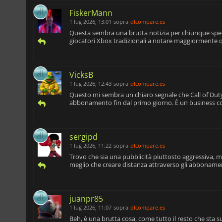
FiskerMann
1 lug 2026, 13:01
sopra
dlcompare.es
Questa sembra una brutta notizia per chiunque spera
giocatori Xbox tradizionali a notare maggiormente 
VicksB
1 lug 2026, 12:43
sopra
dlcompare.es
Questo mi sembra un chiaro segnale che Call of Du
abbonamento fin dal primo giorno. È un business co
sergipd
1 lug 2026, 11:22
sopra
dlcompare.es
Trovo che sia una pubblicità piuttosto aggressiva, m
meglio che creare distanza attraverso gli abbonamen
juanpr85
1 lug 2026, 11:07
sopra
dlcompare.es
Beh, è una brutta cosa, come tutto il resto che sta