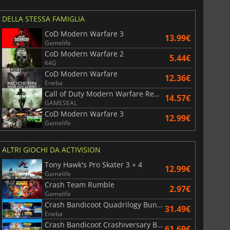
DELLA STESSA FAMIGLIA
CoD Modern Warfare 3
13.99€
Gamelife
CoD Modern Warfare 2
5.44€
K4G
CoD Modern Warfare
12.36€
Eneba
Call of Duty Modern Warfare Remastered
14.57€
GAMESEAL
CoD Modern Warfare 3
12.99€
Gamelife
ALTRI GIOCHI DA ACTIVISION
Tony Hawk's Pro Skater 3 + 4
12.99€
Gamelife
Crash Team Rumble
2.97€
Gamelife
Crash Bandicoot Quadrilogy Bundle
31.49€
Eneba
Crash Bandicoot Crashiversary Bundle
61.69€