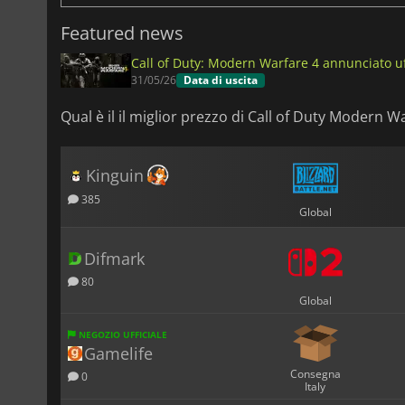
Featured news
Call of Duty: Modern Warfare 4 annunciato u
31/05/26
Data di uscita
Qual è il il miglior prezzo di Call of Duty Modern W
Kinguin
385
Global
Difmark
80
Global
NEGOZIO UFFICIALE
Gamelife
Consegna
0
Italy