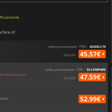
fficialmente
arfare 4?
-10% :
codice promozionale
AUGDLC10
45.57€
50.63€
-15% :
codice promozionale
DLCOMPARE
Vendita di account
47.59€
55.99€
52.99€
Usato