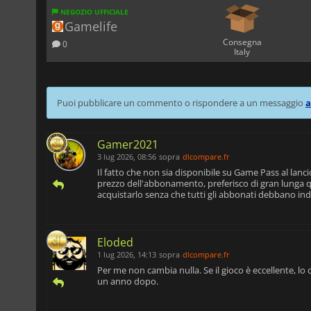
NEGOZIO UFFICIALE
Gamelife
Consegna
0
Italy
Puoi pubblicare un commento o rispondere a un messaggio
a
Gamer2021
3 lug 2026, 08:56
sopra
dlcompare.fr
Il fatto che non sia disponibile su Game Pass al lanc
prezzo dell'abbonamento, preferisco di gran lunga qu
acquistarlo senza che tutti gli abbonati debbano in
Eloded
1 lug 2026, 14:13
sopra
dlcompare.fr
Per me non cambia nulla. Se il gioco è eccellente, lo
un anno dopo.