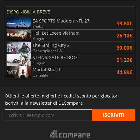
DISPONIBILI A BREVE
EA SPORTS Madden NFL 27
59.80€
Eneba
Hell Let Loose Vietnam
26.10€
Kinguin
The Sinking City 2
39.00€
Gamesplanet US
STEINS;GATE RE BOOT
21.22€
Kinguin
Mortal Shell II
44.99€
Gamelife
Ottieni le offerte migliori e i codici sconto per giocatori
Iscriviti alla newsletter di DLCompare