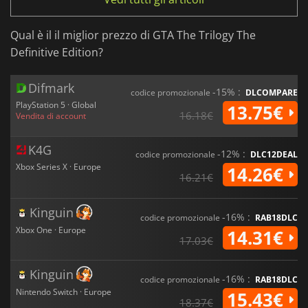
Qual è il il miglior prezzo di GTA The Trilogy The
Definitive Edition?
Difmark
-15% :
codice promozionale
DLCOMPARE
PlayStation 5 · Global
13.75€
16.18€
Vendita di account
K4G
-12% :
codice promozionale
DLC12DEAL
Xbox Series X · Europe
14.26€
16.21€
Kinguin
-16% :
codice promozionale
RAB18DLC
Xbox One · Europe
14.31€
17.03€
Kinguin
-16% :
codice promozionale
RAB18DLC
Nintendo Switch · Europe
15.43€
18.37€