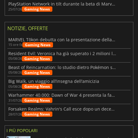
PlayStation Network in tilt durante la beta di Marvel Tōkon
Gaming News
25/07/26
NOTIZIE, OFFERTE
MARVEL Tōkon debutta con la presentazione della roadmap per il primo anno
Gaming News
15 ore fa
Resident Evil: Veronica ha già superato i 2 milioni liste dei desideri
Gaming News
05/08/26
Beast of Reincarnation: lo studio dietro Pokémon su una nuova strada
Gaming News
05/08/26
Big Walk, un viaggio all’insegna dell’amicizia
Gaming News
05/08/26
Warhammer 40.000: Dawn of War 4 presenta la fazione dei Necron
Gaming News
31/07/26
Forsaken Realms: Vahrin's Call esce dopo un decennio di sviluppo
Gaming News
28/07/26
I PIÙ POPOLARI