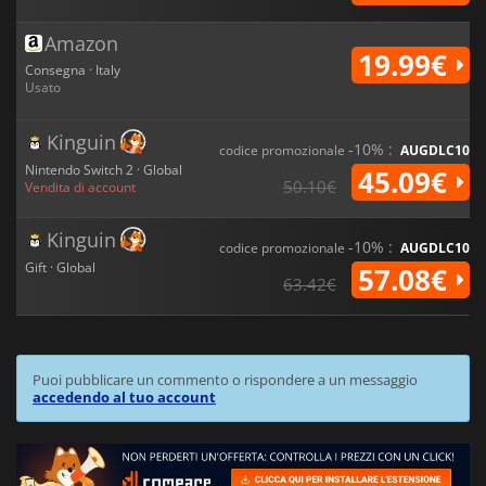
Amazon
19.99€
Consegna · Italy
Usato
Kinguin
-10% :
codice promozionale
AUGDLC10
Nintendo Switch 2 · Global
45.09€
50.10€
Vendita di account
Kinguin
-10% :
codice promozionale
AUGDLC10
Gift · Global
57.08€
63.42€
Puoi pubblicare un commento o rispondere a un messaggio
accedendo al tuo account