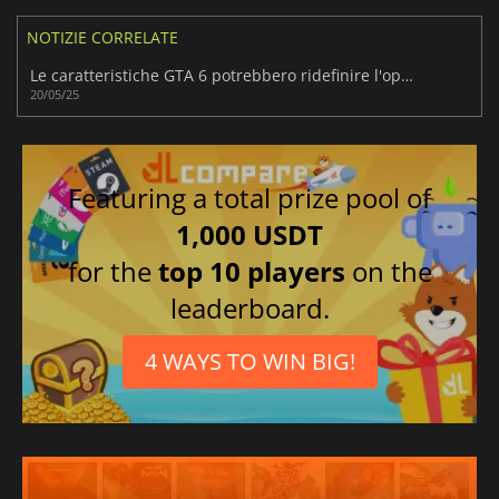
NOTIZIE CORRELATE
Le caratteristiche GTA 6 potrebbero ridefinire l'open-world
20/05/25
Featuring a total prize pool of
1,000 USDT
for the
top 10 players
on the
leaderboard.
4 WAYS TO WIN BIG!