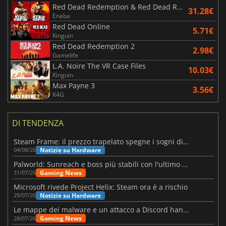
Red Dead Redemption & Red Dead Redemption 2 Bundle
31.28€
Eneba
Red Dead Online
5.71€
Kinguin
Red Dead Redemption 2
2.98€
Gamelife
L.A. Noire The VR Case Files
10.03€
Kinguin
Max Payne 3
3.56€
K4G
DI TENDENZA
Steam Frame: il prezzo trapelato spegne i sogni di un VR economico
Notizie su Hardware
04/08/26
Palworld: Sunreach e boss più stabili con l'ultimo update
Gaming News
31/07/26
Microsoft rivede Project Helix: Steam ora è a rischio
Notizie su Hardware
29/07/26
Le mappe dei malware e un attacco a Discord hanno colpito Meccha Chameleon
Gaming News
28/07/26