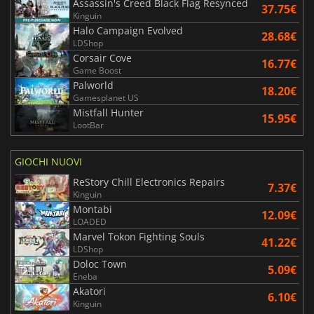
Assassin's Creed Black Flag Resynced
37.75€
Kinguin
Halo Campaign Evolved
28.68€
LDShop
Corsair Cove
16.77€
Game Boost
Palworld
18.20€
Gamesplanet US
Mistfall Hunter
15.95€
LootBar
GIOCHI NUOVI
ReStory Chill Electronics Repairs
7.37€
Kinguin
Montabi
12.09€
LOADED
Marvel Tokon Fighting Souls
41.22€
LDShop
Doloc Town
5.09€
Eneba
Akatori
6.10€
Kinguin