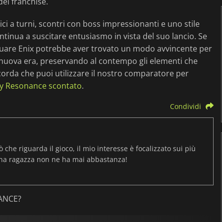
 del franchise.
i a turni, scontri con boss impressionanti e uno stile
tinua a suscitare entusiasmo in vista del suo lancio. Se
Square Enix potrebbe aver trovato un modo avvincente per
nuova era, preservando al contempo gli elementi che
icorda che puoi utilizzare il nostro comparatore per
sy Resonance scontato
.
Condividi
ò che riguarda il gioco, il mio interesse è focalizzato sui più
una ragazza non ne ha mai abbastanza!
NANCE?