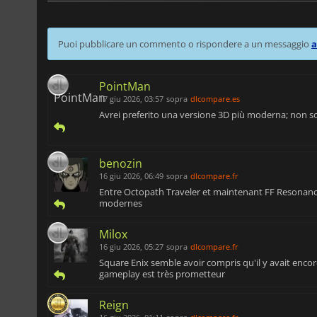
Puoi pubblicare un commento o rispondere a un messaggio
a
PointMan
17 giu 2026, 03:57
sopra
dlcompare.es
Avrei preferito una versione 3D più moderna; non so
benozin
16 giu 2026, 06:49
sopra
dlcompare.fr
Entre Octopath Traveler et maintenant FF Resonance,
modernes
Milox
16 giu 2026, 05:27
sopra
dlcompare.fr
Square Enix semble avoir compris qu'il y avait enco
gameplay est très prometteur
Reign