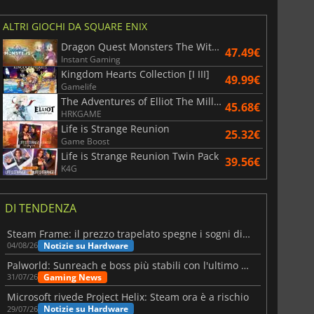
ALTRI GIOCHI DA SQUARE ENIX
Dragon Quest Monsters The Withered World
47.49€
Instant Gaming
Kingdom Hearts Collection [I III]
49.99€
Gamelife
The Adventures of Elliot The Millennium Tales
45.68€
HRKGAME
Life is Strange Reunion
25.32€
Game Boost
Life is Strange Reunion Twin Pack
39.56€
K4G
DI TENDENZA
Steam Frame: il prezzo trapelato spegne i sogni di un VR economico
Notizie su Hardware
04/08/26
Palworld: Sunreach e boss più stabili con l'ultimo update
Gaming News
31/07/26
Microsoft rivede Project Helix: Steam ora è a rischio
Notizie su Hardware
29/07/26