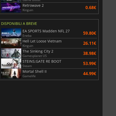
Retrowave 2
0.68€
Kinguin
DISPONIBILI A BREVE
EA SPORTS Madden NFL 27
59.80€
Eneba
Hell Let Loose Vietnam
26.11€
Kinguin
The Sinking City 2
38.98€
Gamesplanet US
STEINS;GATE RE BOOT
53.99€
Steam
Mortal Shell II
44.99€
Gamelife