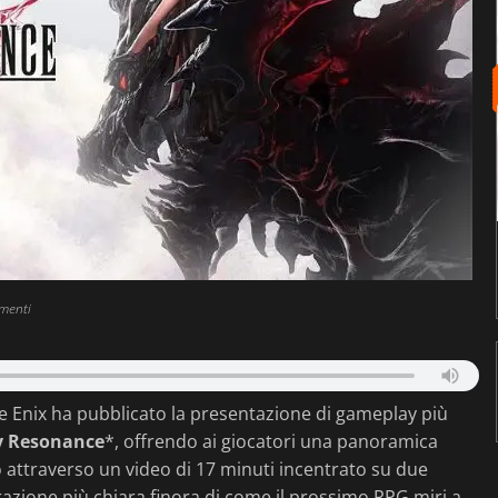
menti
 Enix ha pubblicato la presentazione di gameplay più
y Resonance
*, offrendo ai giocatori una panoramica
 attraverso un video di 17 minuti incentrato su due
strazione più chiara finora di come il prossimo RPG miri a