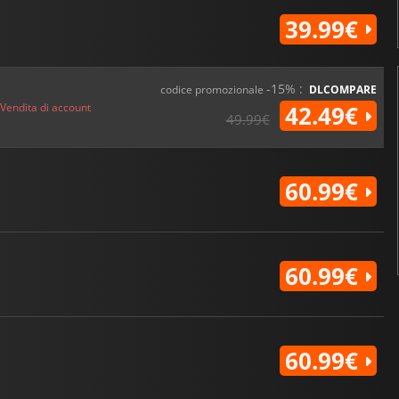
39.99€
-15% :
codice promozionale
DLCOMPARE
Vendita di account
42.49€
49.99€
60.99€
60.99€
60.99€