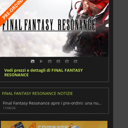
Vedi prezzi e dettagli di FINAL FANTASY
RESONANCE
FINAL FANTASY RESONANCE NOTIZIE
Final Fantasy Resonance apre i pre-ordini: una nuova versione della serie
11/06/26