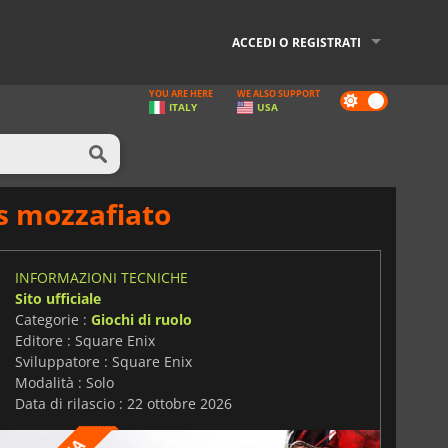
ACCEDI O REGISTRATI
YOU ARE HERE
WE ALSO SUPPORT
Dark
ITALY
USA
mode
ss mozzafiato
INFORMAZIONI TECNICHE
Sito ufficiale
Categorie :
Giochi di ruolo
Editore : Square Enix
Sviluppatore : Square Enix
Modalità : Solo
Data di rilascio : 22 ottobre 2026