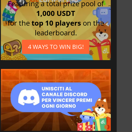
Featuring a total prize pool of
1,000 USDT
for the
top 10 players
on the
leaderboard.
4 WAYS TO WIN BIG!