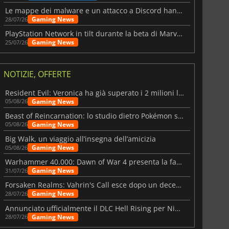
Le mappe dei malware e un attacco a Discord hanno colpito Meccha Chameleon
Gaming News
28/07/26
PlayStation Network in tilt durante la beta di Marvel Tōkon
Gaming News
25/07/26
NOTIZIE, OFFERTE
Resident Evil: Veronica ha già superato i 2 milioni liste dei desideri
Gaming News
05/08/26
Beast of Reincarnation: lo studio dietro Pokémon su una nuova strada
Gaming News
05/08/26
Big Walk, un viaggio all’insegna dell’amicizia
Gaming News
05/08/26
Warhammer 40.000: Dawn of War 4 presenta la fazione dei Necron
Gaming News
31/07/26
Forsaken Realms: Vahrin's Call esce dopo un decennio di sviluppo
Gaming News
28/07/26
Annunciato ufficialmente il DLC Hell Rising per Nioh 3
Gaming News
28/07/26