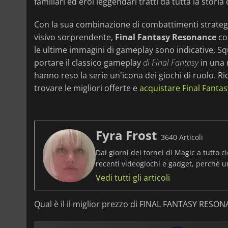
familiari ed eroi leggendari tratti da tutta la storia
Con la sua combinazione di combattimenti strategic
visivo sorprendente,
Final Fantasy Resonance
con
le ultime immagini di gameplay sono indicative, 
portare il classico gameplay
di Final Fantasy
in una 
hanno reso la serie un'icona dei giochi di ruolo. R
trovare le migliori offerte e
acquistare Final Fanta
Fyra Frost
3640 Articoli
Dai giorni dei tornei di Magic a tutto ci
recenti videogiochi e gadget, perché 
Vedi tutti gli articoli
Qual è il il miglior prezzo di FINAL FANTASY RESO