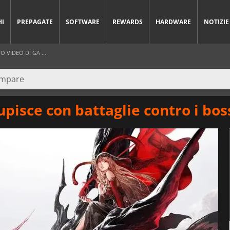
HI
PREPAGATE
SOFTWARE
REWARDS
HARDWARE
NOTIZIE
VIDEO DI GA ...
pisce con battaglie contro i bo