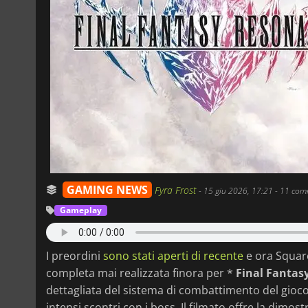
GAMING NEWS
Fyra Frost
-
15 giu 2026, 17:21
- 11 com
Gameplay
I preordini
sono stati aperti di recente
e ora Square
completa mai realizzata finora per *
Final Fantas
dettagliata del sistema di combattimento del gioco
intensi scontri con i boss. Il filmato offre la dimo