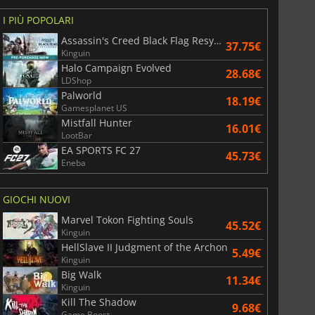
I PIÙ POPOLARI
Assassin's Creed Black Flag Resynced
37.75€
Kinguin
Halo Campaign Evolved
28.68€
LDShop
Palworld
18.19€
Gamesplanet US
Mistfall Hunter
16.01€
LootBar
EA SPORTS FC 27
45.73€
Eneba
GIOCHI NUOVI
Marvel Tokon Fighting Souls
45.52€
Kinguin
HellSlave II Judgment of the Archon
5.49€
Kinguin
Big Walk
11.34€
Kinguin
Kill The Shadow
9.68€
Game Boost