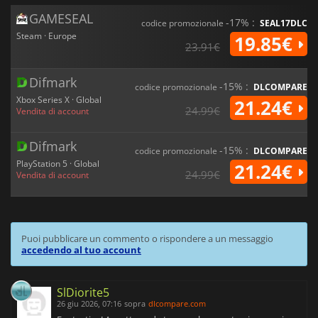
GAMESEAL
-17% :
codice promozionale
SEAL17DLC
Steam · Europe
19.85€
23.91€
Difmark
-15% :
codice promozionale
DLCOMPARE
Xbox Series X · Global
21.24€
24.99€
Vendita di account
Difmark
-15% :
codice promozionale
DLCOMPARE
PlayStation 5 · Global
21.24€
24.99€
Vendita di account
Puoi pubblicare un commento o rispondere a un messaggio
accedendo al tuo account
SlDiorite5
26 giu 2026, 07:16
sopra
dlcompare.com