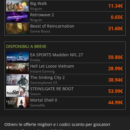
Big Walk
11.34€
Kinguin
Retrowave 2
0.65€
Kinguin
Beast of Reincarnation
31.60€
Game Boost
DISPONIBILI A BREVE
EA SPORTS Madden NFL 27
59.80€
Eneba
Hell Let Loose Vietnam
28.99€
Instant Gaming
The Sinking City 2
38.94€
Gamesplanet US
STEINS;GATE RE BOOT
53.99€
Steam
Mortal Shell II
44.99€
Gamelife
Ottieni le offerte migliori e i codici sconto per giocatori