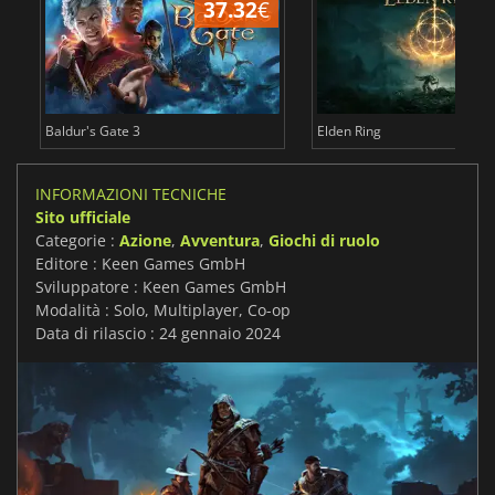
37.32
€
2
Baldur's Gate 3
Elden Ring
INFORMAZIONI TECNICHE
Sito ufficiale
Categorie :
Azione
,
Avventura
,
Giochi di ruolo
Editore : Keen Games GmbH
Sviluppatore : Keen Games GmbH
Modalità : Solo, Multiplayer, Co-op
Data di rilascio : 24 gennaio 2024