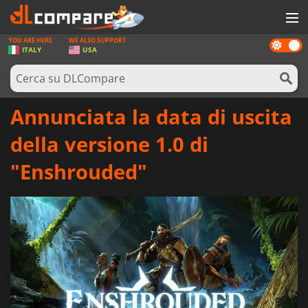
YOU ARE HERE
WE ALSO SUPPORT
Dark
GIOCHI
ITALY
USA
mode
PREPAGATE
SOFTWARE
Annunciata la data di uscita
REWARDS
della versione 1.0 di
HARDWARE
"Enshrouded"
NOTIZIE
ACCEDI O REGISTRATI