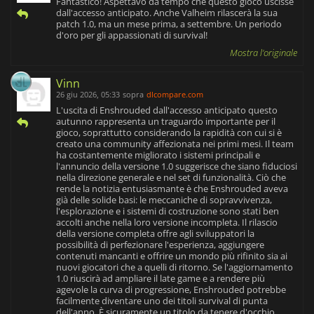
Fantastico! Aspettavo da tempo che questo gioco uscisse
dall'accesso anticipato. Anche Valheim rilascerà la sua
patch 1.0, ma un mese prima, a settembre. Un periodo
d'oro per gli appassionati di survival!
Mostra l'originale
Vinn
26 giu 2026, 05:33
sopra
dlcompare.com
L'uscita di Enshrouded dall'accesso anticipato questo
autunno rappresenta un traguardo importante per il
gioco, soprattutto considerando la rapidità con cui si è
creato una community affezionata nei primi mesi. Il team
ha costantemente migliorato i sistemi principali e
l'annuncio della versione 1.0 suggerisce che siano fiduciosi
nella direzione generale e nel set di funzionalità. Ciò che
rende la notizia entusiasmante è che Enshrouded aveva
già delle solide basi: le meccaniche di sopravvivenza,
l'esplorazione e i sistemi di costruzione sono stati ben
accolti anche nella loro versione incompleta. Il rilascio
della versione completa offre agli sviluppatori la
possibilità di perfezionare l'esperienza, aggiungere
contenuti mancanti e offrire un mondo più rifinito sia ai
nuovi giocatori che a quelli di ritorno. Se l'aggiornamento
1.0 riuscirà ad ampliare il late game e a rendere più
agevole la curva di progressione, Enshrouded potrebbe
facilmente diventare uno dei titoli survival di punta
dell'anno. È sicuramente un titolo da tenere d'occhio.