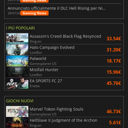
Gaming News
Annunciato ufficialmente il DLC Hell Rising per Nioh 3
Gaming News
28/07/26
I PIÙ POPOLARI
Assassin's Creed Black Flag Resynced
33.54€
Kinguin
Halo Campaign Evolved
31.20€
LootBar
Palworld
18.17€
Gamesplanet US
Mistfall Hunter
15.96€
LootBar
EA SPORTS FC 27
45.76€
Eneba
GIOCHI NUOVI
Marvel Tokon Fighting Souls
46.73€
Gamesplanet US
HellSlave II Judgment of the Archon
5.61€
Kinguin