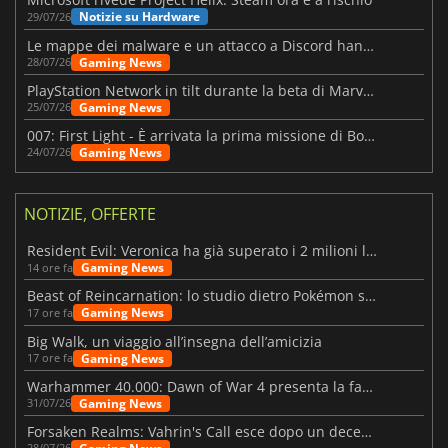
Notizie su Hardware
29/07/26
Le mappe dei malware e un attacco a Discord hanno colpito Meccha Chameleon
Gaming News
28/07/26
PlayStation Network in tilt durante la beta di Marvel Tōkon
Gaming News
25/07/26
007: First Light - È arrivata la prima missione di Bond dopo il lancio
Gaming News
24/07/26
NOTIZIE, OFFERTE
Resident Evil: Veronica ha già superato i 2 milioni liste dei desideri
Gaming News
14 ore fa
Beast of Reincarnation: lo studio dietro Pokémon su una nuova strada
Gaming News
17 ore fa
Big Walk, un viaggio all’insegna dell’amicizia
Gaming News
17 ore fa
Warhammer 40.000: Dawn of War 4 presenta la fazione dei Necron
Gaming News
31/07/26
Forsaken Realms: Vahrin's Call esce dopo un decennio di sviluppo
28/07/26