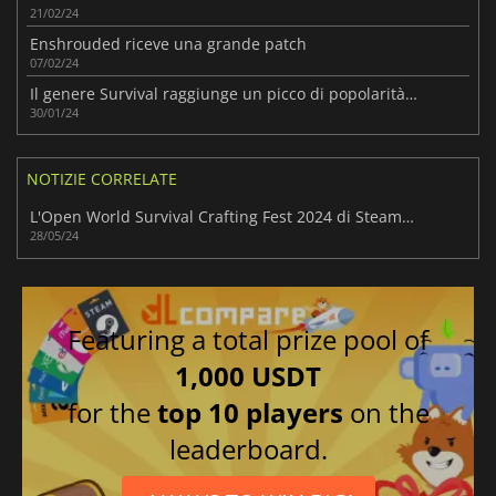
21/02/24
Enshrouded riceve una grande patch
07/02/24
Il genere Survival raggiunge un picco di popolarità con Enshrouded
30/01/24
NOTIZIE CORRELATE
L'Open World Survival Crafting Fest 2024 di Steam è ora online
28/05/24
Featuring a total prize pool of
1,000 USDT
for the
top 10 players
on the
leaderboard.