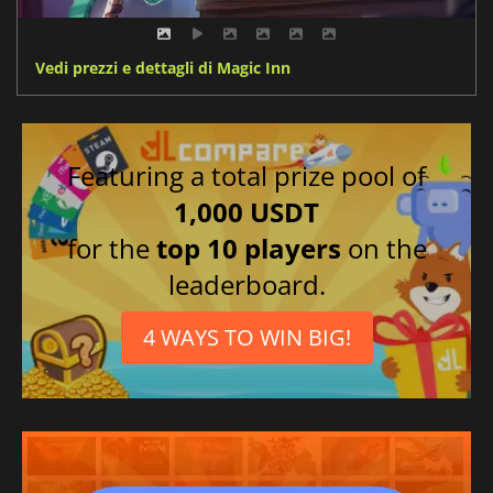
Vedi prezzi e dettagli di Magic Inn
Featuring a total prize pool of
1,000 USDT
for the
top 10 players
on the
leaderboard.
4 WAYS TO WIN BIG!