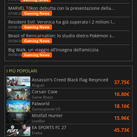
MARVEL Tōkon debutta con la presentazione della roadmap per il primo anno
Gaming News
07/08/26
Resident Evil: Veronica ha già superato i 2 milioni liste dei desideri
Gaming News
05/08/26
Beast of Reincarnation: lo studio dietro Pokémon su una nuova strada
Gaming News
05/08/26
Big Walk, un viaggio all’insegna dell’amicizia
Gaming News
05/08/26
I PIÙ POPOLARI
Assassin's Creed Black Flag Resynced
37.75€
Kinguin
Corsair Cove
16.80€
Game Boost
Palworld
18.16€
Gamesplanet US
Mistfall Hunter
15.96€
LootBar
EA SPORTS FC 27
45.73€
Eneba