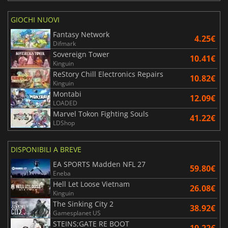
GIOCHI NUOVI
Fantasy Network
4.25€
Difmark
Sovereign Tower
10.41€
Kinguin
ReStory Chill Electronics Repairs
10.82€
Kinguin
Montabi
12.09€
LOADED
Marvel Tokon Fighting Souls
41.22€
LDShop
DISPONIBILI A BREVE
EA SPORTS Madden NFL 27
59.80€
Eneba
Hell Let Loose Vietnam
26.08€
Kinguin
The Sinking City 2
38.92€
Gamesplanet US
STEINS;GATE RE BOOT
19.22€