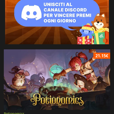
21.15€
Potionomics