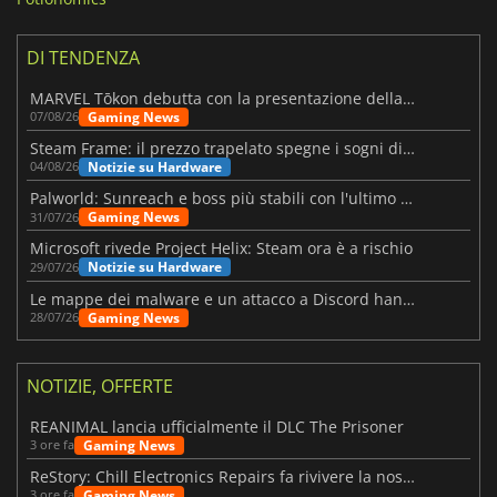
DI TENDENZA
MARVEL Tōkon debutta con la presentazione della roadmap per il primo anno
Gaming News
07/08/26
Steam Frame: il prezzo trapelato spegne i sogni di un VR economico
Notizie su Hardware
04/08/26
Palworld: Sunreach e boss più stabili con l'ultimo update
Gaming News
31/07/26
Microsoft rivede Project Helix: Steam ora è a rischio
Notizie su Hardware
29/07/26
Le mappe dei malware e un attacco a Discord hanno colpito Meccha Chameleon
Gaming News
28/07/26
NOTIZIE, OFFERTE
REANIMAL lancia ufficialmente il DLC The Prisoner
Gaming News
3 ore fa
ReStory: Chill Electronics Repairs fa rivivere la nostalgia degli anni 2000
Gaming News
3 ore fa