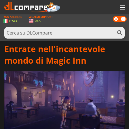
YOU ARE HERE
WE ALSO SUPPORT
Dark
GIOCHI
ITALY
USA
mode
PREPAGATE
SOFTWARE
Entrate nell'incantevole
REWARDS
mondo di Magic Inn
HARDWARE
NOTIZIE
ACCEDI O REGISTRATI